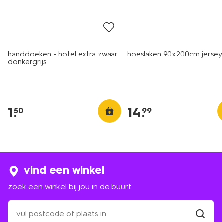
laag geprijsd
handdoeken - hotel extra zwaar
hoeslaken 90x200cm jersey
donkergrijs
1
.
14
.
50
99
vind een winkel
zoek een winkel bij jou in de buurt
zoek
een