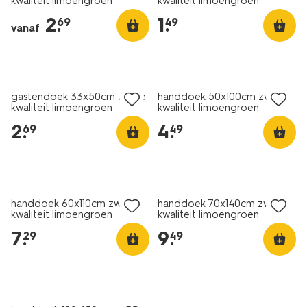
kwaliteit limoengroen
kwaliteit limoengroen
kwaliteit-
2
.
1
.
69
49
handdoeken-
vanaf
limoengroen-
2022191.html
nieuw
nieuw
gastendoek 33x50cm zware
handdoek 50x100cm zware
kwaliteit limoengroen
kwaliteit limoengroen
2
.
4
.
69
49
nieuw
nieuw
handdoek 60x110cm zware
handdoek 70x140cm zware
kwaliteit limoengroen
kwaliteit limoengroen
7
.
9
.
29
49
nieuw