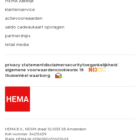
HEMA zakelijk
klantenservice
actievoorwaarden
saldo cadeaukaart opvragen
partnerships
retail media
privacy statement
disclaimer
security
toegankelijkheid
algemene voorwaarden
cookies
nix 18
thuiswinkel waarborg
HEMA B.V., NDSM-straat 10,1033 SB Amsterdam
KvK-nummer: 34215639
IBAN: HEMA NL67INGB0651607663