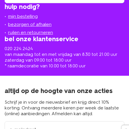
winkel
vind
hulp nodig?
winkel
bij
jou
mijn bestelling
in
de
bezorgen of afhalen
buurt
ruilen en retourneren
bel onze klantenservice
020 224 2424
van maandag tot en met vrijdag van 8.30 tot 21.00 uur
zaterdag van 09.00 tot 18.00 uur
* raamdecoratie van 10.00 tot 18.00 uur
altijd op de hoogte van onze acties
Schrijf je in voor de nieuwsbrief en krijg direct 10%
korting. Ontvang meerdere keren per week de laatste
(online) aanbiedingen. Afmelden kan altijd.
e-