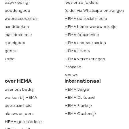
babykleding
lees onze folders
beddengoed
folder via Whatsapp ontvangen
woonaccessoires
HEMA op social media
handdoeken
HEMA herontwerpwedstrijd
raamdecoratie
HEMA fotoservice
speelgoed
HEMA cadeaukaarten
gebak
HEMA tickets
koffie
HEMA verzekeringen
inspiratie
nieuws
over HEMA
internationaal
over ons bedrijf
HEMA België
werken bij HEMA
HEMA Duitsland
duurzaamheid
HEMA Frankrijk
nieuws en pers
HEMA Oostenrijk
HEMA geschiedenis