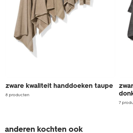
zware kwaliteit handdoeken taupe
zwar
donk
8 producten
7 prod
anderen kochten ook