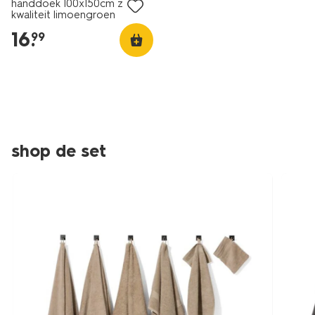
handdoek 100x150cm zware
kwaliteit limoengroen
16
.
99
shop de set