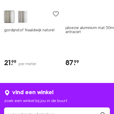
jaloezie aluminium mat 50
gordijnstof Naaldwijk naturel
antraciet
21
.
87
.
99
99
per meter
vind een winkel
zoek een winkel bij jou in de buurt
zoek