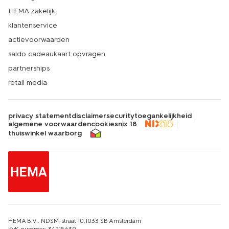
HEMA zakelijk
klantenservice
actievoorwaarden
saldo cadeaukaart opvragen
partnerships
retail media
privacy statement
disclaimer
security
toegankelijkheid
algemene voorwaarden
cookies
nix 18
thuiswinkel waarborg
HEMA B.V., NDSM-straat 10,1033 SB Amsterdam
KvK-nummer: 34215639