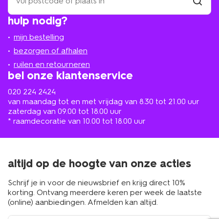
een
winkel
vind
hulp nodig?
winkel
bij
jou
mijn bestelling
in
de
bezorgen of afhalen
buurt
ruilen en retourneren
bel onze klantenservice
020 224 2424
van maandag tot en met vrijdag van 8.30 tot 21.00 uur
zaterdag van 09.00 tot 18.00 uur
* raamdecoratie van 10.00 tot 18.00 uur
altijd op de hoogte van onze acties
Schrijf je in voor de nieuwsbrief en krijg direct 10%
korting. Ontvang meerdere keren per week de laatste
(online) aanbiedingen. Afmelden kan altijd.