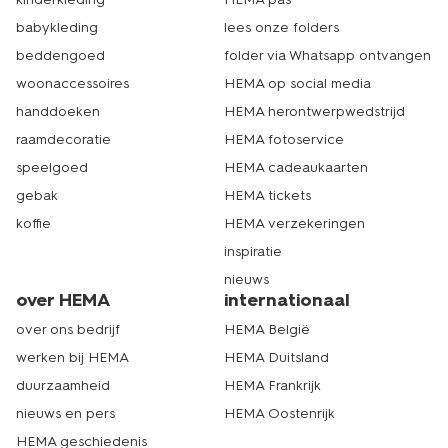
babykleding
lees onze folders
beddengoed
folder via Whatsapp ontvangen
woonaccessoires
HEMA op social media
handdoeken
HEMA herontwerpwedstrijd
raamdecoratie
HEMA fotoservice
speelgoed
HEMA cadeaukaarten
gebak
HEMA tickets
koffie
HEMA verzekeringen
inspiratie
nieuws
over HEMA
internationaal
over ons bedrijf
HEMA België
werken bij HEMA
HEMA Duitsland
duurzaamheid
HEMA Frankrijk
nieuws en pers
HEMA Oostenrijk
HEMA geschiedenis