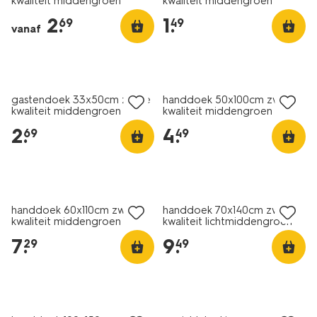
kwaliteit middengroen
kwaliteit middengroen
kwaliteit-
2
.
1
.
69
49
handdoeken-
vanaf
middengroen-
201846.html
nieuw
nieuw
gastendoek 33x50cm zware
handdoek 50x100cm zware
kwaliteit middengroen
kwaliteit middengroen
2
.
4
.
69
49
nieuw
nieuw
handdoek 60x110cm zware
handdoek 70x140cm zware
kwaliteit middengroen
kwaliteit lichtmiddengroen
7
.
9
.
29
49
nieuw
nieuw
sale