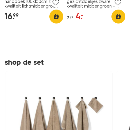
handdoek 100x150cm zware
gezichtdoekjes zware
kwaliteit lichtmiddengroen
kwaliteit middengroen - 4
stuks
16
.
4
.
–
99
7
.
79
shop de set