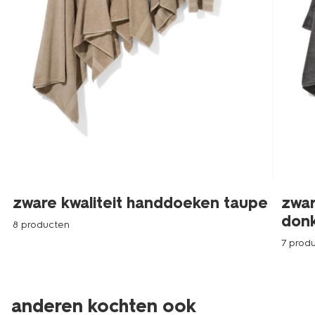
zware kwaliteit handdoeken taupe
zwar
donk
8 producten
7 prod
anderen kochten ook