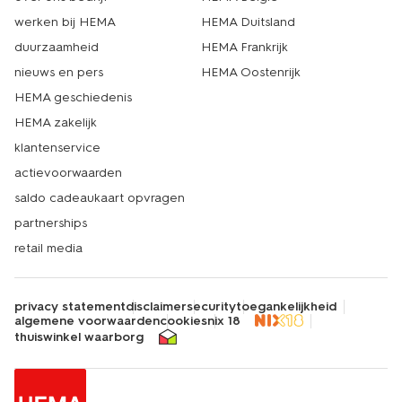
werken bij HEMA
HEMA Duitsland
duurzaamheid
HEMA Frankrijk
nieuws en pers
HEMA Oostenrijk
HEMA geschiedenis
HEMA zakelijk
klantenservice
actievoorwaarden
saldo cadeaukaart opvragen
partnerships
retail media
privacy statement
disclaimer
security
toegankelijkheid
algemene voorwaarden
cookies
nix 18
thuiswinkel waarborg