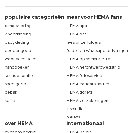
populaire categorieën
meer voor HEMA fans
dameskleding
HEMA app
kinderkleding
HEMA pas
babykleding
lees onze folders
beddengoed
folder via Whatsapp ontvangen
woonaccessoires
HEMA op social media
handdoeken
HEMA herontwerpwedstrijd
raamdecoratie
HEMA fotoservice
speelgoed
HEMA cadeaukaarten
gebak
HEMA tickets
koffie
HEMA verzekeringen
inspiratie
nieuws
over HEMA
internationaal
over ons bedrijf
HEMA België