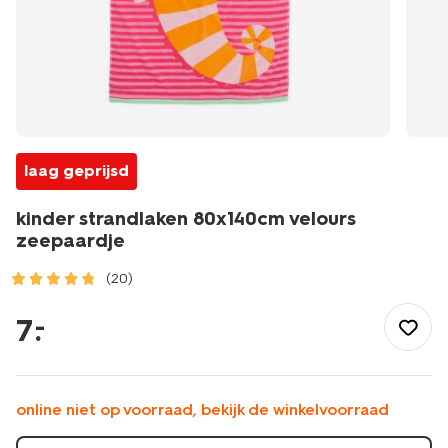
laag geprijsd
kinder strandlaken 80x140cm velours
zeepaardje
(20)
/wonen-
slapen/badkamer/strandlakens/kinder-
7
.
–
strandlaken-
80x140cm-
velours-
zeepaardje-
online niet op voorraad, bekijk de winkelvoorraad
5250053.html