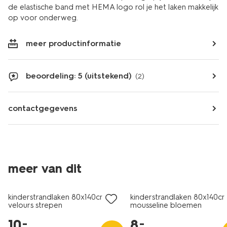
de elastische band met HEMA logo rol je het laken makkelijk
op voor onderweg.
meer productinformatie
beoordeling: 5 (uitstekend)
(2)
contactgegevens
meer van dit
laag geprijsd
laag geprijsd
kinderstrandlaken 80x140cm
kinderstrandlaken 80x140c
velours strepen
mousseline bloemen
10
.
8
.
–
–