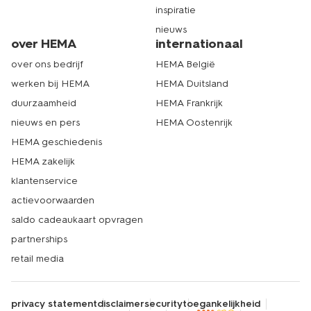
inspiratie
nieuws
over HEMA
internationaal
over ons bedrijf
HEMA België
werken bij HEMA
HEMA Duitsland
duurzaamheid
HEMA Frankrijk
nieuws en pers
HEMA Oostenrijk
HEMA geschiedenis
HEMA zakelijk
klantenservice
actievoorwaarden
saldo cadeaukaart opvragen
partnerships
retail media
privacy statement
disclaimer
security
toegankelijkheid