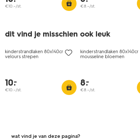
€
10
.
–
/st.
€
8
.
–
/st.
dit vind je misschien ook leuk
laag geprijsd
laag geprijsd
kinderstrandlaken 80x140cm
kinderstrandlaken 80x140c
velours strepen
mousseline bloemen
10
.
8
.
–
–
€
10
.
–
/st.
€
8
.
–
/st.
wat vind je van deze pagina?