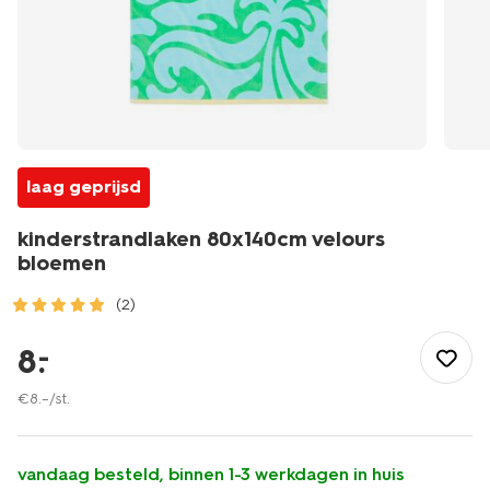
laag geprijsd
kinderstrandlaken 80x140cm velours
bloemen
(2)
/wonen-
slapen/badkamer/strandlakens/kinderstrandlaken-
8
.
–
80x140cm-
velours-
€
8
.
–
/st.
bloemen-
5200257.html
vandaag besteld, binnen 1-3 werkdagen in huis