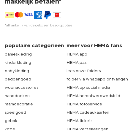
makkelijk betalen*
*afhankelijk van de gekozen bezorgopties
populaire categorieën
meer voor HEMA fans
dameskleding
HEMA app
kinderkleding
HEMA pas
babykleding
lees onze folders
beddengoed
folder via Whatsapp ontvangen
woonaccessoires
HEMA op social media
handdoeken
HEMA herontwerpwedstrijd
raamdecoratie
HEMA fotoservice
speelgoed
HEMA cadeaukaarten
gebak
HEMA tickets
koffie
HEMA verzekeringen