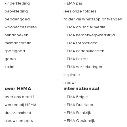
kinderkleding
HEMA pas
babykleding
lees onze folders
beddengoed
folder via Whatsapp ontvangen
woonaccessoires
HEMA op social media
handdoeken
HEMA herontwerpwedstrijd
raamdecoratie
HEMA fotoservice
speelgoed
HEMA cadeaukaarten
gebak
HEMA tickets
koffie
HEMA verzekeringen
inspiratie
nieuws
over HEMA
internationaal
over ons bedrijf
HEMA België
werken bij HEMA
HEMA Duitsland
duurzaamheid
HEMA Frankrijk
nieuws en pers
HEMA Oostenrijk