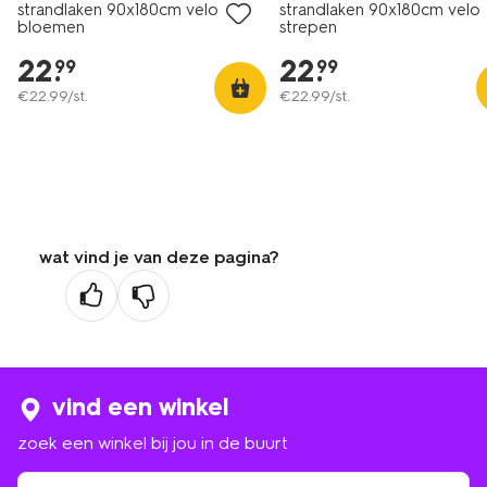
strandlaken 90x180cm velours
strandlaken 90x180cm velou
bloemen
strepen
22
.
22
.
99
99
€
22
.
99
/st.
€
22
.
99
/st.
wat vind je van deze pagina?
vind een winkel
zoek een winkel bij jou in de buurt
zoek