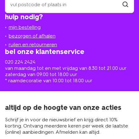
een
winkel
vind
hulp nodig?
winkel
bij
jou
mijn bestelling
in
de
bezorgen of afhalen
buurt
ruilen en retourneren
bel onze klantenservice
020 224 2424
van maandag tot en met vrijdag van 8.30 tot 21.00 uur
zaterdag van 09.00 tot 18.00 uur
* raamdecoratie van 10.00 tot 18.00 uur
altijd op de hoogte van onze acties
Schrijf je in voor de nieuwsbrief en krijg direct 10%
korting. Ontvang meerdere keren per week de laatste
(online) aanbiedingen. Afmelden kan altijd.