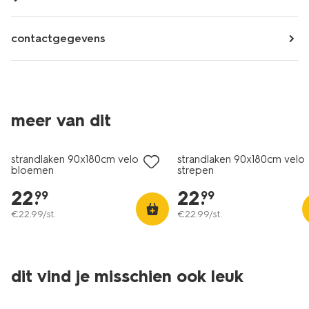
contactgegevens
meer van dit
strandlaken 90x180cm velours
strandlaken 90x180cm velou
bloemen
strepen
22
.
22
.
99
99
€
22
.
99
/st.
€
22
.
99
/st.
dit vind je misschien ook leuk