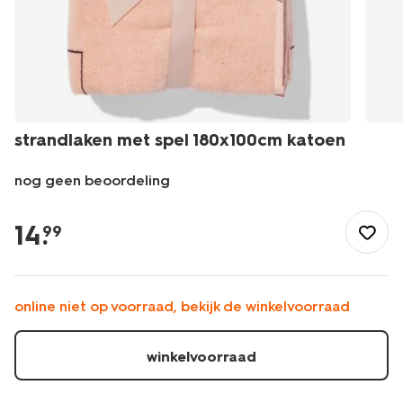
strandlaken met spel 180x100cm katoen
nog geen beoordeling
/wonen-
slapen/badkamer/strandlakens/strandlaken-
14
.
99
met-
spel-
180x100cm-
katoen-
online niet op voorraad, bekijk de winkelvoorraad
41800272.html
winkelvoorraad