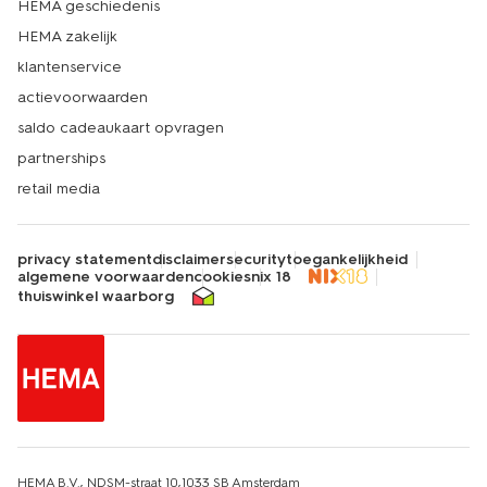
HEMA geschiedenis
HEMA zakelijk
klantenservice
actievoorwaarden
saldo cadeaukaart opvragen
partnerships
retail media
privacy statement
disclaimer
security
toegankelijkheid
algemene voorwaarden
cookies
nix 18
thuiswinkel waarborg
HEMA B.V., NDSM-straat 10,1033 SB Amsterdam