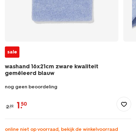
sale
washand 16x21cm zware kwaliteit
gemêleerd blauw
nog geen beoordeling
/wonen-
slapen/badkamer/washandjes/washand-
1
.
50
2
.
99
16x21cm-
zware-
kwaliteit-
gemeleerd-
online niet op voorraad, bekijk de winkelvoorraad
blauw-