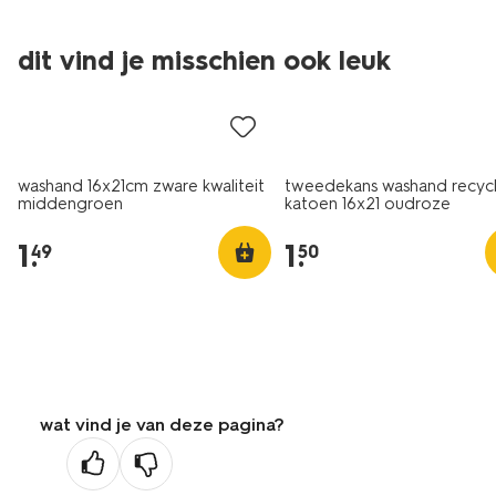
dit vind je misschien ook leuk
nieuw
laag geprijsd
washand 16x21cm zware kwaliteit
tweedekans washand recyc
middengroen
katoen 16x21 oudroze
1
.
1
.
49
50
wat vind je van deze pagina?