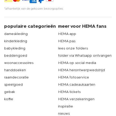
*afhankelijk van de gekozen bezorgopties
populaire categorieën
meer voor HEMA fans
dameskleding
HEMA app
kinderkleding
HEMA pas
babykleding
lees onze folders
beddengoed
folder via Whatsapp ontvangen
woonaccessoires
HEMA op social media
handdoeken
HEMA herontwerpwedstrijd
raamdecoratie
HEMA fotoservice
speelgoed
HEMA cadeaukaarten
gebak
HEMA tickets
koffie
HEMA verzekeringen
inspiratie
nieuws