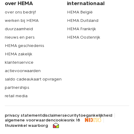
over HEMA
internationaal
over ons bedrijf
HEMA België
werken bij HEMA
HEMA Duitsland
duurzaamheid
HEMA Frankrijk
nieuws en pers
HEMA Oostenrijk
HEMA geschiedenis
HEMA zakelijk
klantenservice
actievoorwaarden
saldo cadeaukaart opvragen
partnerships
retail media
privacy statement
disclaimer
security
toegankelijkheid
algemene voorwaarden
cookies
nix 18
thuiswinkel waarborg