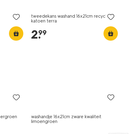
tweedekans washand 16x21cm recycled
katoen terra
2
.
99
nieuw
egergroen
washandje 16x21cm zware kwaliteit
limoengroen