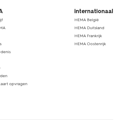
A
internationaal
jf
HEMA België
EMA
HEMA Duitsland
d
HEMA Frankrijk
s
HEMA Oostenrijk
denis
e
rden
kaart opvragen