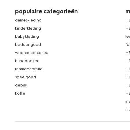
populaire categorieën
m
dameskleding
H
kinderkleding
H
babykleding
le
beddengoed
fo
woonaccessoires
HE
handdoeken
HE
raamdecoratie
HE
speelgoed
HE
gebak
HE
koffie
HE
in
ni