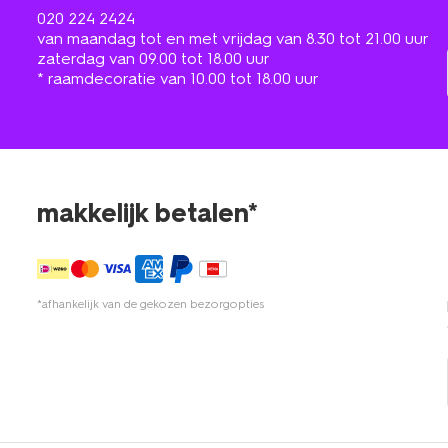
020 224 2424
van maandag tot en met vrijdag van 8.30 tot 21.00 uur
zaterdag van 09.00 tot 18.00 uur
* raamdecoratie van 10.00 tot 18.00 uur
makkelijk betalen*
*afhankelijk van de gekozen bezorgopties