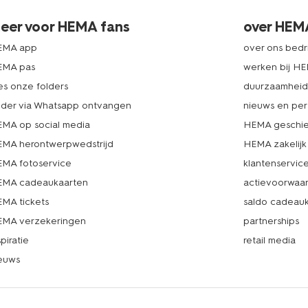
eer voor HEMA fans
over HEM
EMA app
over ons bedri
EMA pas
werken bij H
es onze folders
duurzaamhei
lder via Whatsapp ontvangen
nieuws en per
MA op social media
HEMA geschie
MA herontwerpwedstrijd
HEMA zakelijk
MA fotoservice
klantenservic
MA cadeaukaarten
actievoorwaa
MA tickets
saldo cadeau
MA verzekeringen
partnerships
spiratie
retail media
euws