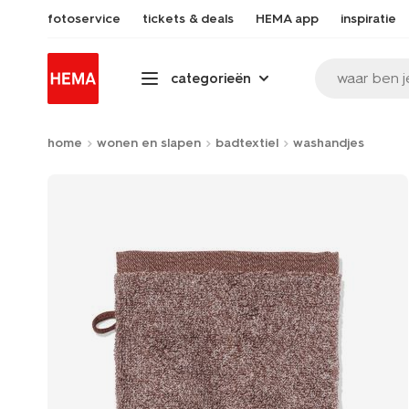
fotoservice
tickets & deals
HEMA app
inspiratie
waar ben j
categorieën
home
wonen en slapen
badtextiel
washandjes