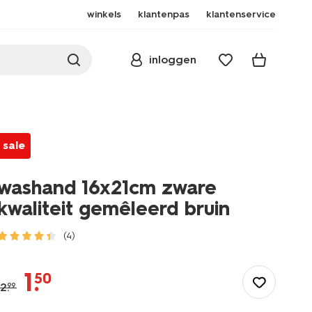
winkels
klantenpas
klantenservice
inloggen
sale
washand 16x21cm zware
kwaliteit gemêleerd bruin
(4)
/wonen-
slapen/badkamer/washandjes/washand-
1
.
50
16x21cm-
2
.
99
zware-