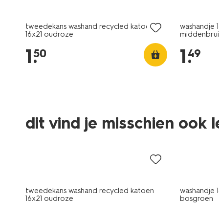
laag geprijsd
nieuw
tweedekans washand recycled katoen
washandje 1
16x21 oudroze
middenbrui
1
.
1
.
50
49
dit vind je misschien ook 
laag geprijsd
nieuw
tweedekans washand recycled katoen
washandje 1
16x21 oudroze
bosgroen