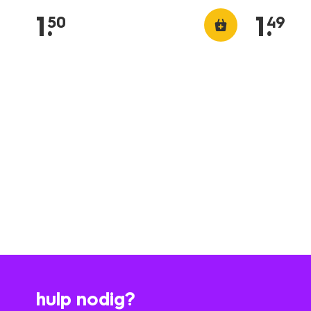
1
.
1
.
50
49
hulp nodig?