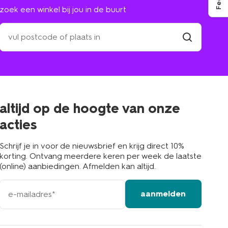
zoek een winkel bij jou in de buurt
zoek
een
winkel
vind
winkel
bij
jou
in
de
buurt
altijd op de hoogte van onze
acties
Schrijf je in voor de nieuwsbrief en krijg direct 10%
korting. Ontvang meerdere keren per week de laatste
(online) aanbiedingen. Afmelden kan altijd.
e-
aanmelden
mailadres