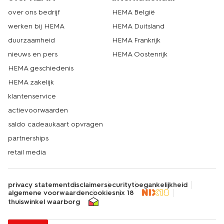
over ons bedrijf
HEMA België
werken bij HEMA
HEMA Duitsland
duurzaamheid
HEMA Frankrijk
nieuws en pers
HEMA Oostenrijk
HEMA geschiedenis
HEMA zakelijk
klantenservice
actievoorwaarden
saldo cadeaukaart opvragen
partnerships
retail media
privacy statement
disclaimer
security
toegankelijkheid
algemene voorwaarden
cookies
nix 18
thuiswinkel waarborg