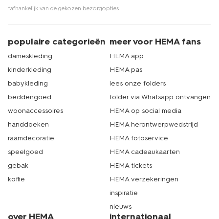
*afhankelijk van de gekozen bezorgopties
populaire categorieën
meer voor HEMA fans
dameskleding
HEMA app
kinderkleding
HEMA pas
babykleding
lees onze folders
beddengoed
folder via Whatsapp ontvangen
woonaccessoires
HEMA op social media
handdoeken
HEMA herontwerpwedstrijd
raamdecoratie
HEMA fotoservice
speelgoed
HEMA cadeaukaarten
gebak
HEMA tickets
koffie
HEMA verzekeringen
inspiratie
nieuws
over HEMA
internationaal