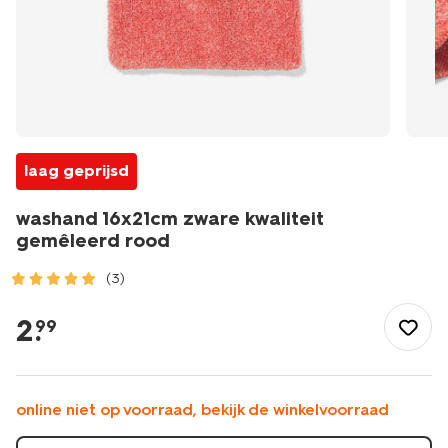
laag geprijsd
washand 16x21cm zware kwaliteit
gemêleerd rood
(3)
/wonen-
slapen/badkamer/washandjes/washand-
2
.
99
16x21cm-
zware-
kwaliteit-
gemeleerd-
online niet op voorraad, bekijk de winkelvoorraad
rood-
5200262.html