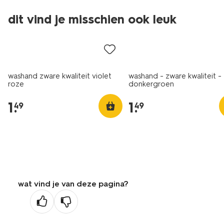
dit vind je misschien ook leuk
nieuw
washand zware kwaliteit violet
washand - zware kwaliteit -
roze
donkergroen
1
.
1
.
49
49
wat vind je van deze pagina?