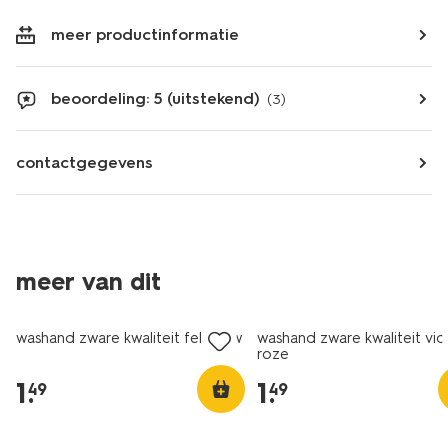
meer productinformatie
beoordeling: 5 (uitstekend)
(3)
contactgegevens
meer van dit
nieuw
washand zware kwaliteit felblauw
washand zware kwaliteit vio
roze
1
.
1
.
49
49