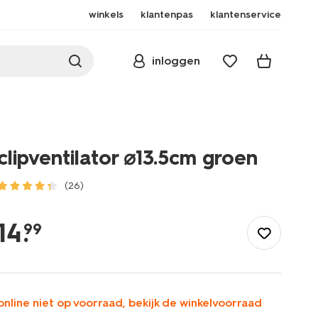
winkels
klantenpas
klantenservice
inloggen
clipventilator ⌀13.5cm groen
(26)
/wonen-
slapen/elektrische-
14
.
99
apparaten/ventilatoren/clipventilator-
%E2%8C%8013.5cm-
groen-
80200041.html
online niet op voorraad, bekijk de winkelvoorraad