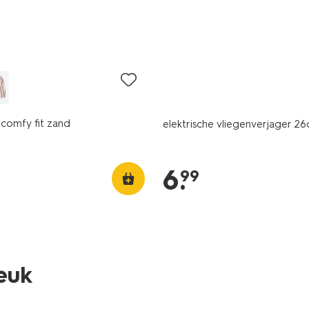
comfy fit zand
elektrische vliegenverjager 2
6
.
99
leuk