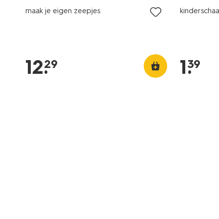
maak je eigen zeepjes
kinderscha
12
.
1
.
29
39