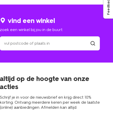
Feedback
vind een winkel
zoek een winkel bij jou in de buurt
zoek
een
winkel
vind
winkel
bij
jou
in
de
buurt
altijd op de hoogte van onze
acties
Schrijf je in voor de nieuwsbrief en krijg direct 10%
korting. Ontvang meerdere keren per week de laatste
(online) aanbiedingen. Afmelden kan altijd.