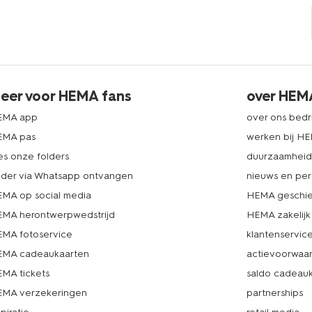
eer voor HEMA fans
over HEM
EMA app
over ons bedri
EMA pas
werken bij H
es onze folders
duurzaamhei
lder via Whatsapp ontvangen
nieuws en per
MA op social media
HEMA geschie
MA herontwerpwedstrijd
HEMA zakelijk
MA fotoservice
klantenservic
MA cadeaukaarten
actievoorwaa
MA tickets
saldo cadeau
MA verzekeringen
partnerships