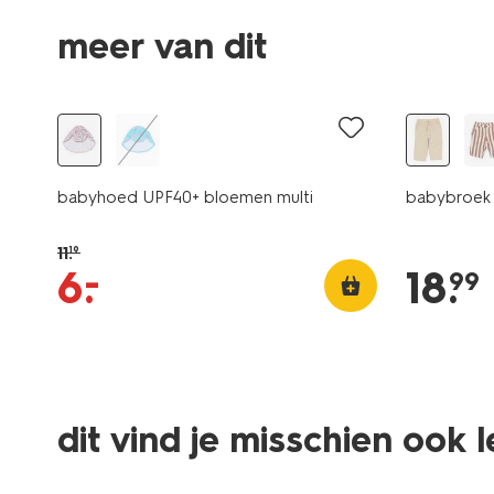
meer van dit
korting
nieuw
babyhoed UPF40+ bloemen multi
babybroek 
11
.
19
–
6
.
18
.
99
dit vind je misschien ook 
nieuw