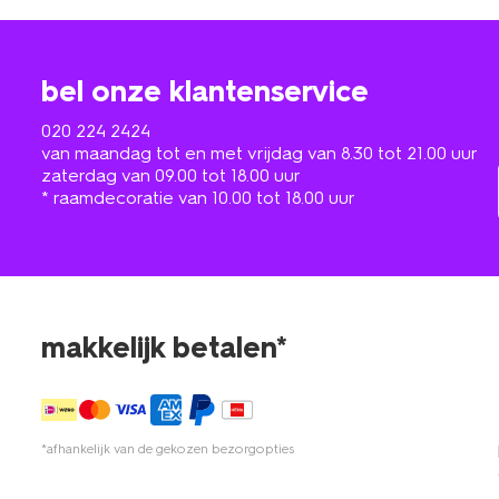
bel onze klantenservice
020 224 2424
van maandag tot en met vrijdag van 8.30 tot 21.00 uur
zaterdag van 09.00 tot 18.00 uur
* raamdecoratie van 10.00 tot 18.00 uur
makkelijk betalen*
*afhankelijk van de gekozen bezorgopties