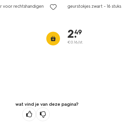
ar voor rechtshandigen
geurstokjes zwart - 16 stuks
2
.
49
€
0
.
16
/st.
wat vind je van deze pagina?