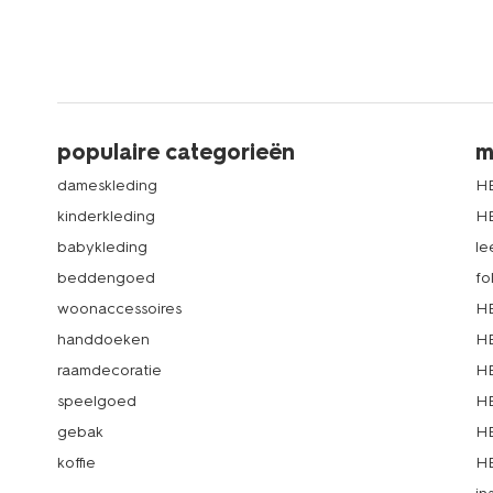
populaire categorieën
m
dameskleding
H
kinderkleding
H
babykleding
le
beddengoed
fo
woonaccessoires
HE
handdoeken
HE
raamdecoratie
HE
speelgoed
HE
gebak
HE
koffie
HE