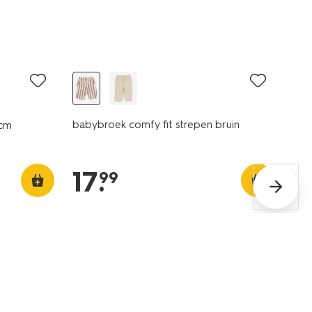
nieuw
babybroek comfy fit strepen bruin
6cm
17
.
99