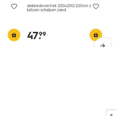
dekbedovertrek 200x200/220cm zacht
katoen schelpen zand
47
.
99