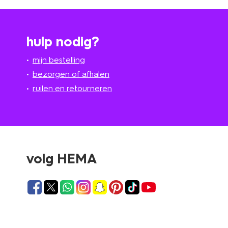
hulp nodig?
mijn bestelling
bezorgen of afhalen
ruilen en retourneren
volg HEMA