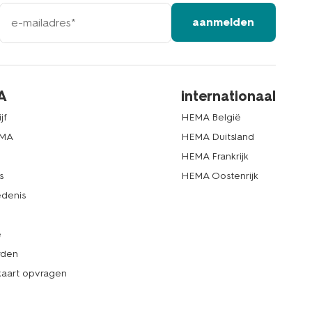
e-
aanmelden
mailadres
A
internationaal
jf
HEMA België
EMA
HEMA Duitsland
d
HEMA Frankrijk
s
HEMA Oostenrijk
denis
e
rden
kaart opvragen