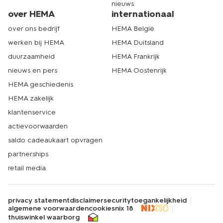
nieuws
over HEMA
internationaal
over ons bedrijf
HEMA België
werken bij HEMA
HEMA Duitsland
duurzaamheid
HEMA Frankrijk
nieuws en pers
HEMA Oostenrijk
HEMA geschiedenis
HEMA zakelijk
klantenservice
actievoorwaarden
saldo cadeaukaart opvragen
partnerships
retail media
privacy statement
disclaimer
security
toegankelijkheid
algemene voorwaarden
cookies
nix 18
thuiswinkel waarborg