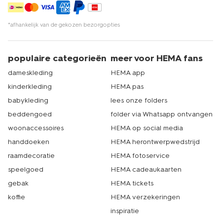
*afhankelijk van de gekozen bezorgopties
populaire categorieën
meer voor HEMA fans
dameskleding
HEMA app
kinderkleding
HEMA pas
babykleding
lees onze folders
beddengoed
folder via Whatsapp ontvangen
woonaccessoires
HEMA op social media
handdoeken
HEMA herontwerpwedstrijd
raamdecoratie
HEMA fotoservice
speelgoed
HEMA cadeaukaarten
gebak
HEMA tickets
koffie
HEMA verzekeringen
inspiratie