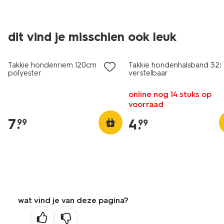
dit vind je misschien ook leuk
Takkie hondenriem 120cm
Takkie hondenhalsband 32
polyester
verstelbaar
online nog 14 stuks op
voorraad
7
.
4
.
99
99
wat vind je van deze pagina?