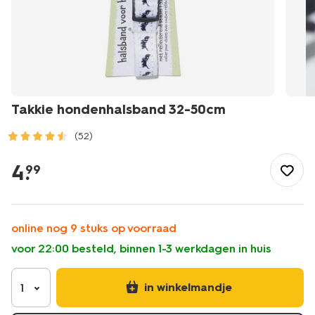
Takkie hondenhalsband 32-50cm
(52)
/wonen-
slapen/huisdieren/hondenriemen-
4
.
99
halsbanden/takkie-
hondenhalsband-
32-
50cm-
online nog 9 stuks op voorraad
61140250.html
voor 22:00 besteld, binnen 1-3 werkdagen in huis
in winkelmandje
1