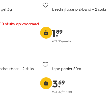
 gel 3g
beschrijfbaar plakband - 2 stuks
 10 stuks op voorraad
1
.
89
€
0
.
05
/meter
scheurbaar - 2 stuks
tape papier 50m
3
.
69
r
€
0
.
07
/meter