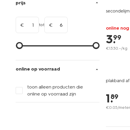
prijs
secondelijm
tot
online nog
3
.
99
€
1330
.
–
/kg
online op voorraad
plakband af
toon alleen producten die
online op voorraad zijn
1
.
89
€
0
.
05
/mete