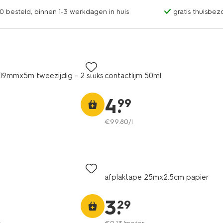
0 besteld, binnen 1-3 werkdagen in huis
gratis thuisbez
19mmx5m tweezijdig - 2 stuks
contactlijm 50ml
4
.
99
€
99
.
80
/l
afplaktape 25mx2.5cm papier
3
.
29