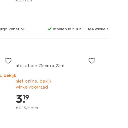
€
23
.
96
/l
orgd vanaf 30.-
afhalen in 500+ HEMA winkels
afplaktape 25mm x 25m
, bekijk
niet online, bekijk
winkelvoorraad
3
.
19
€
0
.
13
/meter