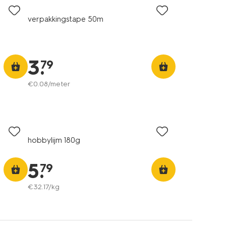
verpakkingstape 50m
3
.
79
€
0
.
08
/meter
hobbylijm 180g
5
.
79
€
32
.
17
/kg