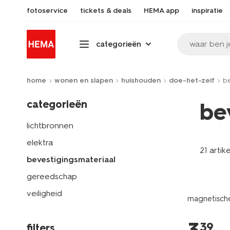
fotoservice
tickets & deals
HEMA app
inspiratie
waar ben j
categorieën
home
wonen en slapen
huishouden
doe-het-zelf
be
categorieën
be
lichtbronnen
elektra
21 artik
bevestigingsmateriaal
gereedschap
veiligheid
magnetisch
39
filters