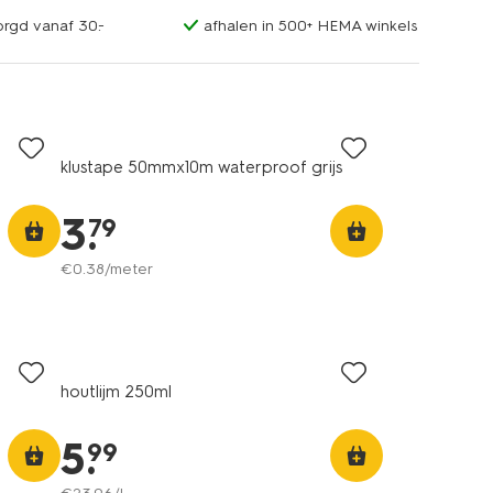
orgd vanaf 30.-
afhalen in 500+ HEMA winkels
klustape 50mmx10m waterproof grijs
3
.
79
€
0
.
38
/meter
houtlijm 250ml
5
.
99