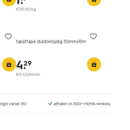
1
.
€
59
.
50
/kg
tapijttape dubbelzijdig 50mmx10m
4
.
29
€
0
.
43
/meter
orgd vanaf 30.-
afhalen in 500+ HEMA winkels