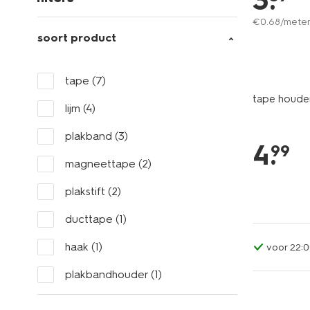
3
.
€
0
.
68
/mete
soort product
tape
(7)
tape houde
lijm
(4)
plakband
(3)
4
.
99
magneettape
(2)
plakstift
(2)
ducttape
(1)
haak
(1)
voor 22:0
plakbandhouder
(1)