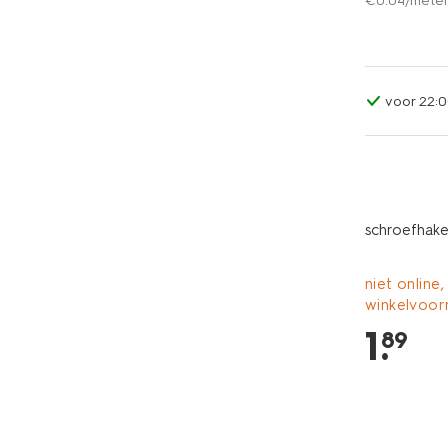
€
0
.
04
/mete
voor 22:0
schroefhake
niet online,
winkelvoor
1
.
89