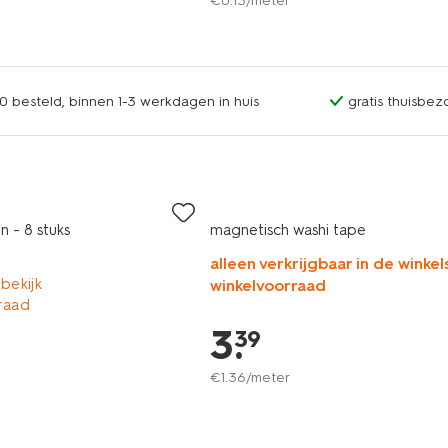
r
€
0
.
13
/meter
0 besteld, binnen 1-3 werkdagen in huis
gratis thuisbez
n - 8 stuks
magnetisch washi tape
alleen verkrijgbaar in de winkels
 bekijk
winkelvoorraad
raad
3
.
39
€
1
.
36
/meter