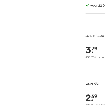
voor 22:0
schuimtape 
3
.
79
€
0
.
76
/meter
tape 60m
2
.
49