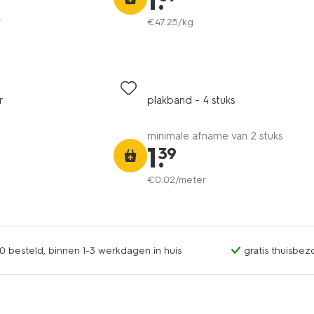
1
.
r
€
47
.
25
/kg
r
plakband - 4 stuks
minimale afname van 2 stuks
1
.
39
€
0
.
02
/meter
0 besteld, binnen 1-3 werkdagen in huis
gratis thuisbez