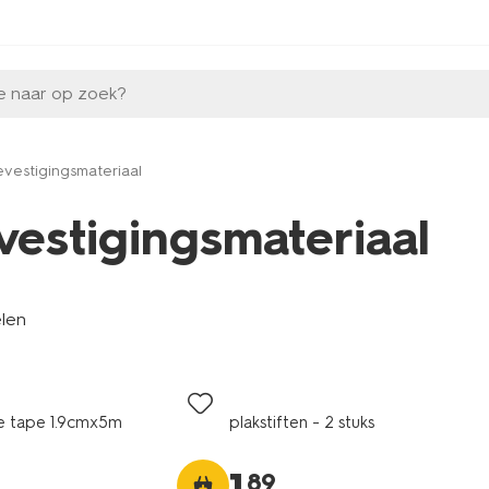
e naar op zoek?
vestigingsmateriaal
vestigingsmateriaal
elen
e tape 1.9cmx5m
plakstiften - 2 stuks
89