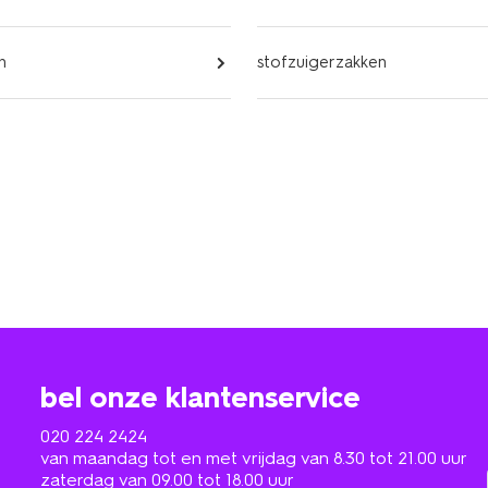
n
stofzuigerzakken
bel onze klantenservice
020 224 2424
van maandag tot en met vrijdag van 8.30 tot 21.00 uur
zaterdag van 09.00 tot 18.00 uur