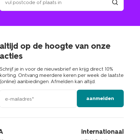
een
winkel
vind
winkel
bij
jou
in
de
buurt
altijd op de hoogte van onze
acties
Schrijf je in voor de nieuwsbrief en krijg direct 10%
korting. Ontvang meerdere keren per week de laatste
(online) aanbiedingen. Afmelden kan altijd.
e-
aanmelden
mailadres
A
internationaal