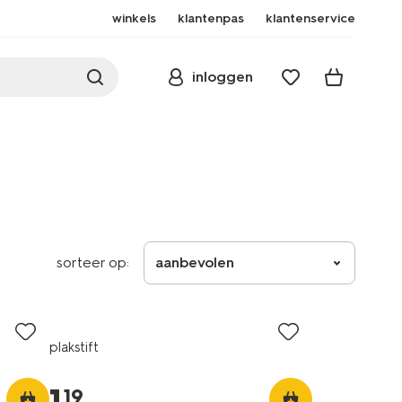
winkels
klantenpas
klantenservice
inloggen
sorteer op:
aanbevolen
plakstift
19