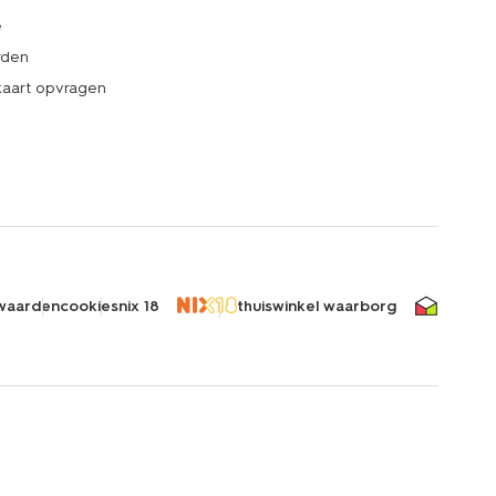
e
rden
kaart opvragen
waarden
cookies
nix 18
thuiswinkel waarborg