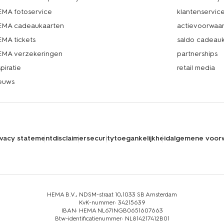
MA fotoservice
klantenservic
MA cadeaukaarten
actievoorwaa
MA tickets
saldo cadeau
MA verzekeringen
partnerships
spiratie
retail media
euws
ivacy statement
disclaimer
security
toegankelijkheid
algemene voor
HEMA B.V., NDSM-straat 10,1033 SB Amsterdam
KvK-nummer: 34215639
IBAN: HEMA NL67INGB0651607663
Btw-identificatienummer: NL814217412B01