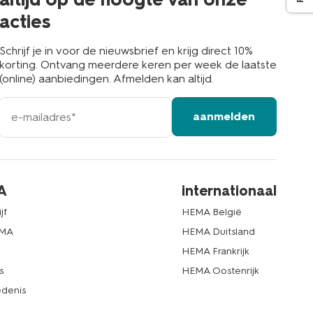
acties
Schrijf je in voor de nieuwsbrief en krijg direct 10%
korting. Ontvang meerdere keren per week de laatste
(online) aanbiedingen. Afmelden kan altijd.
e-
aanmelden
mailadres
A
internationaal
jf
HEMA België
EMA
HEMA Duitsland
d
HEMA Frankrijk
s
HEMA Oostenrijk
denis