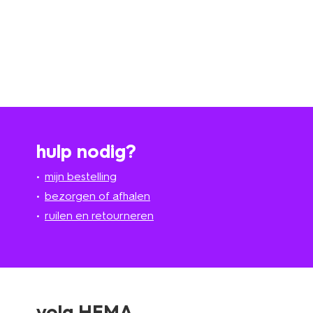
hulp nodig?
mijn bestelling
bezorgen of afhalen
ruilen en retourneren
volg HEMA