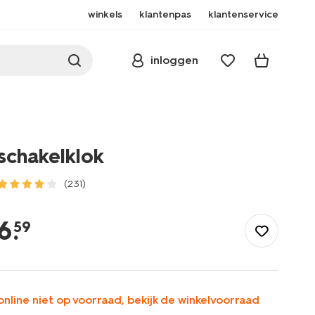
winkels
klantenpas
klantenservice
inloggen
schakelklok
(231)
/wonen-
slapen/huishouden/doe-
6
.
59
het-
zelf/elektra/schakelklok-
81040007.html
online niet op voorraad, bekijk de winkelvoorraad