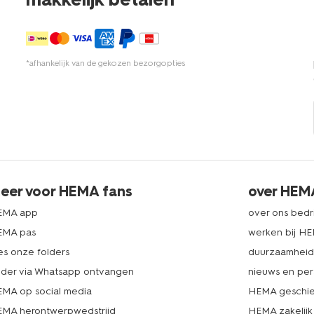
*afhankelijk van de gekozen bezorgopties
eer voor HEMA fans
over HEM
EMA app
over ons bedri
EMA pas
werken bij H
es onze folders
duurzaamhei
lder via Whatsapp ontvangen
nieuws en per
MA op social media
HEMA geschie
MA herontwerpwedstrijd
HEMA zakelijk