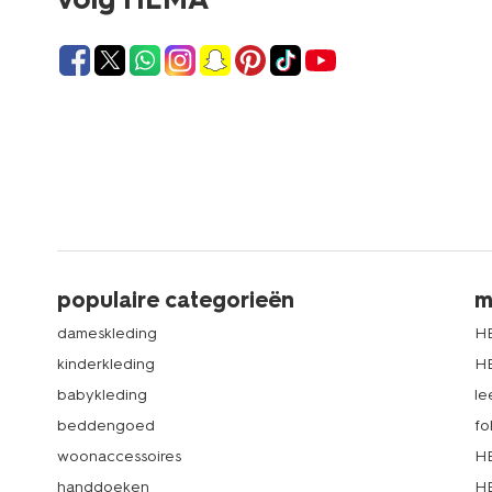
populaire categorieën
m
dameskleding
H
kinderkleding
H
babykleding
le
beddengoed
fo
woonaccessoires
HE
handdoeken
HE