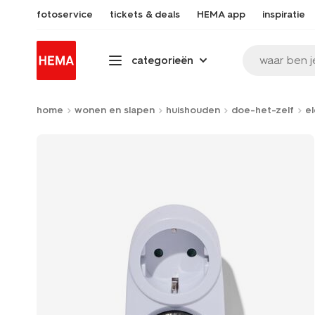
fotoservice
tickets & deals
HEMA app
inspiratie
waar ben j
categorieën
home
wonen en slapen
huishouden
doe-het-zelf
el