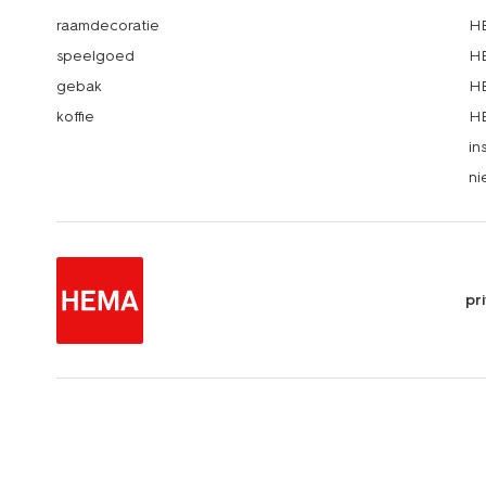
raamdecoratie
HE
speelgoed
HE
gebak
HE
koffie
HE
in
ni
pr