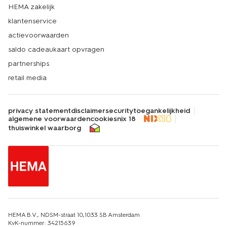
HEMA zakelijk
klantenservice
actievoorwaarden
saldo cadeaukaart opvragen
partnerships
retail media
privacy statement
disclaimer
security
toegankelijkheid
algemene voorwaarden
cookies
nix 18
thuiswinkel waarborg
HEMA B.V., NDSM-straat 10,1033 SB Amsterdam
KvK-nummer: 34215639