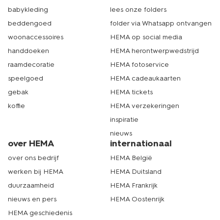
babykleding
lees onze folders
beddengoed
folder via Whatsapp ontvangen
woonaccessoires
HEMA op social media
handdoeken
HEMA herontwerpwedstrijd
raamdecoratie
HEMA fotoservice
speelgoed
HEMA cadeaukaarten
gebak
HEMA tickets
koffie
HEMA verzekeringen
inspiratie
nieuws
over HEMA
internationaal
over ons bedrijf
HEMA België
werken bij HEMA
HEMA Duitsland
duurzaamheid
HEMA Frankrijk
nieuws en pers
HEMA Oostenrijk
HEMA geschiedenis