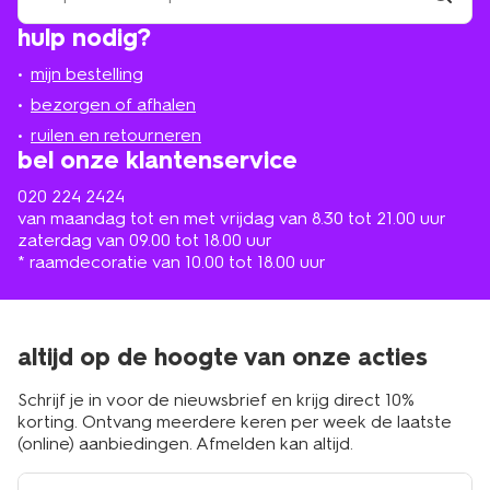
winkel
vind
hulp nodig?
winkel
bij
jou
mijn bestelling
in
de
bezorgen of afhalen
buurt
ruilen en retourneren
bel onze klantenservice
020 224 2424
van maandag tot en met vrijdag van 8.30 tot 21.00 uur
zaterdag van 09.00 tot 18.00 uur
* raamdecoratie van 10.00 tot 18.00 uur
altijd op de hoogte van onze acties
Schrijf je in voor de nieuwsbrief en krijg direct 10%
korting. Ontvang meerdere keren per week de laatste
(online) aanbiedingen. Afmelden kan altijd.
e-