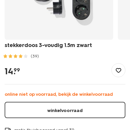
stekkerdoos 3-voudig 1.5m zwart
(39)
/wonen-
slapen/huishouden/doe-
14
.
99
het-
zelf/elektra/stekkerdoos-
3-
voudig-
online niet op voorraad, bekijk de winkelvoorraad
1.5m-
zwart-
81010013.html
winkelvoorraad