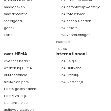
woonaccessoires
HEMA op social media
handdoeken
HEMA herontwerpwedstrijd
raamdecoratie
HEMA fotoservice
speelgoed
HEMA cadeaukaarten
gebak
HEMA tickets
koffie
HEMA verzekeringen
inspiratie
nieuws
over HEMA
internationaal
over ons bedrijf
HEMA België
werken bij HEMA
HEMA Duitsland
duurzaamheid
HEMA Frankrijk
nieuws en pers
HEMA Oostenrijk
HEMA geschiedenis
HEMA zakelijk
klantenservice
actievoorwaarden