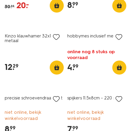
8
.
20
.
–
99
30
.
99
nieuw
Kinzo klauwhamer 32x13cm
hobbymes inclusief mesjes
metaal
online nog 8 stuks op
voorraad
12
.
4
.
29
99
precisie schroevendraaierset
spijkers 11.5x8cm - 220 stuks
niet online, bekijk
niet online, bekijk
winkelvoorraad
winkelvoorraad
8
.
7
.
99
99