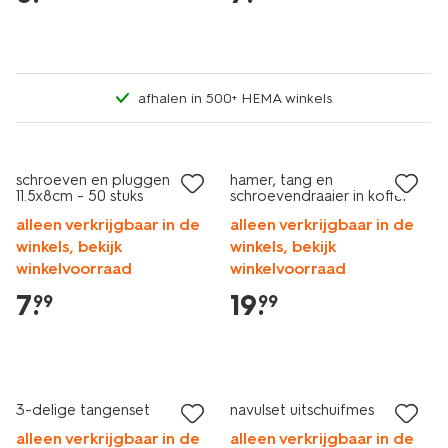
afhalen in 500+ HEMA winkels
schroeven en pluggen
hamer, tang en
11.5x8cm - 50 stuks
schroevendraaier in koffer
alleen verkrijgbaar in de
alleen verkrijgbaar in de
winkels, bekijk
winkels, bekijk
winkelvoorraad
winkelvoorraad
7
.
19
.
99
99
3-delige tangenset
navulset uitschuifmes
alleen verkrijgbaar in de
alleen verkrijgbaar in de