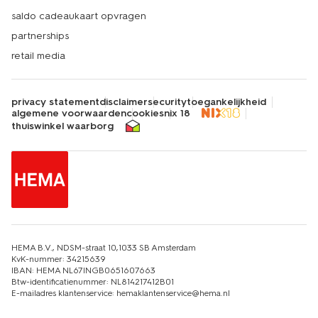
saldo cadeaukaart opvragen
partnerships
retail media
privacy statement
disclaimer
security
toegankelijkheid
algemene voorwaarden
cookies
nix 18
thuiswinkel waarborg
HEMA B.V., NDSM-straat 10,1033 SB Amsterdam
KvK-nummer: 34215639
IBAN: HEMA NL67INGB0651607663
Btw-identificatienummer: NL814217412B01
E-mailadres klantenservice: hemaklantenservice@hema.nl