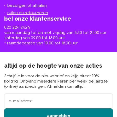
in
de
bezorgen of afhalen
buurt
ruilen en retourneren
bel onze klantenservice
020 224 2424
van maandag tot en met vrijdag van 8.30 tot 21.00 uur
zaterdag van 09.00 tot 18.00 uur
* raamdecoratie van 10.00 tot 18.00 uur
altijd op de hoogte van onze acties
Schrijf je in voor de nieuwsbrief en krijg direct 10%
korting. Ontvang meerdere keren per week de laatste
(online) aanbiedingen. Afmelden kan altijd.
e-
mailadres
aanmelden