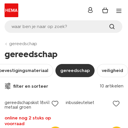
inloggen
waar ben je naar op zoek?
gereedschap
gereedschap
bevestigingsmateriaal
gereedschap
veiligheid
10 artikelen
filter en sorteer
sale
nieuw
gereedschapskist 18x41x19
inbussleutelset
metaal groen
online nog 2 stuks op
voorraad