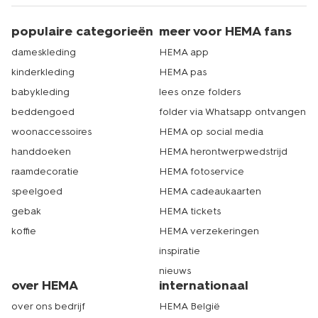
populaire categorieën
meer voor HEMA fans
dameskleding
HEMA app
kinderkleding
HEMA pas
babykleding
lees onze folders
beddengoed
folder via Whatsapp ontvangen
woonaccessoires
HEMA op social media
handdoeken
HEMA herontwerpwedstrijd
raamdecoratie
HEMA fotoservice
speelgoed
HEMA cadeaukaarten
gebak
HEMA tickets
koffie
HEMA verzekeringen
inspiratie
nieuws
over HEMA
internationaal
over ons bedrijf
HEMA België