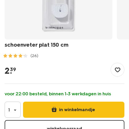
schoenveter plat 150 cm
(26)
/wonen-
slapen/huishouden/schoenonderhoud/schoenveter-
2
.
39
plat-
150-
cm-
20550317.html
voor 22:00 besteld, binnen 1-3 werkdagen in huis
in winkelmandje
1
winkelvoorraad