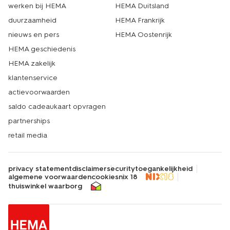
werken bij HEMA
HEMA Duitsland
duurzaamheid
HEMA Frankrijk
nieuws en pers
HEMA Oostenrijk
HEMA geschiedenis
HEMA zakelijk
klantenservice
actievoorwaarden
saldo cadeaukaart opvragen
partnerships
retail media
privacy statement
disclaimer
security
toegankelijkheid
algemene voorwaarden
cookies
nix 18
thuiswinkel waarborg