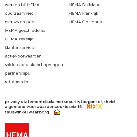
werken bij HEMA
HEMA Duitsland
duurzaamheid
HEMA Frankrijk
nieuws en pers
HEMA Oostenrijk
HEMA geschiedenis
HEMA zakelijk
klantenservice
actievoorwaarden
saldo cadeaukaart opvragen
partnerships
retail media
privacy statement
disclaimer
security
toegankelijkheid
algemene voorwaarden
cookies
nix 18
thuiswinkel waarborg