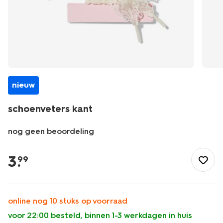
nieuw
schoenveters kant
nog geen beoordeling
/wonen-
slapen/huishouden/schoenonderhoud/schoenveters/schoenve
3
.
99
kant-
14505100.html
online nog 10 stuks op voorraad
voor 22:00 besteld, binnen 1-3 werkdagen in huis