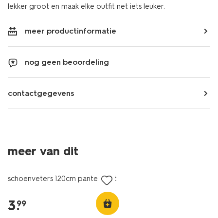
lekker groot en maak elke outfit net iets leuker.
meer productinformatie
nog geen beoordeling
contactgegevens
meer van dit
nieuw
schoenveters 120cm panterprint
3
.
99