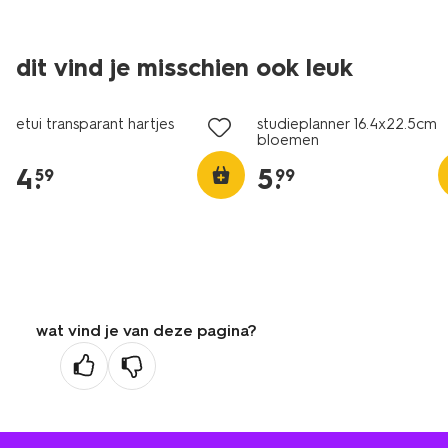
dit vind je misschien ook leuk
nieuw
etui transparant hartjes
studieplanner 16.4x22.5cm
bloemen
4
.
5
.
59
99
wat vind je van deze pagina?