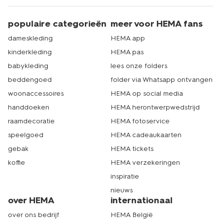
populaire categorieën
meer voor HEMA fans
dameskleding
HEMA app
kinderkleding
HEMA pas
babykleding
lees onze folders
beddengoed
folder via Whatsapp ontvangen
woonaccessoires
HEMA op social media
handdoeken
HEMA herontwerpwedstrijd
raamdecoratie
HEMA fotoservice
speelgoed
HEMA cadeaukaarten
gebak
HEMA tickets
koffie
HEMA verzekeringen
inspiratie
nieuws
over HEMA
internationaal
over ons bedrijf
HEMA België