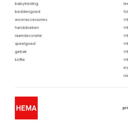
babykleding
le
beddengoed
fo
woonaccessoires
HE
handdoeken
HE
raamdecoratie
HE
speelgoed
HE
gebak
HE
koffie
HE
in
ni
pr