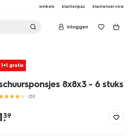
winkels
klantenpas
klantenservice
inloggen
1+1 gratis
schuursponsjes 8x8x3 - 6 stuks
(51)
/wonen-
slapen/huishouden/schoonmaken/schuursponsjes-
1
.
39
8x8x3-
-
-6-
stuks-