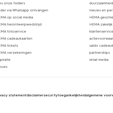
es onze folders
duurzaamhei
lder via Whatsapp ontvangen
nieuws en per
MA op social media
HEMA geschie
MA herontwerpwedstrijd
HEMA zakelijk
MA fotoservice
klantenservic
MA cadeaukaarten
actievoorwaa
MA tickets
saldo cadeau
MA verzekeringen
partnerships
spiratie
retail media
euws
ivacy statement
disclaimer
security
toegankelijkheid
algemene voor