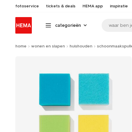
fotoservice
tickets & deals
HEMA app
inspiratie
waar ben j
categorieën
home
wonen en slapen
huishouden
schoonmaakspull