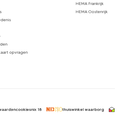
d
HEMA Frankrijk
s
HEMA Oostenrijk
denis
e
rden
kaart opvragen
waarden
cookies
nix 18
thuiswinkel waarborg