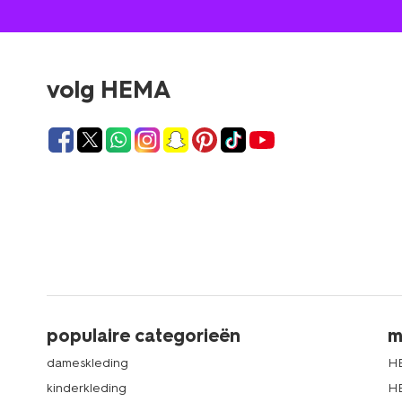
volg HEMA
populaire categorieën
m
dameskleding
H
kinderkleding
H