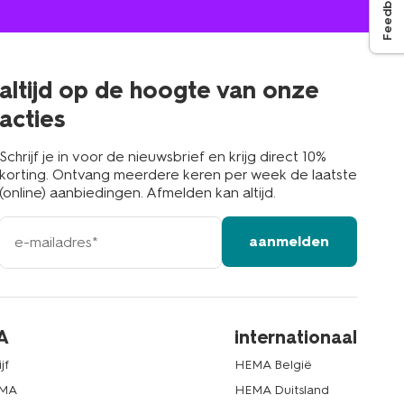
Feedback
winkel
bij
jou
in
de
buurt
altijd op de hoogte van onze
acties
Schrijf je in voor de nieuwsbrief en krijg direct 10%
korting. Ontvang meerdere keren per week de laatste
(online) aanbiedingen. Afmelden kan altijd.
e-
aanmelden
mailadres
A
internationaal
jf
HEMA België
EMA
HEMA Duitsland