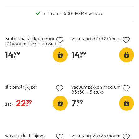
afhalen in 500+ HEMA winkels
nieuw
Brabantia strijkplankhoes B
wasmand 32x32x56cm
124x38cm Takkie en Siepie
14
.
14
.
99
99
korting
stoomstrijkijzer
vacuümzakken medium
85x50 - 3 stuks
22
.
7
.
39
99
31
.
99
nieuw
wasmiddel 1L fijnwas
wasmand 28x28x48cm