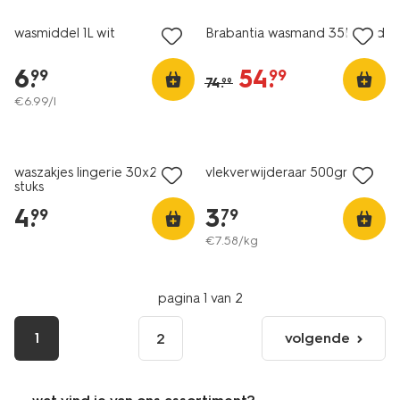
wasmiddel 1L wit
Brabantia wasmand 35L zand
6
.
54
.
99
99
74
.
99
€
6
.
99
/l
2 paar
vegan
waszakjes lingerie 30x22 - 2
vlekverwijderaar 500gram
stuks
4
.
3
.
99
79
€
7
.
58
/kg
pagina 1 van 2
1
volgende
2
volgende
pagina