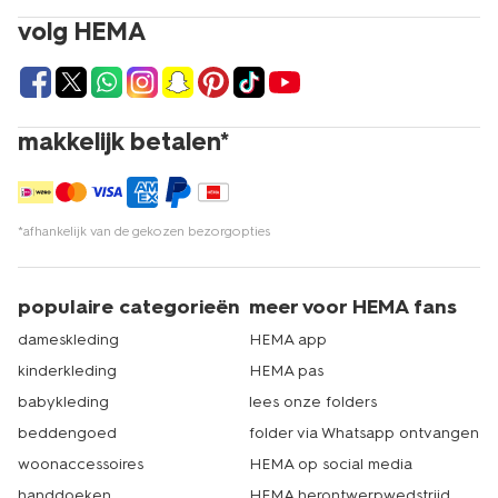
volg HEMA
makkelijk betalen*
*afhankelijk van de gekozen bezorgopties
populaire categorieën
meer voor HEMA fans
dameskleding
HEMA app
kinderkleding
HEMA pas
babykleding
lees onze folders
beddengoed
folder via Whatsapp ontvangen
woonaccessoires
HEMA op social media
handdoeken
HEMA herontwerpwedstrijd