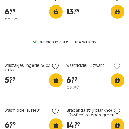
6
.
13
.
99
29
€
6
.
99
/l
afhalen in 500+ HEMA winkels
2 stuks
nieuw
waszakjes lingerie 38x30 - 2
wasmiddel 1L zwart
stuks
5
.
6
.
99
99
€
6
.
99
/l
nieuw
wasmiddel 1L kleur
Brabantia strijkplankhoes A
110x30cm strepen groen
6
.
14
.
99
99