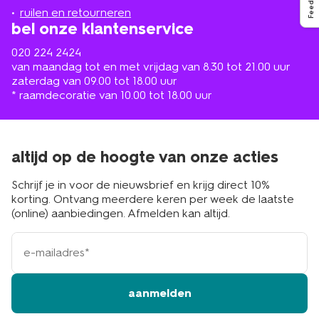
Feedback
buurt
ruilen en retourneren
bel onze klantenservice
020 224 2424
van maandag tot en met vrijdag van 8.30 tot 21.00 uur
zaterdag van 09.00 tot 18.00 uur
* raamdecoratie van 10.00 tot 18.00 uur
altijd op de hoogte van onze acties
Schrijf je in voor de nieuwsbrief en krijg direct 10%
korting. Ontvang meerdere keren per week de laatste
(online) aanbiedingen. Afmelden kan altijd.
e-
mailadres
aanmelden