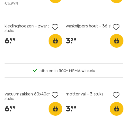
€
6
.
99
/l
kledinghoezen - zwart - 2
wasknijpers hout - 36 stuks
stuks
6
.
3
.
99
29
afhalen in 500+ HEMA winkels
vacuümzakken 60x40cm - 3
mottenval - 3 stuks
stuks
6
.
3
.
99
99
nieuw
korting