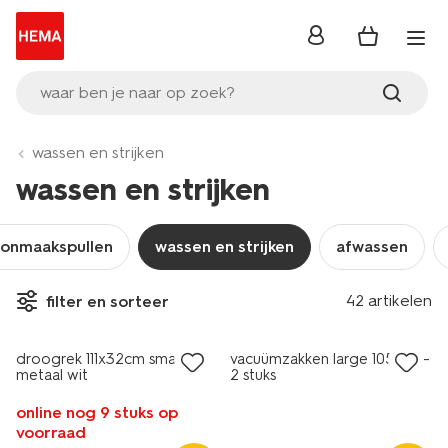
inloggen
waar ben je naar op zoek?
wassen en strijken
wassen en strijken
onmaakspullen
wassen en strijken
afwassen
42 artikelen
filter en sorteer
droogrek 111x32cm smal
vacuümzakken large 105x65 -
metaal wit
2 stuks
online nog 9 stuks op
voorraad