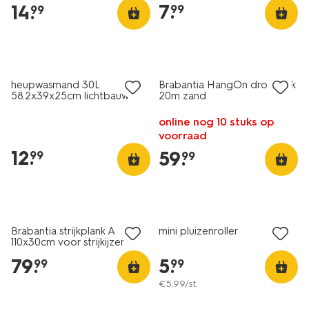
7
.
14
.
99
99
heupwasmand 30L
Brabantia HangOn droogrek
58.2x39x25cm lichtbauw
20m zand
online nog 10 stuks op
voorraad
12
.
59
.
99
99
Brabantia strijkplank A
mini pluizenroller
110x30cm voor strijkijzer
strepen roze
79
.
5
.
99
99
€
5
.
99
/st.