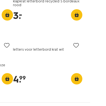
t
klapkrat letterbord recycled S bordeaux
rood
–
3
.
letters voor letterbord krat wit
roze
4
.
99