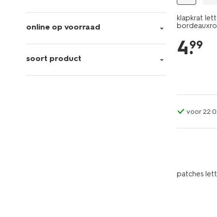
klapkrat le
bordeauxr
online op voorraad
4
.
99
soort product
voor 22:0
patches lett