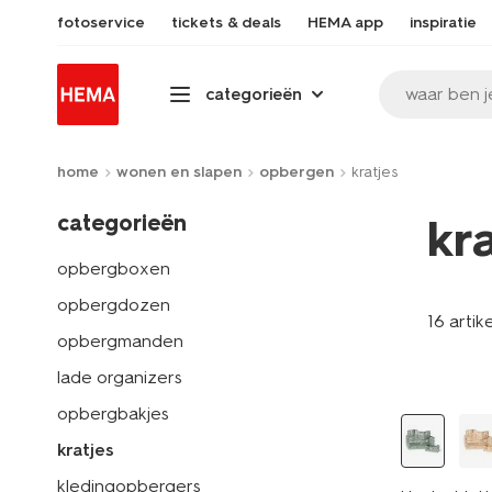
fotoservice
tickets & deals
HEMA app
inspiratie
waar ben j
categorieën
home
wonen en slapen
opbergen
kratjes
categorieën
kra
opbergboxen
opbergdozen
16 artik
opbergmanden
lade organizers
opbergbakjes
kratjes
kledingopbergers