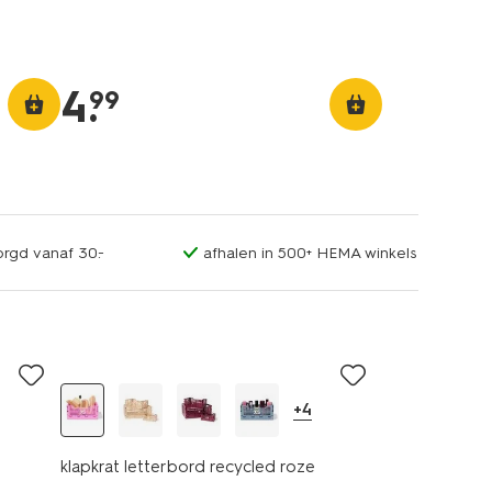
4
.
99
orgd vanaf 30.-
afhalen in 500+ HEMA winkels
+4
klapkrat letterbord recycled roze