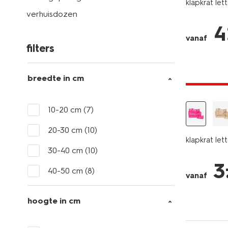
klapkrat le
verhuisdozen
4
vanaf
filters
breedte in cm
laag gepri
10-20 cm
(7)
20-30 cm
(10)
klapkrat le
30-40 cm
(10)
3
40-50 cm
(8)
vanaf
hoogte in cm