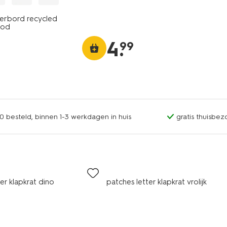
tterbord recycled
ood
4
.
99
0 besteld, binnen 1-3 werkdagen in huis
gratis thuisbez
er klapkrat dino
patches letter klapkrat vrolijk