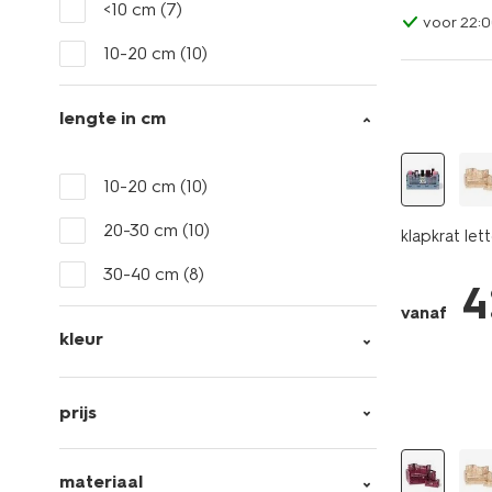
<10 cm
(7)
voor 22:0
10-20 cm
(10)
lengte in cm
10-20 cm
(10)
20-30 cm
(10)
klapkrat le
30-40 cm
(8)
4
vanaf
kleur
prijs
materiaal