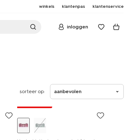
winkels
klantenpas
klantenservice
inloggen
sorteer op:
aanbevolen
laag geprijsd