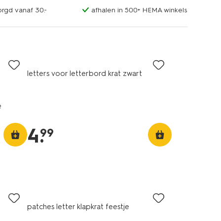
orgd vanaf 30.-
afhalen in 500+ HEMA winkels
letters voor letterbord krat zwart
e
4
.
99
patches letter klapkrat feestje