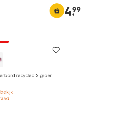
4
.
99
jsd
tterbord recycled S groen
 bekijk
raad