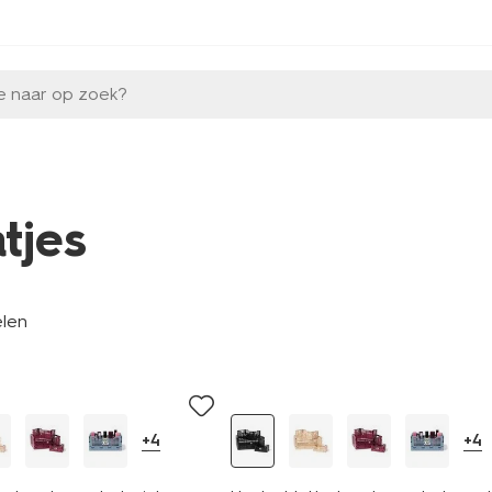
e naar op zoek?
tjes
elen
+4
+4