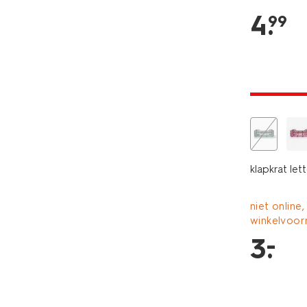
4
.
99
laag gepri
klapkrat le
niet online,
winkelvoor
–
3
.