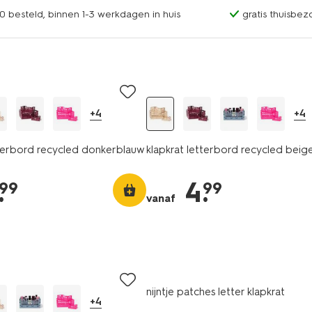
0 besteld, binnen 1-3 werkdagen in huis
gratis thuisbez
+4
+4
tterbord recycled donkerblauw
klapkrat letterbord recycled beig
.
4
.
99
99
vanaf
nijntje patches letter klapkrat
+4