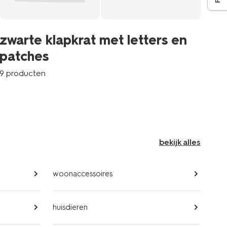
fe
zwarte klapkrat met letters en
p
patches
8 p
9 producten
bekijk alles
woonaccessoires
huisdieren