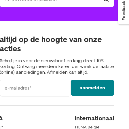
Feedback
winkel
vind
winkel
bij
jou
in
de
buurt
altijd op de hoogte van onze
acties
Schrijf je in voor de nieuwsbrief en krijg direct 10%
korting. Ontvang meerdere keren per week de laatste
(online) aanbiedingen. Afmelden kan altijd.
e-
aanmelden
mailadres
A
internationaal
jf
HEMA België