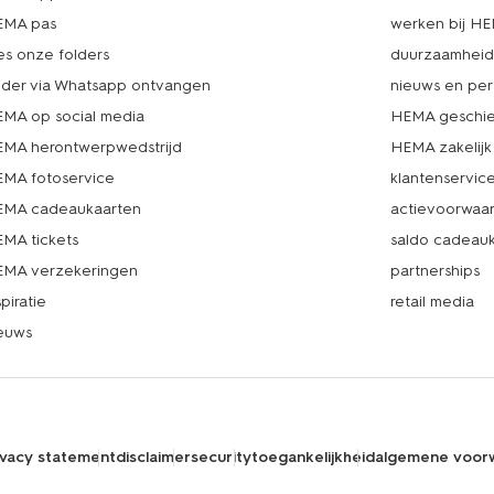
EMA pas
werken bij H
es onze folders
duurzaamhei
lder via Whatsapp ontvangen
nieuws en per
MA op social media
HEMA geschie
MA herontwerpwedstrijd
HEMA zakelijk
MA fotoservice
klantenservic
MA cadeaukaarten
actievoorwaa
MA tickets
saldo cadeau
MA verzekeringen
partnerships
spiratie
retail media
euws
ivacy statement
disclaimer
security
toegankelijkheid
algemene voor