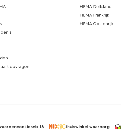
EMA
HEMA Duitsland
d
HEMA Frankrijk
s
HEMA Oostenrijk
denis
e
rden
kaart opvragen
waarden
cookies
nix 18
thuiswinkel waarborg