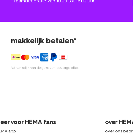
* raamdecoratie van 10.00 tot 18.00 uur
makkelijk betalen*
*afhankelijk van de gekozen bezorgopties
eer voor HEMA fans
over HEM
EMA app
over ons bedri