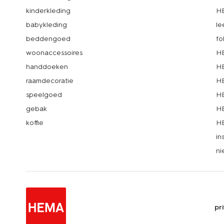
kinderkleding
H
babykleding
le
beddengoed
fo
woonaccessoires
HE
handdoeken
HE
raamdecoratie
HE
speelgoed
HE
gebak
HE
koffie
HE
in
ni
pr