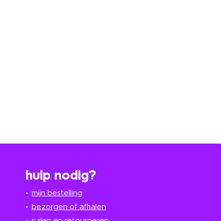
hulp nodig?
mijn bestelling
bezorgen of afhalen
ruilen en retourneren