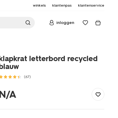
winkels
klantenpas
klantenservice
inloggen
klapkrat letterbord recycled
blauw
(67)
/wonen-
slapen/opbergen/krat/klapkrat-
N/A
letterbord-
recycled-
blauw-
1000028952.html