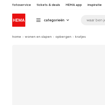
fotoservice
tickets & deals
HEMA app
inspiratie
waar ben j
categorieën
home
wonen en slapen
opbergen
kratjes