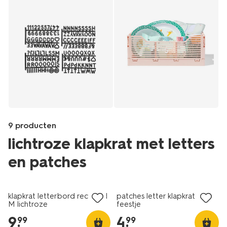
9 producten
lichtroze klapkrat met letters
en patches
1+1 gratis
1+1 gratis
Products
/wonen-
klapkrat letterbord recycled
patches letter klapkrat
slapen/opbergen/krat/patches-
M lichtroze
feestje
letter-
9
.
4
.
99
99
klapkrat-