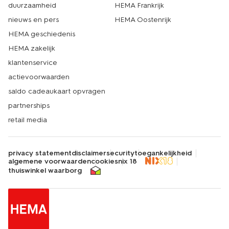
duurzaamheid
HEMA Frankrijk
nieuws en pers
HEMA Oostenrijk
HEMA geschiedenis
HEMA zakelijk
klantenservice
actievoorwaarden
saldo cadeaukaart opvragen
partnerships
retail media
privacy statement
disclaimer
security
toegankelijkheid
algemene voorwaarden
cookies
nix 18
thuiswinkel waarborg