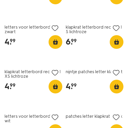
dino-
39824007.html
1+1 gratis
1+1 gratis
letters voor letterbord krat
klapkrat letterbord recycled
zwart
S lichtroze
4
.
6
.
99
99
1+1 gratis
1+1 gratis
klapkrat letterbord recycled
nijntje patches letter klapkrat
XS lichtroze
4
.
4
.
99
99
1+1 gratis
1+1 gratis
letters voor letterbord krat
patches letter klapkrat vrolijk
wit