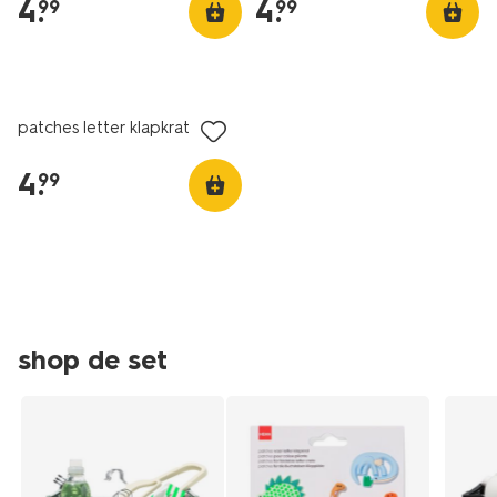
4
.
4
.
99
99
1+1 gratis
patches letter klapkrat dino
4
.
99
shop de set