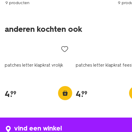
9 producten
9 prod
anderen kochten ook
1+1 gratis
1+1 gratis
patches letter klapkrat vrolijk
patches letter klapkrat fees
4
.
4
.
99
99
vind een winkel