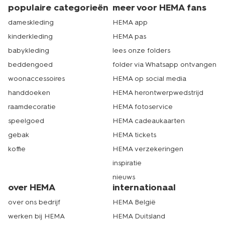
populaire categorieën
meer voor HEMA fans
dameskleding
HEMA app
kinderkleding
HEMA pas
babykleding
lees onze folders
beddengoed
folder via Whatsapp ontvangen
woonaccessoires
HEMA op social media
handdoeken
HEMA herontwerpwedstrijd
raamdecoratie
HEMA fotoservice
speelgoed
HEMA cadeaukaarten
gebak
HEMA tickets
koffie
HEMA verzekeringen
inspiratie
nieuws
over HEMA
internationaal
over ons bedrijf
HEMA België
werken bij HEMA
HEMA Duitsland