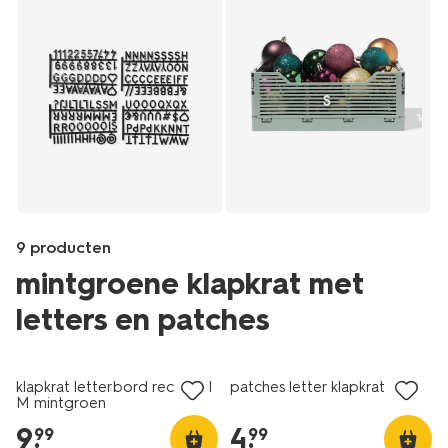
9 producten
mintgroene klapkrat met
letters en patches
Products
/wonen-
klapkrat letterbord recycled
patches letter klapkrat dino
slapen/opbergen/krat/patches-
M mintgroen
letter-
9
.
4
.
99
99
klapkrat-