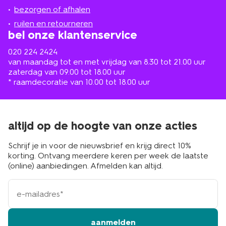
de
bezorgen of afhalen
buurt
ruilen en retourneren
bel onze klantenservice
020 224 2424
van maandag tot en met vrijdag van 8.30 tot 21.00 uur
zaterdag van 09.00 tot 18.00 uur
* raamdecoratie van 10.00 tot 18.00 uur
altijd op de hoogte van onze acties
Schrijf je in voor de nieuwsbrief en krijg direct 10%
korting. Ontvang meerdere keren per week de laatste
(online) aanbiedingen. Afmelden kan altijd.
e-
mailadres
aanmelden