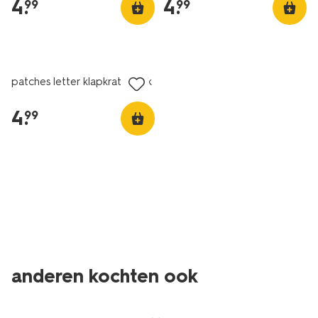
4
.
4
.
99
99
patches letter klapkrat vrolijk
4
.
99
anderen kochten ook