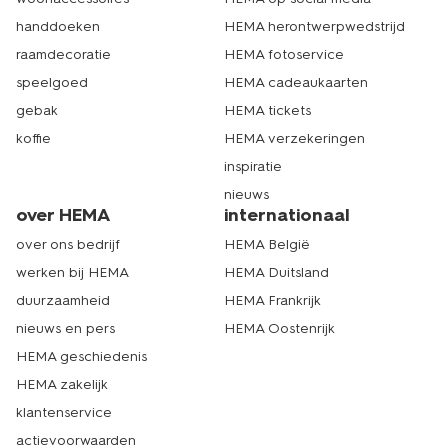
handdoeken
HEMA herontwerpwedstrijd
raamdecoratie
HEMA fotoservice
speelgoed
HEMA cadeaukaarten
gebak
HEMA tickets
koffie
HEMA verzekeringen
inspiratie
nieuws
over HEMA
internationaal
over ons bedrijf
HEMA België
werken bij HEMA
HEMA Duitsland
duurzaamheid
HEMA Frankrijk
nieuws en pers
HEMA Oostenrijk
HEMA geschiedenis
HEMA zakelijk
klantenservice
actievoorwaarden