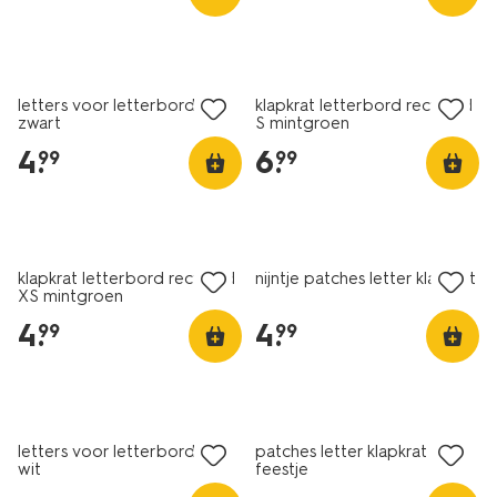
vrolijk-
39824006.html
letters voor letterbord krat
klapkrat letterbord recycled
zwart
S mintgroen
4
.
6
.
99
99
klapkrat letterbord recycled
nijntje patches letter klapkrat
XS mintgroen
4
.
4
.
99
99
letters voor letterbord krat
patches letter klapkrat
wit
feestje