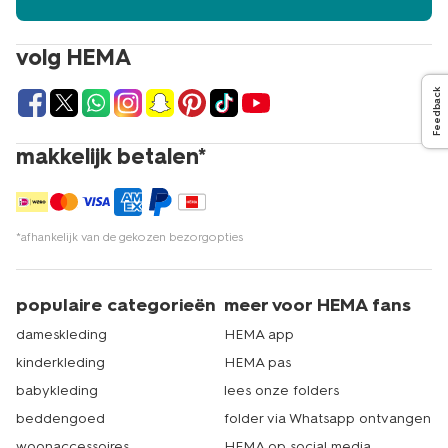
volg HEMA
Feedback
makkelijk betalen*
*afhankelijk van de gekozen bezorgopties
populaire categorieën
meer voor HEMA fans
dameskleding
HEMA app
kinderkleding
HEMA pas
babykleding
lees onze folders
beddengoed
folder via Whatsapp ontvangen
woonaccessoires
HEMA op social media