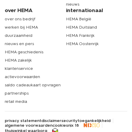
nieuws
over HEMA
internationaal
over ons bedrijf
HEMA België
werken bij HEMA
HEMA Duitsland
duurzaamheid
HEMA Frankrijk
nieuws en pers
HEMA Oostenrijk
HEMA geschiedenis
HEMA zakelijk
klantenservice
actievoorwaarden
saldo cadeaukaart opvragen
partnerships
retail media
privacy statement
disclaimer
security
toegankelijkheid
algemene voorwaarden
cookies
nix 18
thuiswinkel waarborg