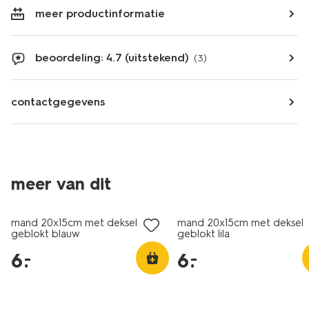
meer productinformatie
beoordeling: 4.7 (uitstekend)
(3)
contactgegevens
meer van dit
laag geprijsd
laag geprijsd
mand 20x15cm met deksel
mand 20x15cm met deksel
geblokt blauw
geblokt lila
6
.
6
.
–
–