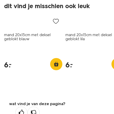
dit vind je misschien ook leuk
laag geprijsd
laag geprijsd
mand 20x15cm met deksel
mand 20x15cm met deksel
geblokt blauw
geblokt lila
6
.
6
.
–
–
wat vind je van deze pagina?