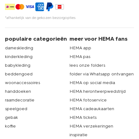
*afhankelijk van de gekozen bezorgopties
populaire categorieën
meer voor HEMA fans
dameskleding
HEMA app
kinderkleding
HEMA pas
babykleding
lees onze folders
beddengoed
folder via Whatsapp ontvangen
woonaccessoires
HEMA op social media
handdoeken
HEMA herontwerpwedstrijd
raamdecoratie
HEMA fotoservice
speelgoed
HEMA cadeaukaarten
gebak
HEMA tickets
koffie
HEMA verzekeringen
inspiratie