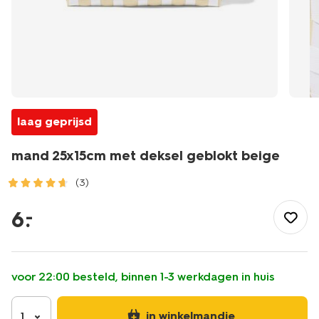
laag geprijsd
mand 25x15cm met deksel geblokt beige
(3)
/wonen-
slapen/opbergen/manden/mand-
6
.
–
25x15cm-
met-
deksel-
geblokt-
voor 22:00 besteld, binnen 1-3 werkdagen in huis
beige-
39800050.html
in winkelmandje
1