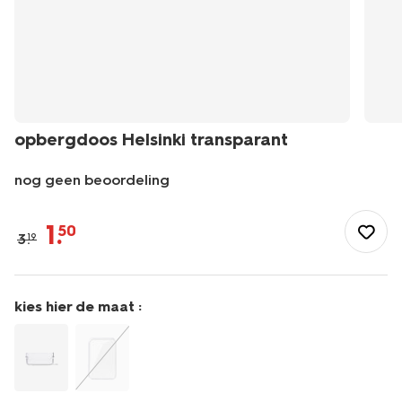
opbergdoos Helsinki transparant
nog geen beoordeling
/wonen-
slapen/opbergen/opbergdozen/opbergdoos-
1
.
50
3
.
19
helsinki-
transparant-
2000000294.html
kies hier de maat :