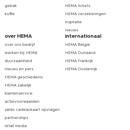
gebak
HEMA tickets
koffie
HEMA verzekeringen
inspiratie
nieuws
over HEMA
internationaal
over ons bedrijf
HEMA België
werken bij HEMA
HEMA Duitsland
duurzaamheid
HEMA Frankrijk
nieuws en pers
HEMA Oostenrijk
HEMA geschiedenis
HEMA zakelijk
klantenservice
actievoorwaarden
saldo cadeaukaart opvragen
partnerships
retail media