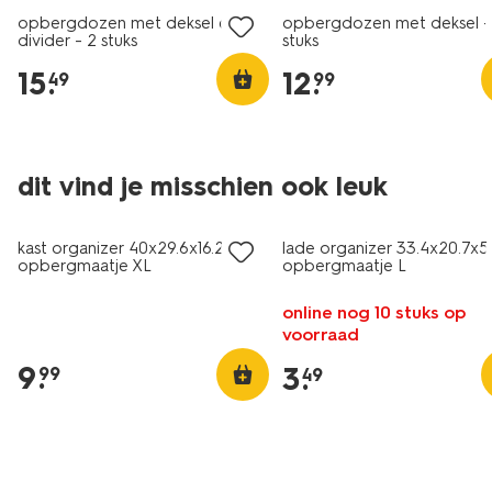
opbergdozen met deksel en
opbergdozen met deksel -
divider - 2 stuks
stuks
15
.
12
.
49
99
30% korting
30% korting
dit vind je misschien ook leuk
alleen online
alleen online
kast organizer 40x29.6x16.2cm
lade organizer 33.4x20.7x
opbergmaatje XL
opbergmaatje L
online nog 10 stuks op
voorraad
9
.
3
.
99
49