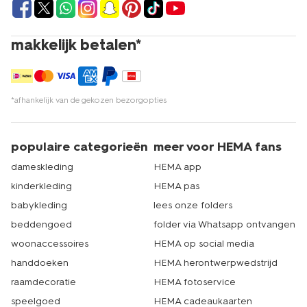
makkelijk betalen*
*afhankelijk van de gekozen bezorgopties
populaire categorieën
meer voor HEMA fans
dameskleding
HEMA app
kinderkleding
HEMA pas
babykleding
lees onze folders
beddengoed
folder via Whatsapp ontvangen
woonaccessoires
HEMA op social media
handdoeken
HEMA herontwerpwedstrijd
raamdecoratie
HEMA fotoservice
speelgoed
HEMA cadeaukaarten