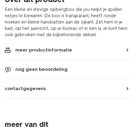
Een kleine en stevige opbergbox die jou helpt je spullen
netjes te bewaren. De box is transparant, heeft ronde
hoeken en kleine handvatten aan de zijkant. Zet hem in je
kast, op het aanrecht, op je bureau of in een la. Je kunt hem
ook gebruiken met de bijbehorende deksel.
meer productinformatie
nog geen beoordeling
contactgegevens
30% korting
30% korting
meer van dit
alleen online
alleen online