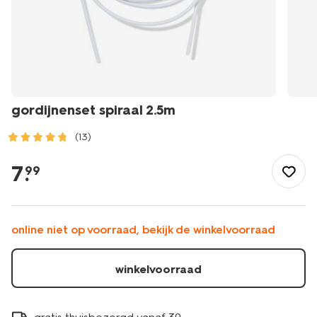
gordijnenset spiraal 2.5m
(13)
/wonen-
slapen/raamdecoratie/fournituren/gordijnenset-
7
.
99
spiraal-
2.5m-
7578061.html
online niet op voorraad, bekijk de winkelvoorraad
winkelvoorraad