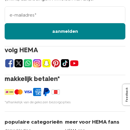
e-
mailadres
aanmelden
volg HEMA
makkelijk betalen*
Feedback
*afhankelijk van de gekozen bezorgopties
populaire categorieën
meer voor HEMA fans