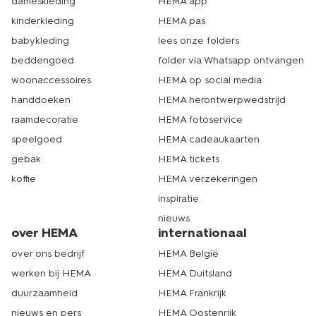
dameskleding
HEMA app
kinderkleding
HEMA pas
babykleding
lees onze folders
beddengoed
folder via Whatsapp ontvangen
woonaccessoires
HEMA op social media
handdoeken
HEMA herontwerpwedstrijd
raamdecoratie
HEMA fotoservice
speelgoed
HEMA cadeaukaarten
gebak
HEMA tickets
koffie
HEMA verzekeringen
inspiratie
nieuws
over HEMA
internationaal
over ons bedrijf
HEMA België
werken bij HEMA
HEMA Duitsland
duurzaamheid
HEMA Frankrijk
nieuws en pers
HEMA Oostenrijk