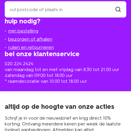
zoek
een
winkel
vind
hulp nodig?
winkel
bij
jou
mijn bestelling
in
de
bezorgen of afhalen
buurt
ruilen en retourneren
bel onze klantenservice
020 224 2424
van maandag tot en met vrijdag van 8.30 tot 21.00 uur
zaterdag van 09.00 tot 18.00 uur
* raamdecoratie van 10.00 tot 18.00 uur
altijd op de hoogte van onze acties
Schrijf je in voor de nieuwsbrief en krijg direct 10%
korting. Ontvang meerdere keren per week de laatste
(online) aanbiedingen. Afmelden kan altijd.