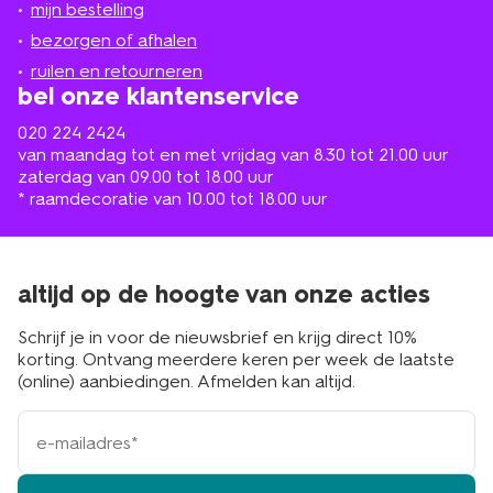
mijn bestelling
in
de
bezorgen of afhalen
buurt
ruilen en retourneren
bel onze klantenservice
020 224 2424
van maandag tot en met vrijdag van 8.30 tot 21.00 uur
zaterdag van 09.00 tot 18.00 uur
* raamdecoratie van 10.00 tot 18.00 uur
altijd op de hoogte van onze acties
Schrijf je in voor de nieuwsbrief en krijg direct 10%
korting. Ontvang meerdere keren per week de laatste
(online) aanbiedingen. Afmelden kan altijd.
e-
mailadres