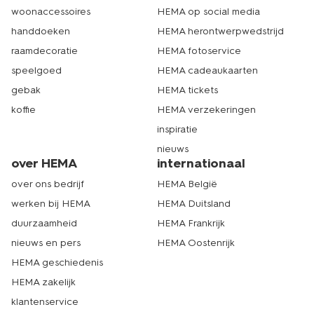
woonaccessoires
HEMA op social media
handdoeken
HEMA herontwerpwedstrijd
raamdecoratie
HEMA fotoservice
speelgoed
HEMA cadeaukaarten
gebak
HEMA tickets
koffie
HEMA verzekeringen
inspiratie
nieuws
over HEMA
internationaal
over ons bedrijf
HEMA België
werken bij HEMA
HEMA Duitsland
duurzaamheid
HEMA Frankrijk
nieuws en pers
HEMA Oostenrijk
HEMA geschiedenis
HEMA zakelijk
klantenservice