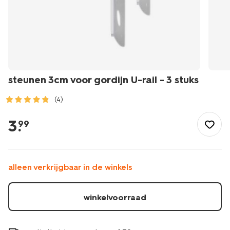
steunen 3cm voor gordijn U-rail - 3 stuks
(4)
/wonen-
slapen/raamdecoratie/fournituren/steunen-
3
.
99
3cm-
voor-
gordijn-
u-
alleen verkrijgbaar in de winkels
rail-
-
-3-
winkelvoorraad
stuks-
7501010.html