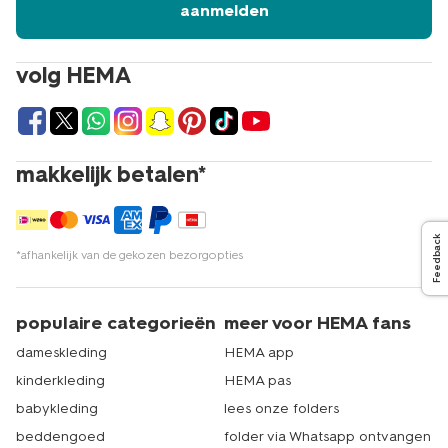
aanmelden
volg HEMA
makkelijk betalen*
Feedback
*afhankelijk van de gekozen bezorgopties
populaire categorieën
meer voor HEMA fans
dameskleding
HEMA app
kinderkleding
HEMA pas
babykleding
lees onze folders
beddengoed
folder via Whatsapp ontvangen