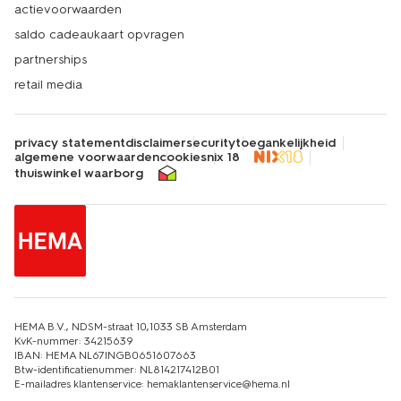
actievoorwaarden
saldo cadeaukaart opvragen
partnerships
retail media
privacy statement
disclaimer
security
toegankelijkheid
algemene voorwaarden
cookies
nix 18
thuiswinkel waarborg
HEMA B.V., NDSM-straat 10,1033 SB Amsterdam
KvK-nummer: 34215639
IBAN: HEMA NL67INGB0651607663
Btw-identificatienummer: NL814217412B01
E-mailadres klantenservice: hemaklantenservice@hema.nl