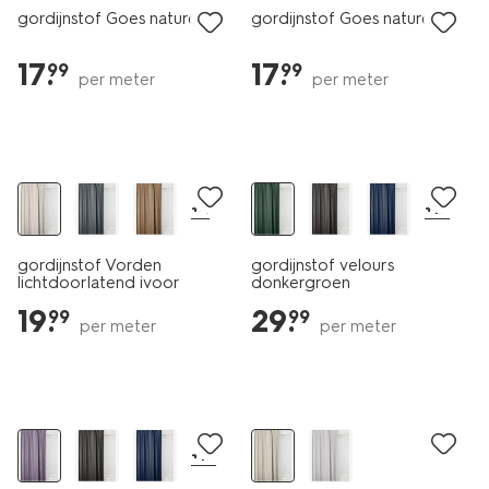
gordijnstof Goes naturel
gordijnstof Goes naturel
17
.
17
.
99
99
per meter
per meter
+4
+17
gordijnstof Vorden
gordijnstof velours
lichtdoorlatend ivoor
donkergroen
19
.
29
.
99
99
per meter
per meter
+17