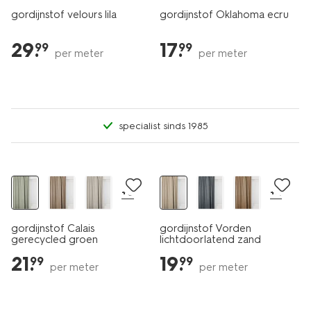
gordijnstof velours lila
gordijnstof Oklahoma ecru
29
.
17
.
99
99
per meter
per meter
specialist sinds 1985
+6
+4
gordijnstof Calais
gordijnstof Vorden
gerecycled groen
lichtdoorlatend zand
21
.
19
.
99
99
per meter
per meter