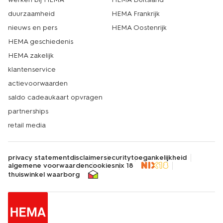
duurzaamheid
HEMA Frankrijk
nieuws en pers
HEMA Oostenrijk
HEMA geschiedenis
HEMA zakelijk
klantenservice
actievoorwaarden
saldo cadeaukaart opvragen
partnerships
retail media
privacy statement
disclaimer
security
toegankelijkheid
algemene voorwaarden
cookies
nix 18
thuiswinkel waarborg