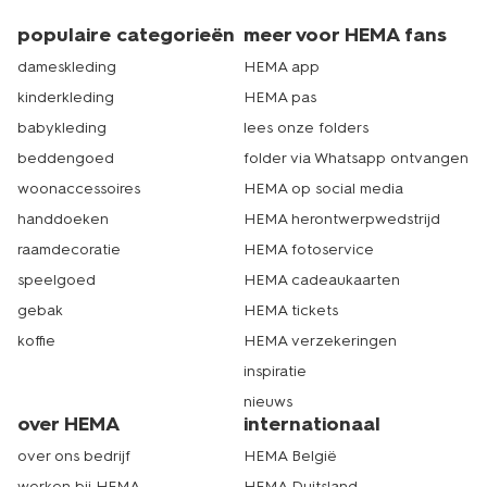
wilt opfrissen, dan hebben we ook handige tips voor je
om je
gordijnen te wassen
. Echt HEMA.
populaire categorieën
meer voor HEMA fans
dameskleding
HEMA app
kinderkleding
HEMA pas
babykleding
lees onze folders
beddengoed
folder via Whatsapp ontvangen
woonaccessoires
HEMA op social media
handdoeken
HEMA herontwerpwedstrijd
raamdecoratie
HEMA fotoservice
speelgoed
HEMA cadeaukaarten
gebak
HEMA tickets
koffie
HEMA verzekeringen
inspiratie
nieuws
over HEMA
internationaal
over ons bedrijf
HEMA België
werken bij HEMA
HEMA Duitsland