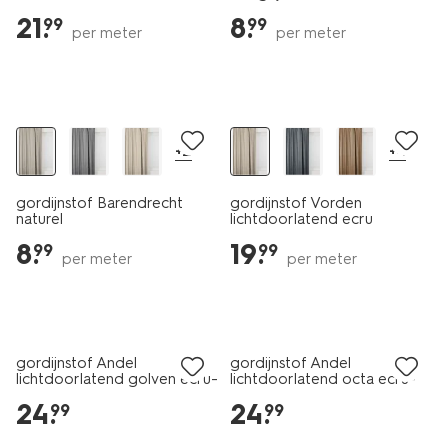
21
.
8
.
99
99
per meter
per meter
+2
+4
gordijnstof Barendrecht
gordijnstof Vorden
naturel
lichtdoorlatend ecru
8
.
19
.
99
99
per meter
per meter
gordijnstof Andel
gordijnstof Andel
lichtdoorlatend golven ecru-
lichtdoorlatend octa ecru-
groen
cognac
24
.
24
.
99
99