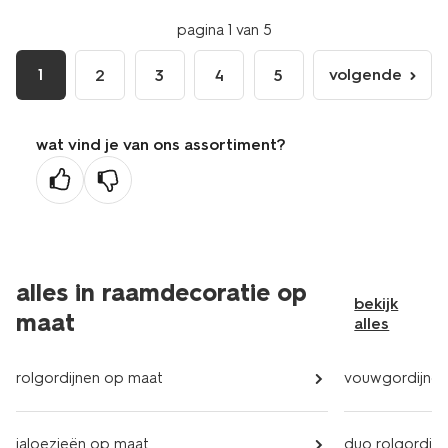
pagina 1 van 5
1
volgende
2
3
4
5
volgende
pagina
wat vind je van ons assortiment?
alles in raamdecoratie op
bekijk
maat
alles
rolgordijnen op maat
vouwgordijnen
jaloezieën op maat
duo rolgordij