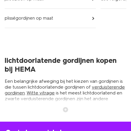
plisségordijnen op maat
lichtdoorlatende gordijnen kopen
bij HEMA
Een belangrijke afweging bij het kiezen van gordijnen is
die tussen lichtdoorlatende gordijnen of
verduisterende
gordijnen
.
Witte vitrage
is het meest lichtdoorlatend en
zwarte verduisterende gordijnen zijn het andere
uiterste. Daartussen heb je nog allerlei soorten waar je
uit kunt kiezen. En dan is ook de kleur nog iets om over
na te denken. Lichtdoorlatende gordijnen zorgen ervoor
dat je voldoende licht in een ruimte laat komen, zonder
dat je privacy verliest. Ze geven de ruimte een rustige