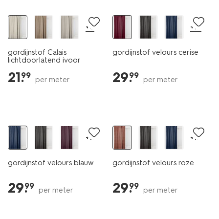
+6
+17
gordijnstof Calais
gordijnstof velours cerise
lichtdoorlatend ivoor
21
.
29
.
99
99
per meter
per meter
+17
+17
gordijnstof velours blauw
gordijnstof velours roze
29
.
29
.
99
99
per meter
per meter