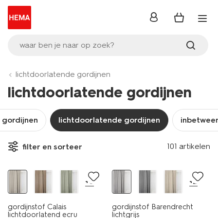
inloggen
waar ben je naar op zoek?
lichtdoorlatende gordijnen
lichtdoorlatende gordijnen
 gordijnen
lichtdoorlatende gordijnen
inbetween
101 artikelen
filter en sorteer
+6
+2
gordijnstof Calais
gordijnstof Barendrecht
lichtdoorlatend ecru
lichtgrijs