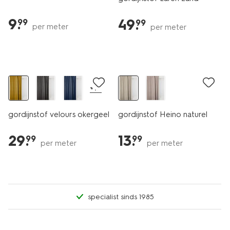
9
.
49
.
99
99
per meter
per meter
+17
gordijnstof velours okergeel
gordijnstof Heino naturel
29
.
13
.
99
99
per meter
per meter
specialist sinds 1985