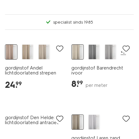
specialist sinds 1985
+2
gordijnstof Andel
gordijnstof Barendrecht
lichtdoorlatend strepen
ivoor
ecru-terra
8
.
24
.
99
99
per meter
laag geprijsd
gordijnstof Den Helder
lichtdoorlatend antraciet
gordijnstof Laren zand