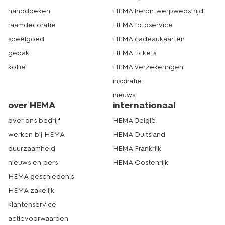
handdoeken
HEMA herontwerpwedstrijd
raamdecoratie
HEMA fotoservice
speelgoed
HEMA cadeaukaarten
gebak
HEMA tickets
koffie
HEMA verzekeringen
inspiratie
nieuws
over HEMA
internationaal
over ons bedrijf
HEMA België
werken bij HEMA
HEMA Duitsland
duurzaamheid
HEMA Frankrijk
nieuws en pers
HEMA Oostenrijk
HEMA geschiedenis
HEMA zakelijk
klantenservice
actievoorwaarden