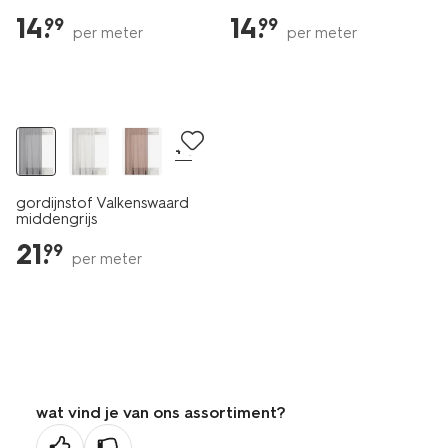
14
.
14
.
99
99
per meter
per meter
+4
gordijnstof Valkenswaard
middengrijs
21
.
99
per meter
wat vind je van ons assortiment?