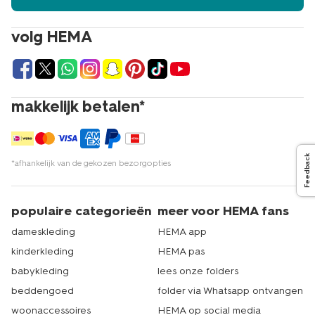
klassieke vitrage op maat, bij HEMA vind je altijd de
perfecte optie voor jouw ramen. Geef je interieur een
volg HEMA
frisse en eigentijdse uitstraling met deze elegante
raamdecoratie van HEMA. Dat is echt HEMA.
makkelijk betalen*
Feedback
*afhankelijk van de gekozen bezorgopties
populaire categorieën
meer voor HEMA fans
dameskleding
HEMA app
kinderkleding
HEMA pas
babykleding
lees onze folders
beddengoed
folder via Whatsapp ontvangen
woonaccessoires
HEMA op social media