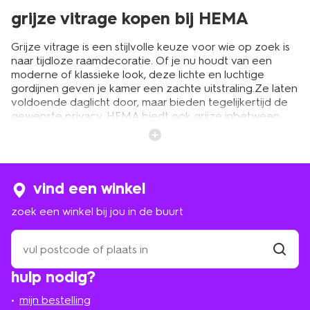
grijze vitrage kopen bij HEMA
Grijze vitrage is een stijlvolle keuze voor wie op zoek is
naar tijdloze raamdecoratie. Of je nu houdt van een
moderne of klassieke look, deze lichte en luchtige
gordijnen geven je kamer een zachte uitstraling.Ze laten
voldoende daglicht door, maar bieden tegelijkertijd de
gewenste privacy. HEMA biedt ook grijze
inbetween
gordijnen
aan, die net iets meer structuur en body
hebben. Zo creëer je een sfeervolle en gezellige ruimte
zonder inkijk van buitenaf. En het mooie is: bij HEMA kun
je deze raamdecoratie op maat bestellen, zodat het
perfect past bij jouw ramen.
vind een winkel
zoek een winkel bij jou in de buurt
grijze vitrage op maat laten maken
zoek
een
Het fijne aan grijze vitrage is dat je het eenvoudig
winkel
vind
combineert met andere raambekleding. Je kunt kiezen
hulp nodig?
winkel
bij
uit verschillende tinten grijs, zoals lichtgrijs en
jou
middengrijs, zodat er altijd een passende optie is voor
mijn bestelling
in