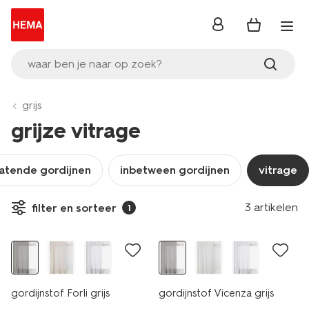
inloggen
waar ben je naar op zoek?
grijs
grijze vitrage
latende gordijnen
inbetween gordijnen
vitrage
3 artikelen
filter en sorteer
1
laag geprijsd
gordijnstof Forli grijs
gordijnstof Vicenza grijs