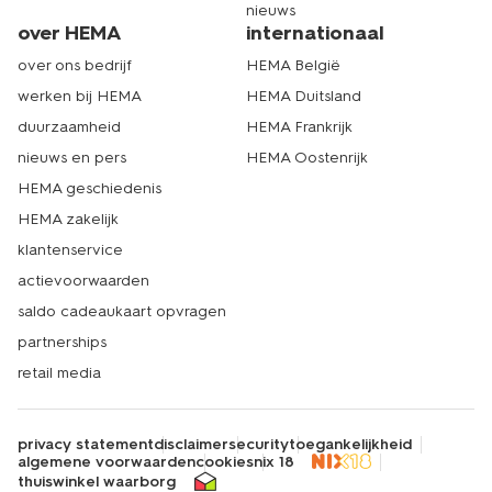
nieuws
over HEMA
internationaal
over ons bedrijf
HEMA België
werken bij HEMA
HEMA Duitsland
duurzaamheid
HEMA Frankrijk
nieuws en pers
HEMA Oostenrijk
HEMA geschiedenis
HEMA zakelijk
klantenservice
actievoorwaarden
saldo cadeaukaart opvragen
partnerships
retail media
privacy statement
disclaimer
security
toegankelijkheid
algemene voorwaarden
cookies
nix 18
thuiswinkel waarborg