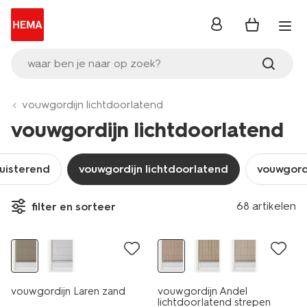
inloggen
waar ben je naar op zoek?
vouwgordijn lichtdoorlatend
vouwgordijn lichtdoorlatend
uisterend
vouwgordijn lichtdoorlatend
vouwgord
68 artikelen
filter en sorteer
vouwgordijn Laren zand
vouwgordijn Andel
lichtdoorlatend strepen