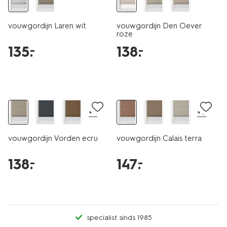
vouwgordijn Laren wit
vouwgordijn Den Oever
roze
135
.
138
.
–
–
+4
+6
vouwgordijn Vorden ecru
vouwgordijn Calais terra
138
.
147
.
–
–
specialist sinds 1985