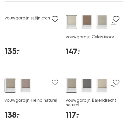
vouwgordijn satijn creme
+6
vouwgordijn Calais ivoor
135
.
–
147
.
–
+2
vouwgordijn Heino naturel
vouwgordijn Barendrecht
naturel
138
.
117
.
–
–