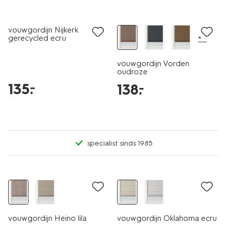
vouwgordijn Nijkerk
+4
gerecycled ecru
vouwgordijn Vorden
oudroze
135
.
–
138
.
–
specialist sinds 1985
vouwgordijn Heino lila
vouwgordijn Oklahoma ecru