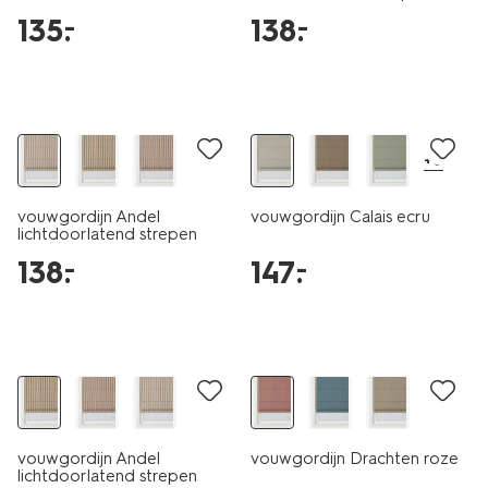
ecru-terra
135
.
138
.
–
–
+6
vouwgordijn Andel
vouwgordijn Calais ecru
lichtdoorlatend strepen
ecru-zand
138
.
147
.
–
–
vouwgordijn Andel
vouwgordijn Drachten roze
lichtdoorlatend strepen