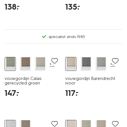
ecru-cognac
138
.
135
.
–
–
specialist sinds 1985
+6
+2
vouwgordijn Calais
vouwgordijn Barendrecht
gerecycled groen
ivoor
147
.
117
.
–
–