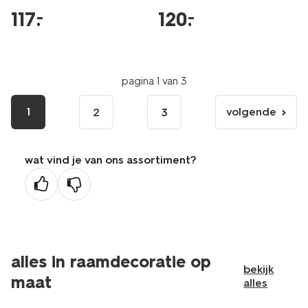
117
.
120
.
–
–
pagina 1 van 3
1
volgende
2
3
volgende
pagina
wat vind je van ons assortiment?
alles in raamdecoratie op
bekijk
maat
alles