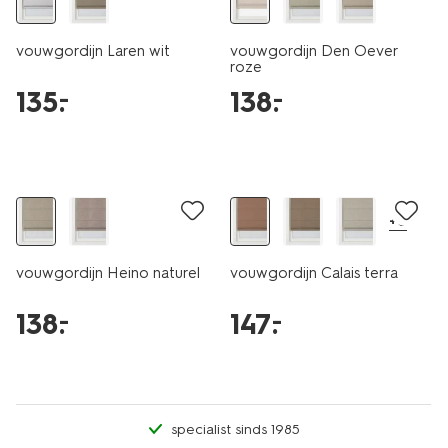
vouwgordijn Laren wit
vouwgordijn Den Oever
roze
135
.
138
.
–
–
+6
vouwgordijn Heino naturel
vouwgordijn Calais terra
138
.
147
.
–
–
specialist sinds 1985