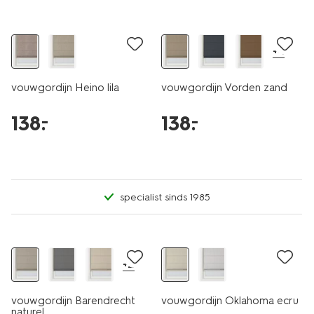
+4
vouwgordijn Heino lila
vouwgordijn Vorden zand
138
.
138
.
–
–
specialist sinds 1985
+2
vouwgordijn Barendrecht
vouwgordijn Oklahoma ecru
naturel