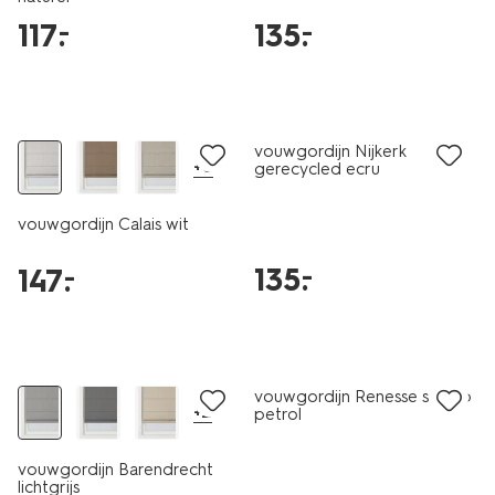
117
.
135
.
–
–
vouwgordijn Nijkerk
+6
gerecycled ecru
vouwgordijn Calais wit
135
.
–
147
.
–
vouwgordijn Renesse streep
+2
petrol
vouwgordijn Barendrecht
lichtgrijs