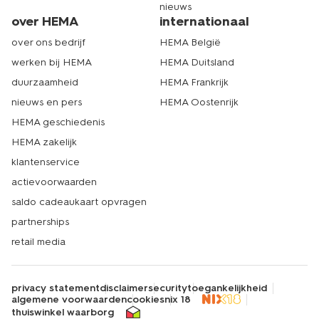
nieuws
over HEMA
internationaal
over ons bedrijf
HEMA België
werken bij HEMA
HEMA Duitsland
duurzaamheid
HEMA Frankrijk
nieuws en pers
HEMA Oostenrijk
HEMA geschiedenis
HEMA zakelijk
klantenservice
actievoorwaarden
saldo cadeaukaart opvragen
partnerships
retail media
privacy statement
disclaimer
security
toegankelijkheid
algemene voorwaarden
cookies
nix 18
thuiswinkel waarborg