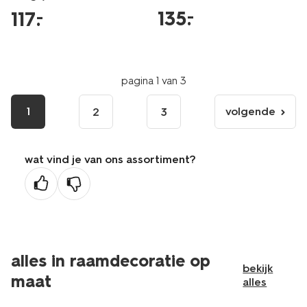
135
.
–
117
.
–
pagina 1 van 3
1
volgende
2
3
volgende
pagina
wat vind je van ons assortiment?
alles in raamdecoratie op
bekijk
maat
alles