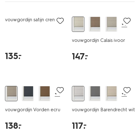
vouwgordijn satijn creme
+6
vouwgordijn Calais ivoor
135
.
–
147
.
–
+4
+2
vouwgordijn Vorden ecru
vouwgordijn Barendrecht wit
138
.
117
.
–
–