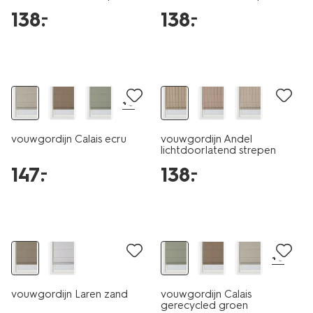
ecru-terra
ecru-zand
138
.
138
.
–
–
+6
vouwgordijn Calais ecru
vouwgordijn Andel
lichtdoorlatend strepen
ecru-cognac
147
.
138
.
–
–
+6
vouwgordijn Laren zand
vouwgordijn Calais
gerecycled groen