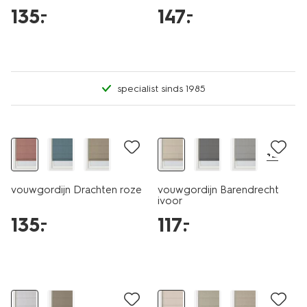
135
.
147
.
–
–
specialist sinds 1985
+2
vouwgordijn Drachten roze
vouwgordijn Barendrecht
ivoor
135
.
117
.
–
–