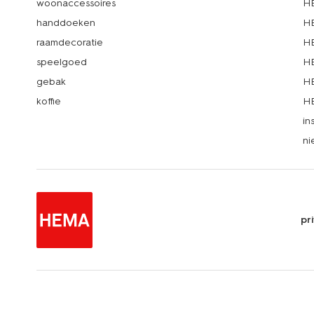
woonaccessoires
HE
handdoeken
HE
raamdecoratie
HE
speelgoed
HE
gebak
HE
koffie
HE
in
ni
pr