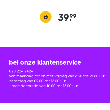
39
.
99
bel onze klantenservice
020 224 2424
van maandag tot en met vrijdag van 8.30 tot 21.00 uur
zaterdag van 09.00 tot 18.00 uur
* raamdecoratie van 10.00 tot 18.00 uur