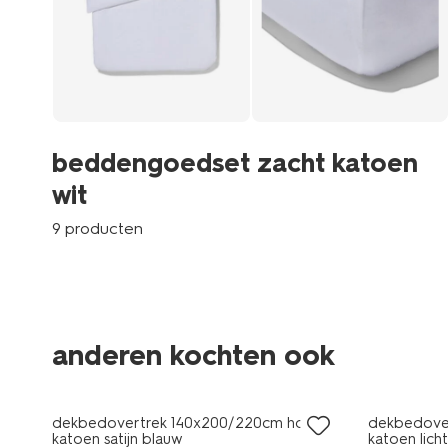
beddengoedset zacht katoen
wit
9 producten
anderen kochten ook
30% korting
met je HEMA pas
dekbedovertrek 140x200/220cm hotel
dekbedove
katoen satijn blauw
katoen lich