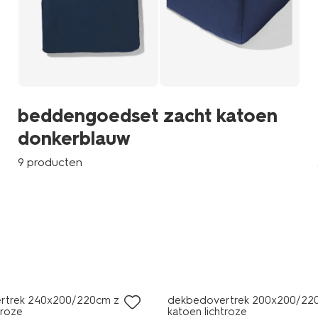
beddengoedset zacht katoen
donkerblauw
9 producten
rtrek 240x200/220cm zacht
dekbedovertrek 200x200/22
troze
katoen lichtroze