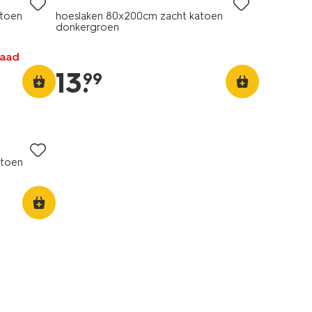
atoen
hoeslaken 80x200cm zacht katoen
donkergroen
raad
13
.
99
atoen