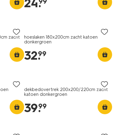
24
.
99
0cm zacht
hoeslaken 180x200cm zacht katoen
donkergroen
32
.
99
toen
dekbedovertrek 200x200/220cm zacht
katoen donkergroen
39
.
99