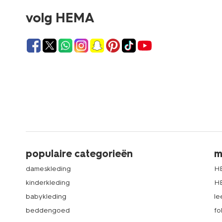
volg HEMA
populaire categorieën
m
dameskleding
H
kinderkleding
H
babykleding
le
beddengoed
fo