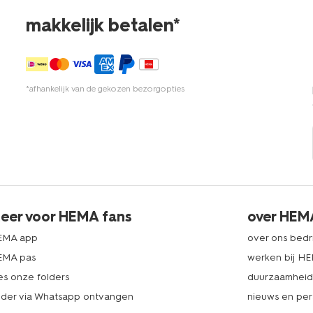
makkelijk betalen*
*afhankelijk van de gekozen bezorgopties
eer voor HEMA fans
over HEM
EMA app
over ons bedri
EMA pas
werken bij H
es onze folders
duurzaamhei
lder via Whatsapp ontvangen
nieuws en per