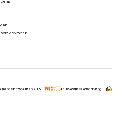
denis
e
rden
kaart opvragen
waarden
cookies
nix 18
thuiswinkel waarborg