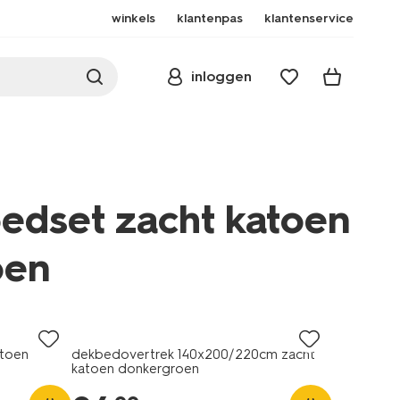
winkels
klantenpas
klantenservice
inloggen
dset zacht katoen
oen
ussensloop-
atoen
dekbedovertrek 140x200/220cm zacht
katoen donkergroen