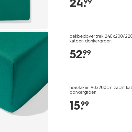
24
.
99
donkergroen-
5130025.html
dekbedovertrek 240x200/22
katoen donkergroen
52
.
99
hoeslaken 90x200cm zacht ka
donkergroen
15
.
99