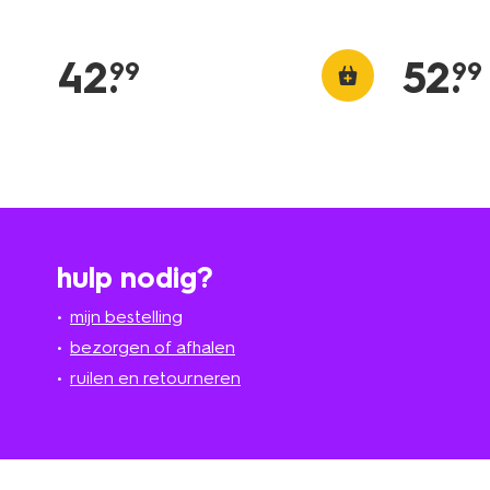
42
.
52
.
99
99
hulp nodig?
mijn bestelling
bezorgen of afhalen
ruilen en retourneren