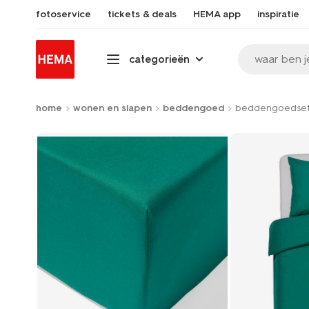
fotoservice
tickets & deals
HEMA app
inspiratie
waar ben j
categorieën
home
wonen en slapen
beddengoed
beddengoedset 
Product-
set
image