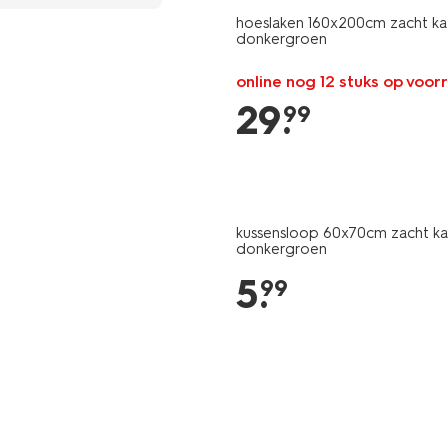
hoeslaken 160x200cm zacht k
donkergroen
online nog 12 stuks op voor
29
.
99
kussensloop 60x70cm zacht k
donkergroen
5
.
99