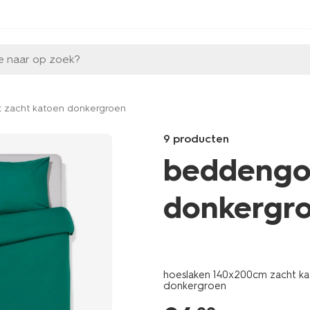
e naar op zoek?
zacht katoen donkergroen
9 producten
beddengoe
donkergr
Products
/wonen-
slapen/slapen/kussenslopen/k
hoeslaken 140x200cm zacht k
60x70cm-
donkergroen
zacht-
katoen-