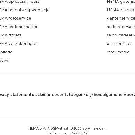
MA op social media
HEMA geschie
MA herontwerpwedstrijd
HEMA zakelijk
MA fotoservice
klantenservic
MA cadeaukaarten
actievoorwaa
MA tickets
saldo cadeau
MA verzekeringen
partnerships
spiratie
retail media
euws
ivacy statement
disclaimer
security
toegankelijkheid
algemene voor
HEMA B.V., NDSM-straat 10,1033 SB Amsterdam
KvK-nummer: 34215639