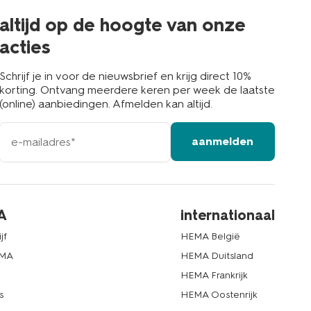
buurt
altijd op de hoogte van onze
acties
Schrijf je in voor de nieuwsbrief en krijg direct 10%
korting. Ontvang meerdere keren per week de laatste
(online) aanbiedingen. Afmelden kan altijd.
e-
aanmelden
mailadres
A
internationaal
jf
HEMA België
EMA
HEMA Duitsland
d
HEMA Frankrijk
s
HEMA Oostenrijk