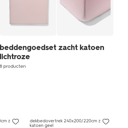
beddengoedset zacht katoen
lichtroze
8 producten
0cm zacht
dekbedovertrek 240x200/220cm zacht
katoen geel