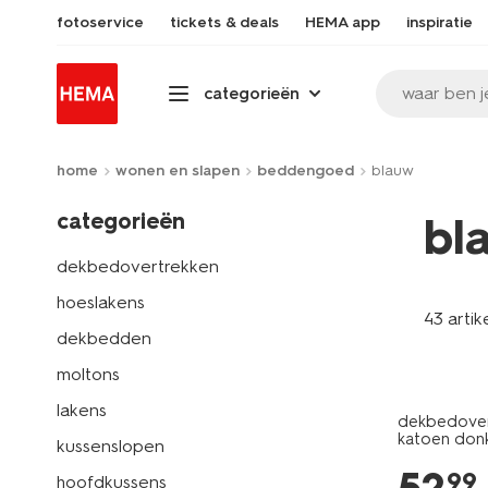
fotoservice
tickets & deals
HEMA app
inspiratie
waar ben j
categorieën
home
wonen en slapen
beddengoed
blauw
categorieën
bl
dekbedovertrekken
hoeslakens
43 artik
dekbedden
moltons
lakens
dekbedover
katoen don
kussenslopen
99
hoofdkussens