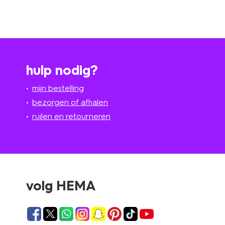
hulp nodig?
mijn bestelling
bezorgen of afhalen
ruilen en retourneren
volg HEMA