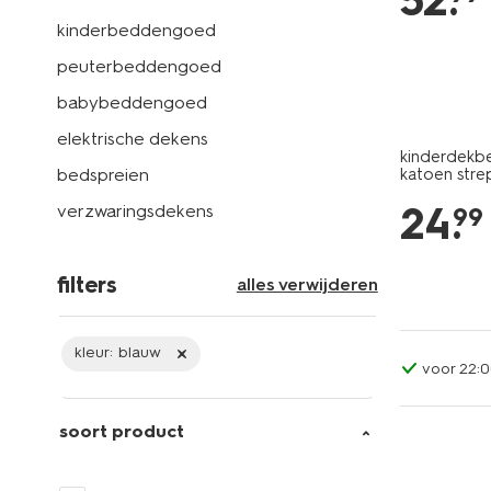
52
.
kinderbeddengoed
peuterbeddengoed
babybeddengoed
elektrische dekens
kinderdekb
bedspreien
katoen stre
24
.
verzwaringsdekens
99
filters
alles verwijderen
kleur:
blauw
voor 22:0
soort product