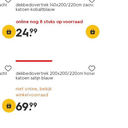
acht
dekbedovertrek 140x200/220cm zacht
katoen kobaltblauw
online nog 8 stuks op voorraad
24
.
99
30% korting
met je HEMA pas
acht
dekbedovertrek 200x200/220cm hotel
katoen satijn blauw
niet online, bekijk
winkelvoorraad
69
.
99