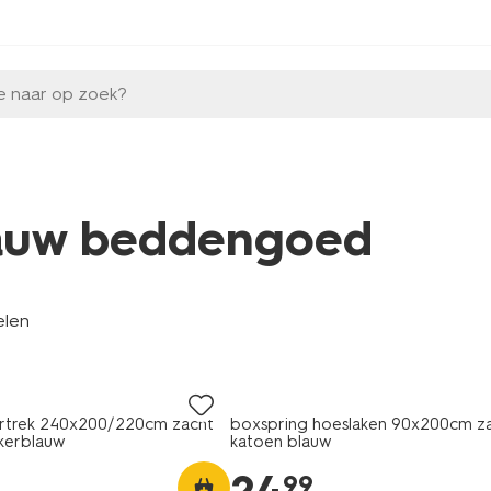
e naar op zoek?
auw beddengoed
elen
trek 240x200/220cm zacht
boxspring hoeslaken 90x200cm z
kerblauw
katoen blauw
99