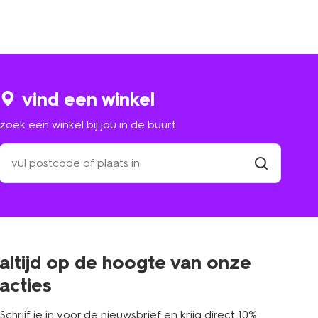
vind een winkel
zoek een winkel bij jou in de buurt
zoek
een
winkel
vind
winkel
bij
jou
in
de
buurt
altijd op de hoogte van onze
acties
Schrijf je in voor de nieuwsbrief en krijg direct 10%