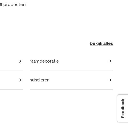
9 p
8 producten
bekijk alles
raamdecoratie
huisdieren
Feedback