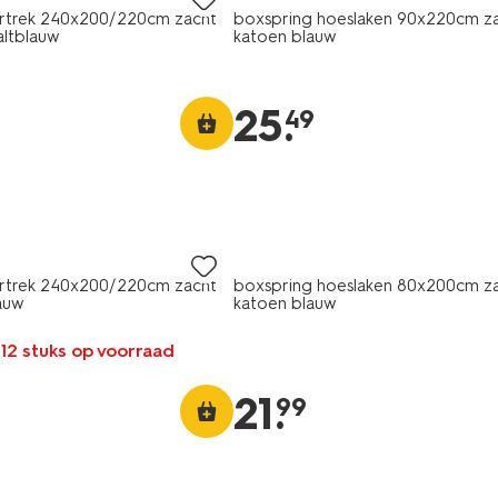
trek 240x200/220cm zacht
boxspring hoeslaken 90x220cm z
altblauw
katoen blauw
25
.
49
trek 240x200/220cm zacht
boxspring hoeslaken 80x200cm z
lauw
katoen blauw
 12 stuks op voorraad
21
.
99
ng