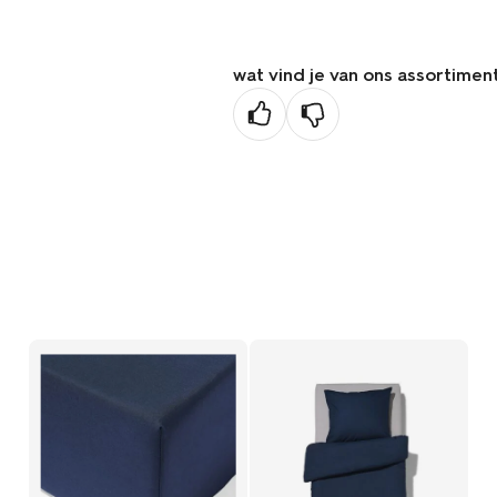
vorige
pagina
wat vind je van ons assortimen