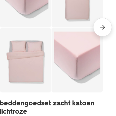
b
beddengoedset zacht katoen
d
lichtroze