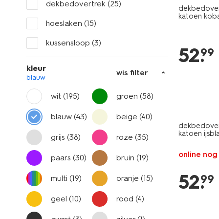
dekbedovertrek
(25)
dekbedover
katoen kob
hoeslaken
(15)
kussensloop
(3)
52
.
99
kleur
wis filter
blauw
wit
(195)
groen
(58)
blauw
(43)
beige
(40)
dekbedover
katoen ijsb
grijs
(38)
roze
(35)
online nog
paars
(30)
bruin
(19)
52
.
99
multi
(19)
oranje
(15)
geel
(10)
rood
(4)
30% korti