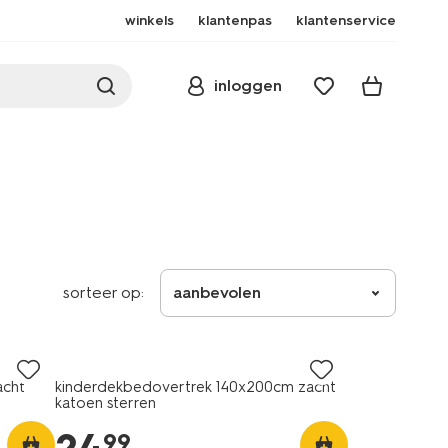
winkels
klantenpas
klantenservice
inloggen
sorteer op:
aanbevolen
acht
kinderdekbedovertrek 140x200cm zacht
katoen sterren
99