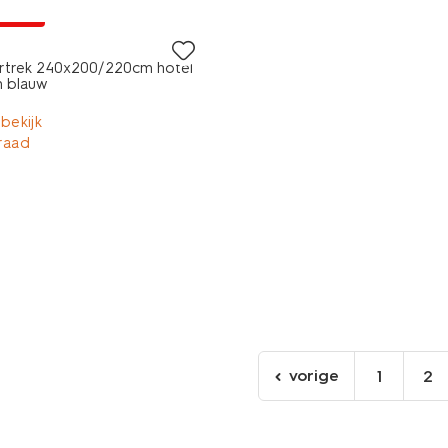
A pas
trek 240x200/220cm hotel
n blauw
 bekijk
raad
vorige
1
2
ga
naar
de