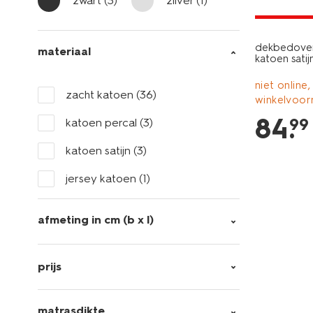
zwart
(3)
zilver
(1)
met je HEM
dekbedover
materiaal
katoen satij
niet online,
zacht katoen
(36)
winkelvoor
84
.
99
katoen percal
(3)
katoen satijn
(3)
jersey katoen
(1)
afmeting in cm (b x l)
prijs
matrasdikte