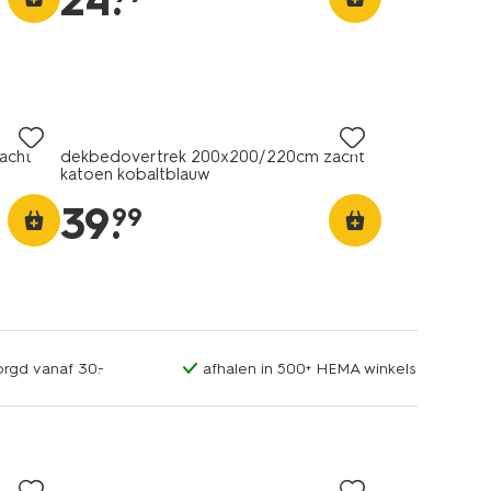
24
.
acht
dekbedovertrek 200x200/220cm zacht
katoen kobaltblauw
39
.
99
orgd vanaf 30.-
afhalen in 500+ HEMA winkels