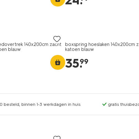
24
.
edovertrek 140x200cm zacht
boxspring hoeslaken 140x200cm z
pen blauw
katoen blauw
35
.
99
0 besteld, binnen 1-3 werkdagen in huis
gratis thuisbez