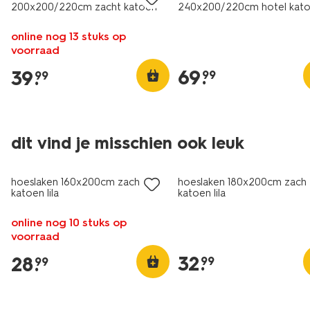
200x200/220cm zacht katoen
240x200/220cm hotel kat
lila
percal lila
online nog 13 stuks op
voorraad
69
.
39
.
99
99
dit vind je misschien ook leuk
hoeslaken 160x200cm zacht
hoeslaken 180x200cm zach
katoen lila
katoen lila
online nog 10 stuks op
voorraad
32
.
28
.
99
99