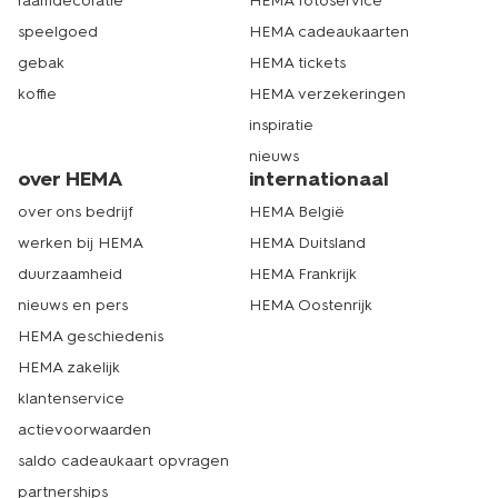
raamdecoratie
HEMA fotoservice
speelgoed
HEMA cadeaukaarten
gebak
HEMA tickets
koffie
HEMA verzekeringen
inspiratie
nieuws
over HEMA
internationaal
over ons bedrijf
HEMA België
werken bij HEMA
HEMA Duitsland
duurzaamheid
HEMA Frankrijk
nieuws en pers
HEMA Oostenrijk
HEMA geschiedenis
HEMA zakelijk
klantenservice
actievoorwaarden
saldo cadeaukaart opvragen
partnerships