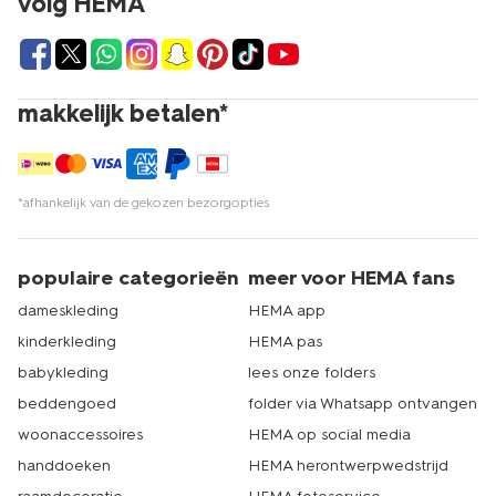
volg HEMA
makkelijk betalen*
*afhankelijk van de gekozen bezorgopties
populaire categorieën
meer voor HEMA fans
dameskleding
HEMA app
kinderkleding
HEMA pas
babykleding
lees onze folders
beddengoed
folder via Whatsapp ontvangen
woonaccessoires
HEMA op social media
handdoeken
HEMA herontwerpwedstrijd