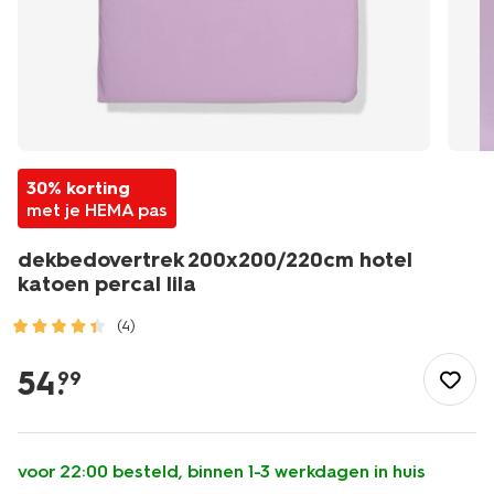
30% korting
met je HEMA pas
dekbedovertrek 200x200/220cm hotel
katoen percal lila
(4)
/wonen-
slapen/slapen/dekbedovertrek/dekbedovertrek-
54
.
99
200x200%2F220cm-
hotel-
katoen-
percal-
voor 22:00 besteld, binnen 1-3 werkdagen in huis
lila-