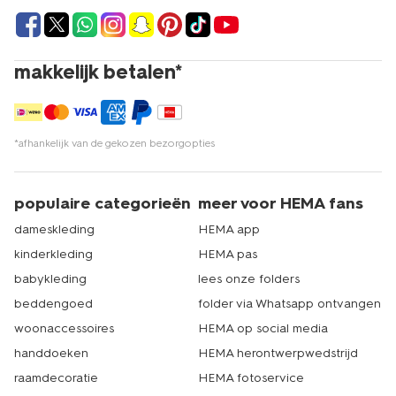
makkelijk betalen*
*afhankelijk van de gekozen bezorgopties
populaire categorieën
meer voor HEMA fans
dameskleding
HEMA app
kinderkleding
HEMA pas
babykleding
lees onze folders
beddengoed
folder via Whatsapp ontvangen
woonaccessoires
HEMA op social media
handdoeken
HEMA herontwerpwedstrijd
raamdecoratie
HEMA fotoservice