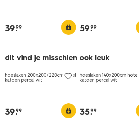
wit
structuur stip
39
.
59
.
99
99
30% korting
30% korting
dit vind je misschien ook leuk
met je HEMA pas
met je HEMA pas
hoeslaken 200x200/220cm hotel
hoeslaken 140x200cm hotel
katoen percal wit
katoen percal wit
39
.
35
.
99
99