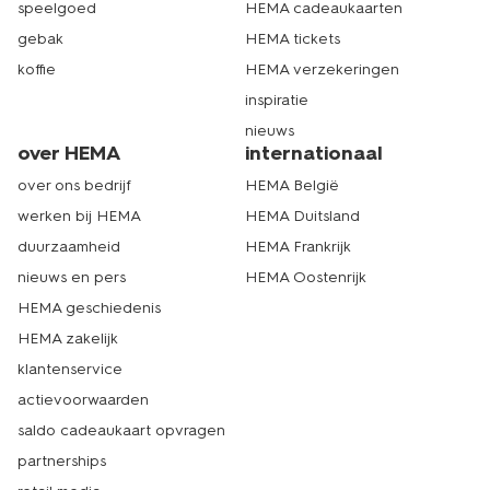
speelgoed
HEMA cadeaukaarten
gebak
HEMA tickets
koffie
HEMA verzekeringen
inspiratie
nieuws
over HEMA
internationaal
over ons bedrijf
HEMA België
werken bij HEMA
HEMA Duitsland
duurzaamheid
HEMA Frankrijk
nieuws en pers
HEMA Oostenrijk
HEMA geschiedenis
HEMA zakelijk
klantenservice
actievoorwaarden
saldo cadeaukaart opvragen
partnerships