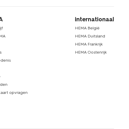
A
internationaal
jf
HEMA België
EMA
HEMA Duitsland
d
HEMA Frankrijk
s
HEMA Oostenrijk
denis
e
rden
kaart opvragen