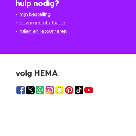
hulp nodig?
mijn bestelling
bezorgen of afhalen
ruilen en retourneren
volg HEMA