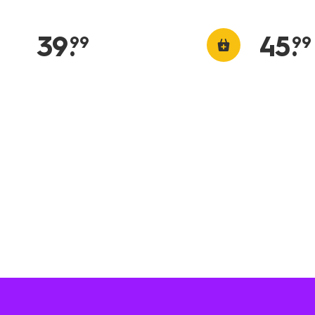
39
.
45
.
99
99