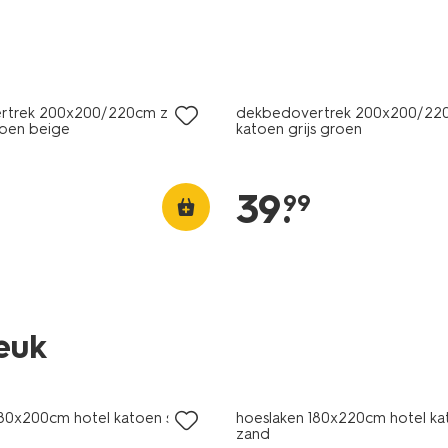
rtrek 200x200/220cm zacht
dekbedovertrek 200x200/22
epen beige
katoen grijs groen
39
.
99
leuk
ng
30% korting
MA pas
met je HEMA pas
80x200cm hotel katoen satijn
hoeslaken 180x220cm hotel kat
zand