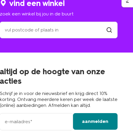
vind een winkel
zoek een winkel bij jou in de buurt
zoek
een
winkel
vind
winkel
bij
jou
in
de
buurt
altijd op de hoogte van onze
acties
Schrijf je in voor de nieuwsbrief en krijg direct 10%
korting. Ontvang meerdere keren per week de laatste
(online) aanbiedingen. Afmelden kan altijd.
e-
aanmelden
mailadres