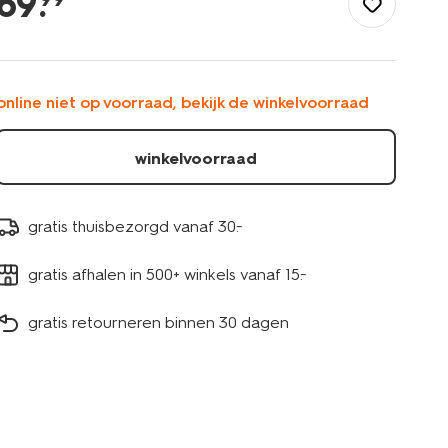
69
.
200x200%2F220cm-
hotel-
katoen-
satijn-
taupe-
online niet op voorraad, bekijk de winkelvoorraad
5790153.html
winkelvoorraad
gratis thuisbezorgd vanaf 30.-
gratis afhalen in 500+ winkels vanaf 15.-
gratis retourneren binnen 30 dagen