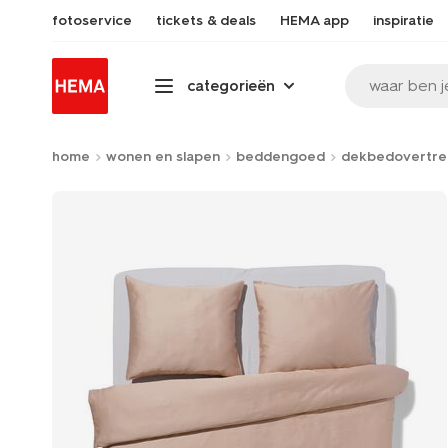
fotoservice
tickets & deals
HEMA app
inspiratie
waar ben j
categorieën
home
wonen en slapen
beddengoed
dekbedovertre