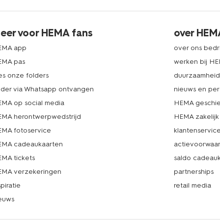
eer voor HEMA fans
over HEM
EMA app
over ons bedri
EMA pas
werken bij H
es onze folders
duurzaamhei
lder via Whatsapp ontvangen
nieuws en per
MA op social media
HEMA geschie
MA herontwerpwedstrijd
HEMA zakelijk
MA fotoservice
klantenservic
MA cadeaukaarten
actievoorwaa
MA tickets
saldo cadeau
MA verzekeringen
partnerships
spiratie
retail media
euws