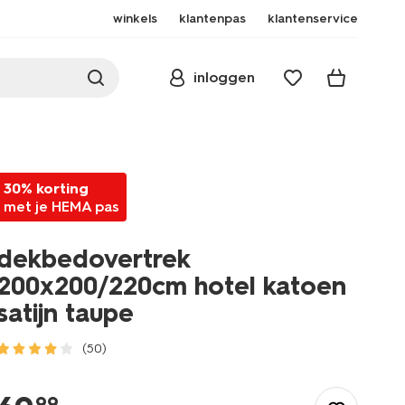
winkels
klantenpas
klantenservice
inloggen
30% korting
met je HEMA pas
dekbedovertrek
200x200/220cm hotel katoen
satijn taupe
(50)
/wonen-
slapen/slapen/dekbedovertrek/dekbedovertrek-
99