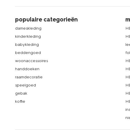
populaire categorieën
m
dameskleding
H
kinderkleding
H
babykleding
le
beddengoed
fo
woonaccessoires
HE
handdoeken
HE
raamdecoratie
HE
speelgoed
HE
gebak
HE
koffie
HE
in
ni