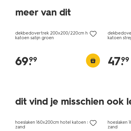
meer van dit
30% korting
met je HEMA pas
dekbedovertrek 200x200/220cm hotel
dekbedove
katoen satijn groen
katoen str
69
.
47
.
99
99
dit vind je misschien ook 
30% korting
30% korti
met je HEMA pas
met je HE
hoeslaken 160x200cm hotel katoen satijn
hoeslaken 1
zand
zand