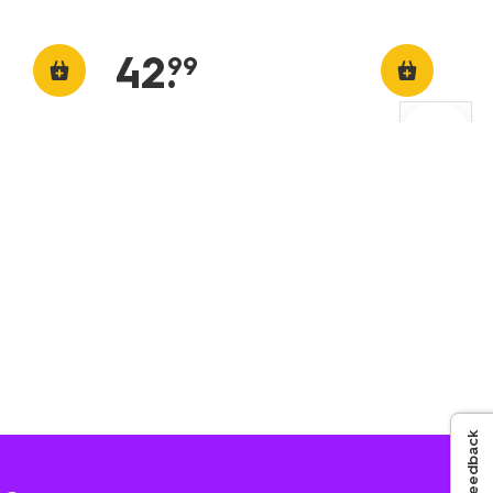
42
.
99
Feedback