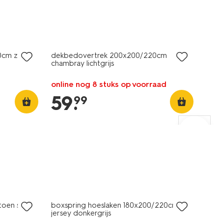
0cm zacht
dekbedovertrek 200x200/220cm
chambray lichtgrijs
online nog 8 stuks op voorraad
59
.
99
oen satijn
boxspring hoeslaken 180x200/220cm
jersey donkergrijs