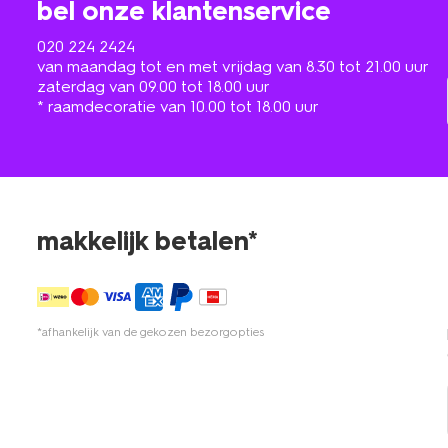
bel onze klantenservice
020 224 2424
van maandag tot en met vrijdag van 8.30 tot 21.00 uur
zaterdag van 09.00 tot 18.00 uur
* raamdecoratie van 10.00 tot 18.00 uur
makkelijk betalen*
*afhankelijk van de gekozen bezorgopties