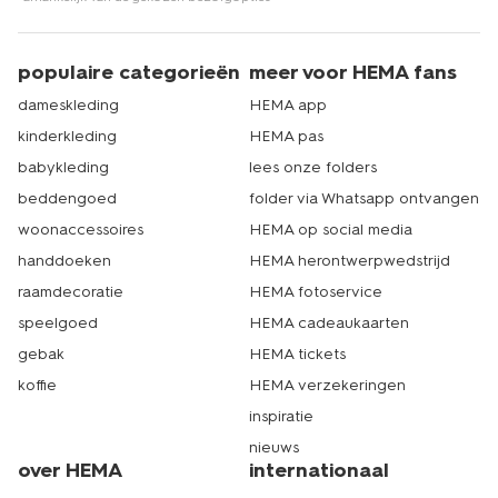
populaire categorieën
meer voor HEMA fans
dameskleding
HEMA app
kinderkleding
HEMA pas
babykleding
lees onze folders
beddengoed
folder via Whatsapp ontvangen
woonaccessoires
HEMA op social media
handdoeken
HEMA herontwerpwedstrijd
raamdecoratie
HEMA fotoservice
speelgoed
HEMA cadeaukaarten
gebak
HEMA tickets
koffie
HEMA verzekeringen
inspiratie
nieuws
over HEMA
internationaal