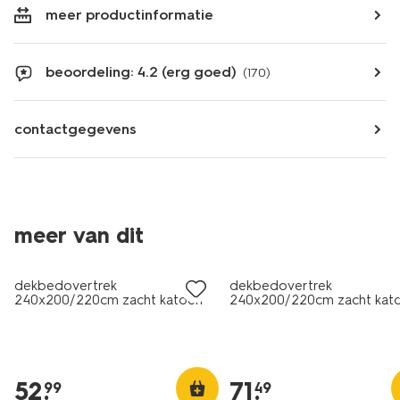
meer productinformatie
beoordeling: 4.2 (erg goed)
(170)
contactgegevens
meer van dit
dekbedovertrek
dekbedovertrek
240x200/220cm zacht katoen
240x200/220cm zacht kat
wit
structuur stip
52
.
71
.
99
49