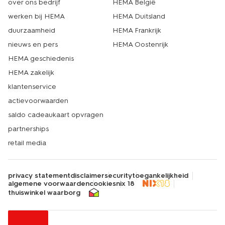
over ons bedrijf
HEMA België
werken bij HEMA
HEMA Duitsland
duurzaamheid
HEMA Frankrijk
nieuws en pers
HEMA Oostenrijk
HEMA geschiedenis
HEMA zakelijk
klantenservice
actievoorwaarden
saldo cadeaukaart opvragen
partnerships
retail media
privacy statement
disclaimer
security
toegankelijkheid
algemene voorwaarden
cookies
nix 18
thuiswinkel waarborg