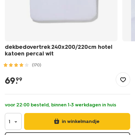
dekbedovertrek 240x200/220cm hotel
katoen percal wit
(170)
/wonen-
slapen/slapen/dekbedovertrek/dekbedovertrek-
69
.
99
240x200%2F220cm-
hotel-
katoen-
percal-
voor 22:00 besteld, binnen 1-3 werkdagen in huis
wit-
5790217.html
in winkelmandje
1