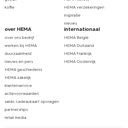
koffie
HEMA verzekeringen
inspiratie
nieuws
over HEMA
internationaal
over ons bedrijf
HEMA België
werken bij HEMA
HEMA Duitsland
duurzaamheid
HEMA Frankrijk
nieuws en pers
HEMA Oostenrijk
HEMA geschiedenis
HEMA zakelijk
klantenservice
actievoorwaarden
saldo cadeaukaart opvragen
partnerships
retail media