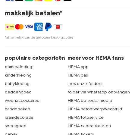
makkelijk betalen*
*afhankelijk van de gekozen bezorgopties
populaire categorieën
meer voor HEMA fans
dameskleding
HEMA app
kinderkleding
HEMA pas
babykleding
lees onze folders
beddengoed
folder via Whatsapp ontvangen
woonaccessoires
HEMA op social media
handdoeken
HEMA herontwerpwedstrijd
raamdecoratie
HEMA fotoservice
speelgoed
HEMA cadeaukaarten
gebak
HEMA tickets