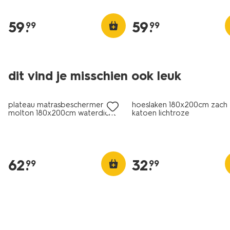
59
.
59
.
99
99
dit vind je misschien ook leuk
plateau matrasbeschermer
hoeslaken 180x200cm zach
molton 180x200cm waterdicht
katoen lichtroze
62
.
32
.
99
99