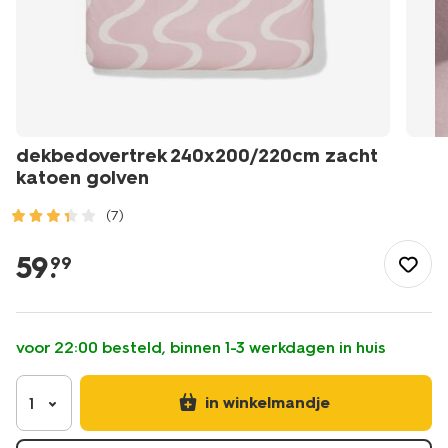
dekbedovertrek 240x200/220cm zacht
katoen golven
(7)
/wonen-
slapen/slapen/dekbedovertrek/dekbedovertrek-
59
.
99
240x200%2F220cm-
zacht-
katoen-
golven-
voor 22:00 besteld, binnen 1-3 werkdagen in huis
5700245.html
in winkelmandje
1