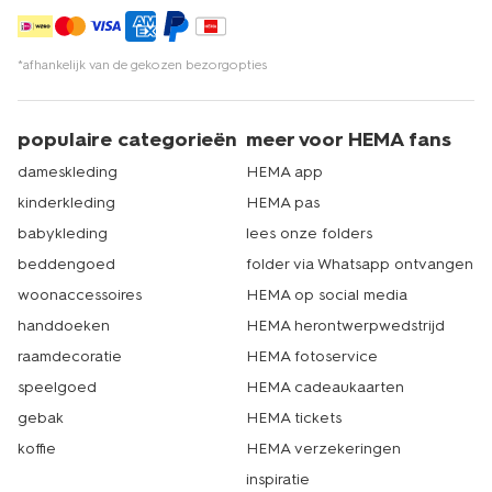
*afhankelijk van de gekozen bezorgopties
populaire categorieën
meer voor HEMA fans
dameskleding
HEMA app
kinderkleding
HEMA pas
babykleding
lees onze folders
beddengoed
folder via Whatsapp ontvangen
woonaccessoires
HEMA op social media
handdoeken
HEMA herontwerpwedstrijd
raamdecoratie
HEMA fotoservice
speelgoed
HEMA cadeaukaarten
gebak
HEMA tickets
koffie
HEMA verzekeringen
inspiratie