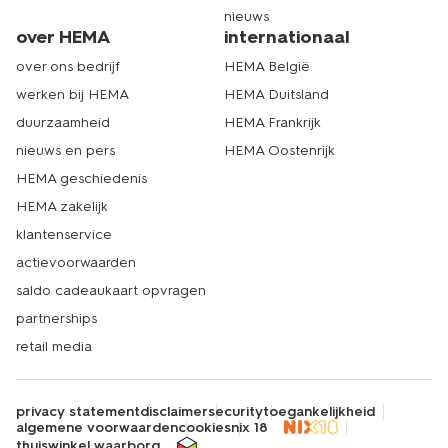
nieuws
over HEMA
internationaal
over ons bedrijf
HEMA België
werken bij HEMA
HEMA Duitsland
duurzaamheid
HEMA Frankrijk
nieuws en pers
HEMA Oostenrijk
HEMA geschiedenis
HEMA zakelijk
klantenservice
actievoorwaarden
saldo cadeaukaart opvragen
partnerships
retail media
privacy statement
disclaimer
security
toegankelijkheid
algemene voorwaarden
cookies
nix 18
thuiswinkel waarborg