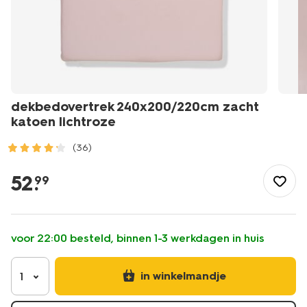
dekbedovertrek 240x200/220cm zacht
katoen lichtroze
(36)
/wonen-
slapen/slapen/dekbedovertrek/dekbedovertrek-
52
.
99
240x200%2F220cm-
zacht-
katoen-
lichtroze-
voor 22:00 besteld, binnen 1-3 werkdagen in huis
5750175.html
in winkelmandje
1