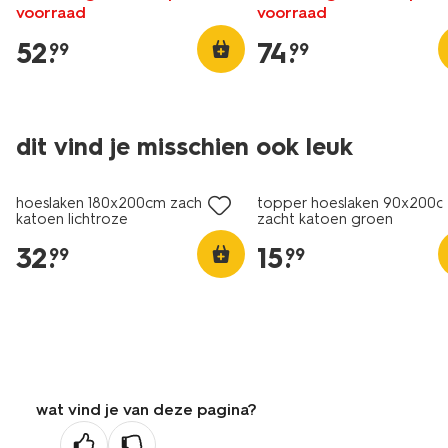
voorraad
voorraad
52
.
74
.
99
99
dit vind je misschien ook leuk
hoeslaken 180x200cm zacht
topper hoeslaken 90x200
katoen lichtroze
zacht katoen groen
32
.
15
.
99
99
wat vind je van deze pagina?