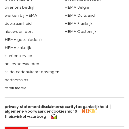
over ons bedrijf
HEMA België
werken bij HEMA
HEMA Duitsland
duurzaamheid
HEMA Frankrijk
nieuws en pers
HEMA Oostenrijk
HEMA geschiedenis
HEMA zakelijk
klantenservice
actievoorwaarden
saldo cadeaukaart opvragen
partnerships
retail media
privacy statement
disclaimer
security
toegankelijkheid
algemene voorwaarden
cookies
nix 18
thuiswinkel waarborg