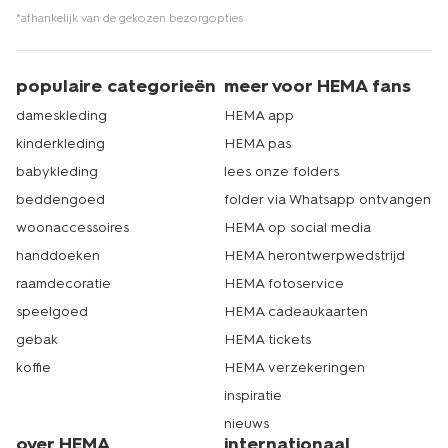
*afhankelijk van de gekozen bezorgopties
populaire categorieën
meer voor HEMA fans
dameskleding
HEMA app
kinderkleding
HEMA pas
babykleding
lees onze folders
beddengoed
folder via Whatsapp ontvangen
woonaccessoires
HEMA op social media
handdoeken
HEMA herontwerpwedstrijd
raamdecoratie
HEMA fotoservice
speelgoed
HEMA cadeaukaarten
gebak
HEMA tickets
koffie
HEMA verzekeringen
inspiratie
nieuws
over HEMA
internationaal