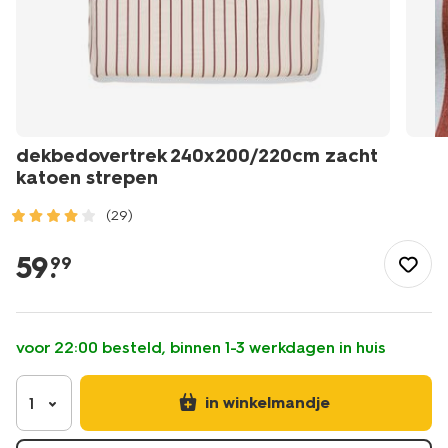
dekbedovertrek 240x200/220cm zacht
katoen strepen
(29)
/wonen-
slapen/slapen/dekbedovertrek/dekbedovertrek-
59
.
99
240x200%2F220cm-
zacht-
katoen-
strepen-
voor 22:00 besteld, binnen 1-3 werkdagen in huis
5700230.html
in winkelmandje
1