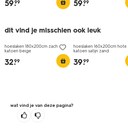
59
.
59
.
99
99
30% korting
dit vind je misschien ook leuk
met je HEMA pas
hoeslaken 180x200cm zacht
hoeslaken 160x200cm hotel
katoen beige
katoen satijn zand
32
.
39
.
99
99
wat vind je van deze pagina?