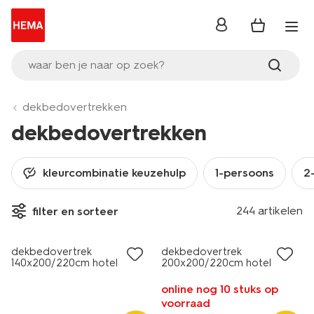
inloggen
waar ben je naar op zoek?
dekbedovertrekken
dekbedovertrekken
kleurcombinatie keuzehulp
1-persoons
2
30% korting
30% korting
244 artikelen
filter en sorteer
met je HEMA pas
met je HEMA pas
dekbedovertrek
dekbedovertrek
140x200/220cm hotel
200x200/220cm hotel
katoen percal lila
katoen satijn groen
online nog 10 stuks op
voorraad