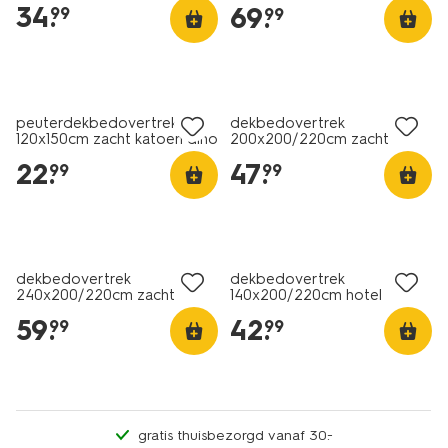
34
.
69
.
99
99
peuterdekbedovertrek
dekbedovertrek
120x150cm zacht katoen dino
200x200/220cm zacht
katoen stippen gekleurd
22
.
47
.
99
99
30% korting
met je HEMA pas
dekbedovertrek
dekbedovertrek
240x200/220cm zacht
140x200/220cm hotel
katoen kleurverloop groen-
katoen satijn zwart
59
.
42
.
99
99
blauw
gratis thuisbezorgd vanaf 30.-