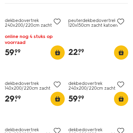
dekbedovertrek
peuterdekbedovertrek
240x200/220cm zacht
120x150cm zacht katoen
katoen olijftakken groen
regenbogen
online nog 4 stuks op
voorraad
22
.
59
.
99
99
dekbedovertrek
dekbedovertrek
140x200/220cm zacht
240x200/220cm zacht
katoen strepen
katoen stippen beige
29
.
59
.
99
99
dekbedovertrek
dekbedovertrek