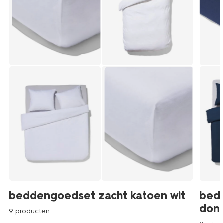
beddengoedset zacht katoen wit
bed
don
9 producten