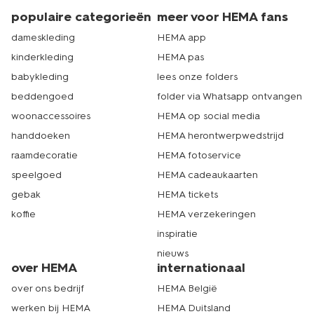
populaire categorieën
meer voor HEMA fans
dameskleding
HEMA app
kinderkleding
HEMA pas
babykleding
lees onze folders
beddengoed
folder via Whatsapp ontvangen
woonaccessoires
HEMA op social media
handdoeken
HEMA herontwerpwedstrijd
raamdecoratie
HEMA fotoservice
speelgoed
HEMA cadeaukaarten
gebak
HEMA tickets
koffie
HEMA verzekeringen
inspiratie
nieuws
over HEMA
internationaal
over ons bedrijf
HEMA België
werken bij HEMA
HEMA Duitsland