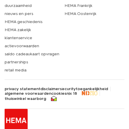
duurzaamheid
HEMA Frankrijk
nieuws en pers
HEMA Oostenrijk
HEMA geschiedenis
HEMA zakelijk
klantenservice
actievoorwaarden
saldo cadeaukaart opvragen
partnerships
retail media
privacy statement
disclaimer
security
toegankelijkheid
algemene voorwaarden
cookies
nix 18
thuiswinkel waarborg