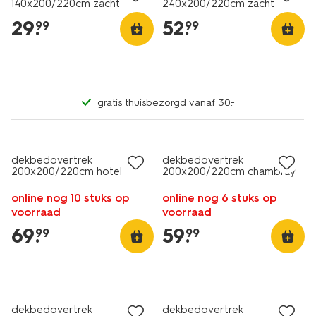
140x200/220cm zacht
240x200/220cm zacht
katoen kleurverloop groen-
katoen taupe
29
.
52
.
99
99
blauw
gratis thuisbezorgd vanaf 30.-
30% korting
met je HEMA pas
dekbedovertrek
dekbedovertrek
200x200/220cm hotel
200x200/220cm chambray
katoen satijn blauw
lichtgrijs
online nog 10 stuks op
online nog 6 stuks op
voorraad
voorraad
69
.
59
.
99
99
dekbedovertrek
dekbedovertrek