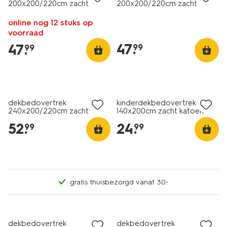
200x200/220cm zacht
200x200/220cm zacht
katoen schelpen blauw
katoen bloemen
online nog 12 stuks op
voorraad
47
.
47
.
99
99
dekbedovertrek
kinderdekbedovertrek
240x200/220cm zacht
140x200cm zacht katoen
katoen kobaltblauw
planeten
52
.
24
.
99
99
gratis thuisbezorgd vanaf 30.-
dekbedovertrek
dekbedovertrek