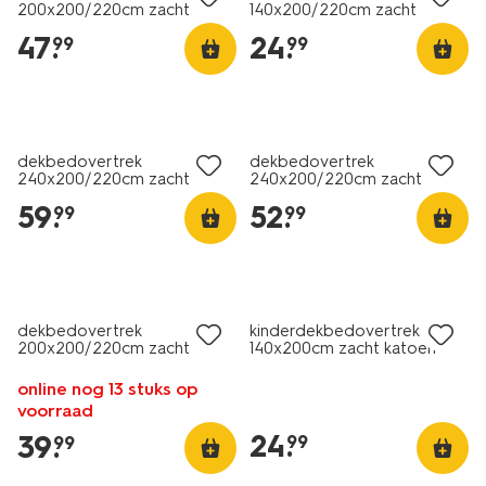
200x200/220cm zacht
140x200/220cm zacht
katoen stippen roze
katoen geel
47
.
24
.
99
99
dekbedovertrek
dekbedovertrek
240x200/220cm zacht
240x200/220cm zacht
katoen strepen bruin
katoen lila
59
.
52
.
99
99
dekbedovertrek
kinderdekbedovertrek
200x200/220cm zacht
140x200cm zacht katoen
katoen geel
hartjes
online nog 13 stuks op
voorraad
24
.
39
.
99
99