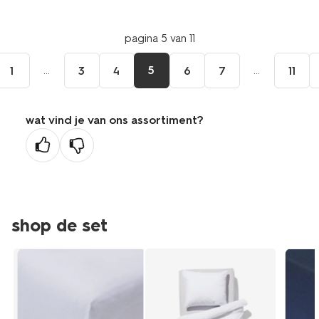
pagina 5 van 11
...
5
...
1
3
4
6
7
11
wat vind je van ons assortiment?
shop de set