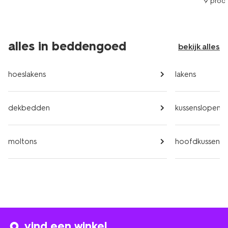
9 prod
alles in beddengoed
bekijk alles
hoeslakens
lakens
dekbedden
kussenslopen
moltons
hoofdkussens
vind een winkel