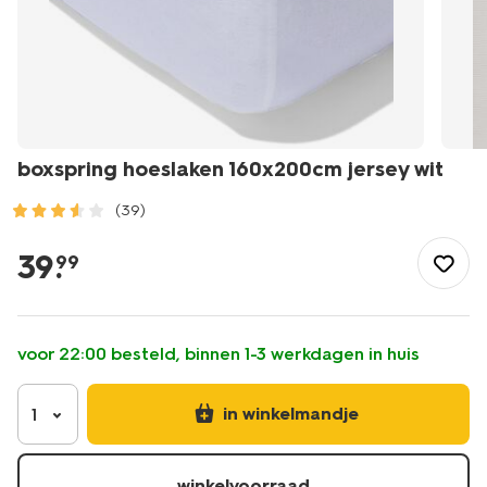
boxspring hoeslaken 160x200cm jersey wit
(39)
/wonen-
slapen/slapen/hoeslaken/boxspring-
39
.
99
hoeslaken-
160x200cm-
jersey-
wit-
voor 22:00 besteld, binnen 1-3 werkdagen in huis
5180058.html
in winkelmandje
1
winkelvoorraad