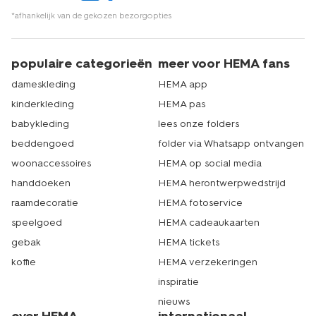
*afhankelijk van de gekozen bezorgopties
populaire categorieën
meer voor HEMA fans
dameskleding
HEMA app
kinderkleding
HEMA pas
babykleding
lees onze folders
beddengoed
folder via Whatsapp ontvangen
woonaccessoires
HEMA op social media
handdoeken
HEMA herontwerpwedstrijd
raamdecoratie
HEMA fotoservice
speelgoed
HEMA cadeaukaarten
gebak
HEMA tickets
koffie
HEMA verzekeringen
inspiratie
nieuws