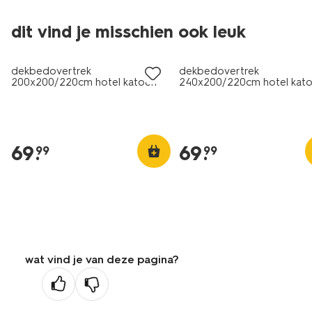
30% korting
30% korting
dit vind je misschien ook leuk
met je HEMA pas
met je HEMA pas
dekbedovertrek
dekbedovertrek
200x200/220cm hotel katoen
240x200/220cm hotel kat
satijn bruin
percal donkerblauw
69
.
69
.
99
99
wat vind je van deze pagina?