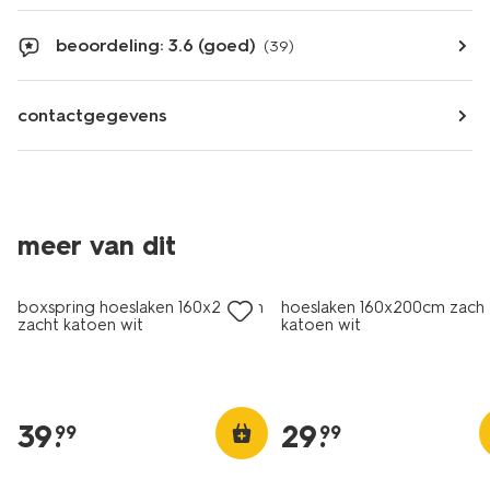
beoordeling: 3.6 (goed)
(39)
contactgegevens
meer van dit
boxspring hoeslaken 160x200cm
hoeslaken 160x200cm zach
zacht katoen wit
katoen wit
39
.
29
.
99
99