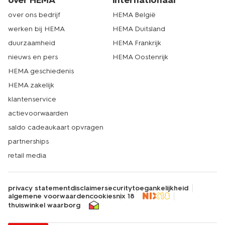
over HEMA
internationaal
over ons bedrijf
HEMA België
werken bij HEMA
HEMA Duitsland
duurzaamheid
HEMA Frankrijk
nieuws en pers
HEMA Oostenrijk
HEMA geschiedenis
HEMA zakelijk
klantenservice
actievoorwaarden
saldo cadeaukaart opvragen
partnerships
retail media
privacy statement
disclaimer
security
toegankelijkheid
algemene voorwaarden
cookies
nix 18
thuiswinkel waarborg