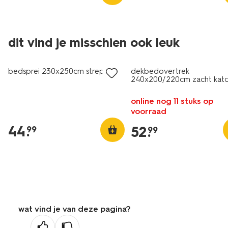
dit vind je misschien ook leuk
bedsprei 230x250cm strepen
dekbedovertrek
240x200/220cm zacht kat
groen
online nog 11 stuks op
voorraad
44
.
52
.
99
99
wat vind je van deze pagina?