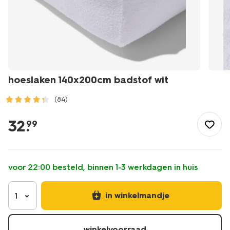
hoeslaken 140x200cm badstof wit
(84)
/wonen-
slapen/slapen/hoeslaken/hoeslaken-
32
.
99
140x200cm-
badstof-
wit-
-5190064.html
voor 22:00 besteld, binnen 1-3 werkdagen in huis
in winkelmandje
1
winkelvoorraad