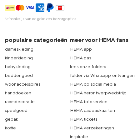
*afhankelijk van de gekozen bezorgopties
populaire categorieën
meer voor HEMA fans
dameskleding
HEMA app
kinderkleding
HEMA pas
babykleding
lees onze folders
beddengoed
folder via Whatsapp ontvangen
woonaccessoires
HEMA op social media
handdoeken
HEMA herontwerpwedstrijd
raamdecoratie
HEMA fotoservice
speelgoed
HEMA cadeaukaarten
gebak
HEMA tickets
koffie
HEMA verzekeringen
inspiratie