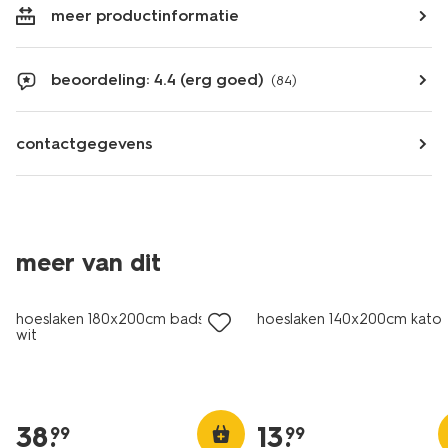
meer productinformatie
beoordeling: 4.4 (erg goed)
(84)
contactgegevens
meer van dit
hoeslaken 180x200cm badstof
hoeslaken 140x200cm katoe
wit
38
.
13
.
99
99