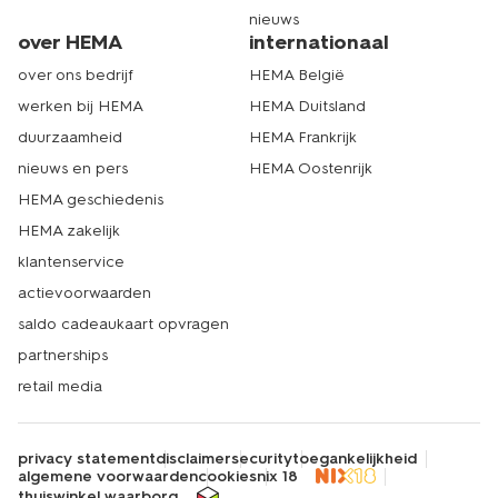
nieuws
over HEMA
internationaal
over ons bedrijf
HEMA België
werken bij HEMA
HEMA Duitsland
duurzaamheid
HEMA Frankrijk
nieuws en pers
HEMA Oostenrijk
HEMA geschiedenis
HEMA zakelijk
klantenservice
actievoorwaarden
saldo cadeaukaart opvragen
partnerships
retail media
privacy statement
disclaimer
security
toegankelijkheid
algemene voorwaarden
cookies
nix 18
thuiswinkel waarborg