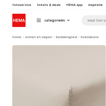
fotoservice
tickets & deals
HEMA app
inspiratie
waar ben j
categorieën
home
wonen en slapen
beddengoed
hoeslakens