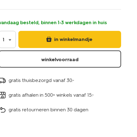
katoen-
satijn-
zand-
vandaag besteld, binnen 1-3 werkdagen in huis
5190102.html
in winkelmandje
1
winkelvoorraad
gratis thuisbezorgd vanaf 30.-
gratis afhalen in 500+ winkels vanaf 15.-
gratis retourneren binnen 30 dagen