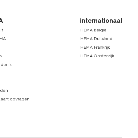
A
internationaal
jf
HEMA België
EMA
HEMA Duitsland
d
HEMA Frankrijk
s
HEMA Oostenrijk
denis
e
rden
kaart opvragen