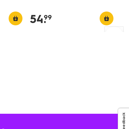
54
.
99
Feedback