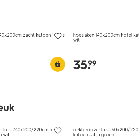
30% korting
met je HEMA pas
140x200cm zacht katoen beige
hoeslaken 140x200cm hotel kat
wit
35
.
99
leuk
ng
30% korting
MA pas
met je HEMA pas
rtrek 240x200/220cm hotel
dekbedovertrek 140x200/220
n wit
katoen satijn groen