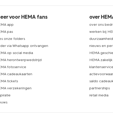
eer voor HEMA fans
over HEM
EMA app
over ons bedri
EMA pas
werken bij H
es onze folders
duurzaamhei
lder via Whatsapp ontvangen
nieuws en per
MA op social media
HEMA geschie
MA herontwerpwedstrijd
HEMA zakelijk
MA fotoservice
klantenservic
MA cadeaukaarten
actievoorwaa
MA tickets
saldo cadeau
MA verzekeringen
partnerships
spiratie
retail media
euws