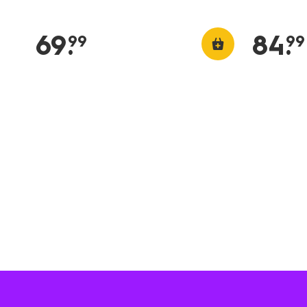
69
.
84
.
99
99