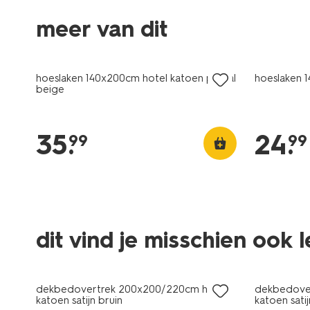
meer van dit
30% korting
met je HEMA pas
hoeslaken 140x200cm hotel katoen percal
hoeslaken 
beige
35
.
24
.
99
99
dit vind je misschien ook 
30% korting
30% korti
met je HEMA pas
met je HE
dekbedovertrek 200x200/220cm hotel
dekbedove
katoen satijn bruin
katoen satij