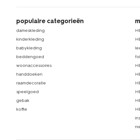
populaire categorieën
m
dameskleding
H
kinderkleding
H
babykleding
le
beddengoed
fo
woonaccessoires
HE
handdoeken
HE
raamdecoratie
HE
speelgoed
HE
gebak
HE
koffie
HE
in
ni