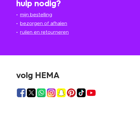
hulp nodig?
mijn bestelling
bezorgen of afhalen
ruilen en retourneren
volg HEMA