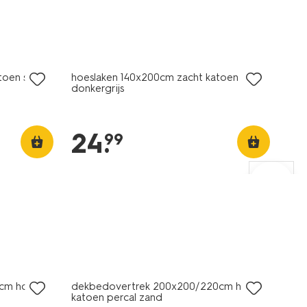
oen satijn
hoeslaken 140x200cm zacht katoen
donkergrijs
24
.
99
30% korting
met je HEMA pas
cm hotel
dekbedovertrek 200x200/220cm hotel
katoen percal zand