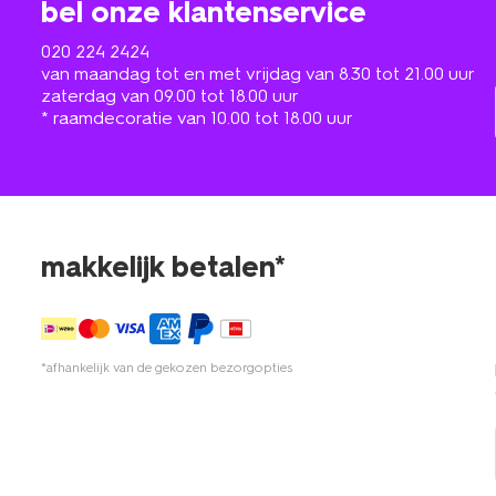
bel onze klantenservice
020 224 2424
van maandag tot en met vrijdag van 8.30 tot 21.00 uur
zaterdag van 09.00 tot 18.00 uur
* raamdecoratie van 10.00 tot 18.00 uur
makkelijk betalen*
*afhankelijk van de gekozen bezorgopties