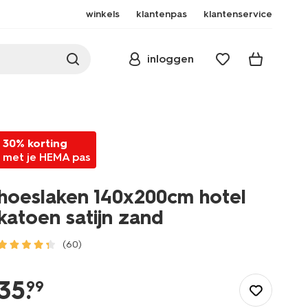
winkels
klantenpas
klantenservice
inloggen
30% korting
met je HEMA pas
hoeslaken 140x200cm hotel
katoen satijn zand
(60)
/wonen-
slapen/slapen/hoeslaken/hoeslaken-
35
.
99
140x200cm-
hotel-