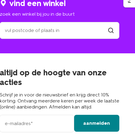
vind een winkel
zoek een winkel bij jou in de buurt
zoek
een
winkel
vind
winkel
bij
jou
in
de
buurt
altijd op de hoogte van onze
acties
Schrijf je in voor de nieuwsbrief en krijg direct 10%
korting. Ontvang meerdere keren per week de laatste
(online) aanbiedingen. Afmelden kan altijd.
e-
aanmelden
mailadres