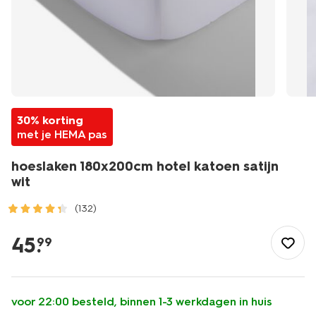
30% korting
met je HEMA pas
hoeslaken 180x200cm hotel katoen satijn
wit
(132)
/wonen-
slapen/slapen/hoeslaken/hoeslaken-
45
.
99
180x200cm-
hotel-
katoen-
satijn-
voor 22:00 besteld, binnen 1-3 werkdagen in huis
wit-