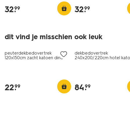
32
.
32
.
99
99
30% korting
dit vind je misschien ook leuk
met je HEMA pas
peuterdekbedovertrek
dekbedovertrek
120x150cm zacht katoen dino
240x200/220cm hotel kat
groen
satijn wit
22
.
84
.
99
99