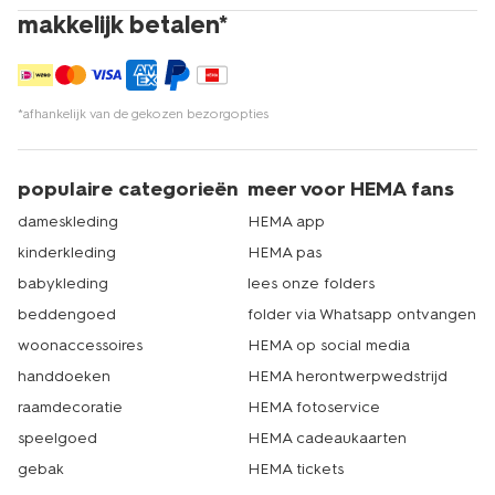
makkelijk betalen*
*afhankelijk van de gekozen bezorgopties
populaire categorieën
meer voor HEMA fans
dameskleding
HEMA app
kinderkleding
HEMA pas
babykleding
lees onze folders
beddengoed
folder via Whatsapp ontvangen
woonaccessoires
HEMA op social media
handdoeken
HEMA herontwerpwedstrijd
raamdecoratie
HEMA fotoservice
speelgoed
HEMA cadeaukaarten
gebak
HEMA tickets