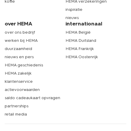
koffie
HEMA verzekeringen
inspiratie
nieuws
over HEMA
internationaal
over ons bedrijf
HEMA België
werken bij HEMA
HEMA Duitsland
duurzaamheid
HEMA Frankrijk
nieuws en pers
HEMA Oostenrijk
HEMA geschiedenis
HEMA zakelijk
klantenservice
actievoorwaarden
saldo cadeaukaart opvragen
partnerships
retail media