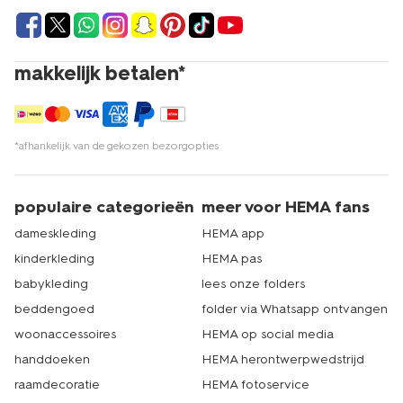
makkelijk betalen*
*afhankelijk van de gekozen bezorgopties
populaire categorieën
meer voor HEMA fans
dameskleding
HEMA app
kinderkleding
HEMA pas
babykleding
lees onze folders
beddengoed
folder via Whatsapp ontvangen
woonaccessoires
HEMA op social media
handdoeken
HEMA herontwerpwedstrijd
raamdecoratie
HEMA fotoservice