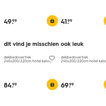
49
.
41
.
99
99
30% korting
30% korting
dit vind je misschien ook leuk
met je HEMA pas
met je HEMA pas
dekbedovertrek
dekbedovertrek
240x200/220cm hotel katoen
240x200/220cm hotel kat
satijn taupe
percal wit
84
.
69
.
99
99