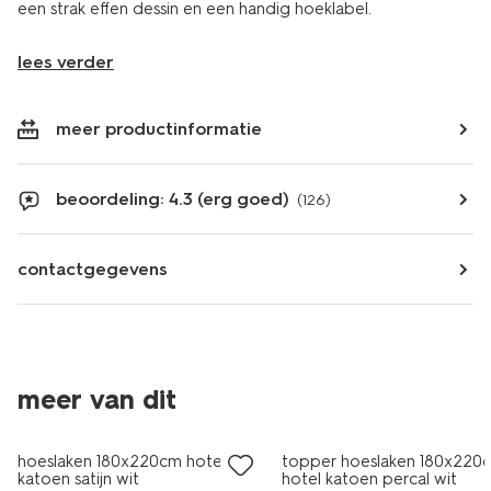
een strak effen dessin en een handig hoeklabel.
lees verder
meer productinformatie
beoordeling: 4.3 (erg goed)
(126)
contactgegevens
30% korting
30% korting
meer van dit
met je HEMA pas
met je HEMA pas
hoeslaken 180x220cm hotel
topper hoeslaken 180x220
katoen satijn wit
hotel katoen percal wit