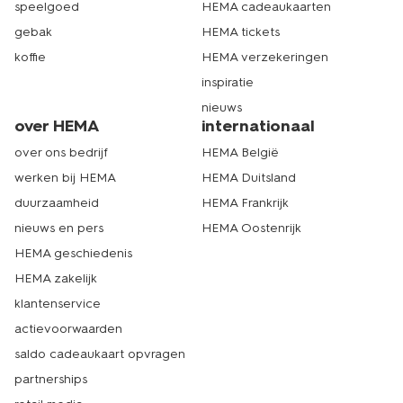
speelgoed
HEMA cadeaukaarten
gebak
HEMA tickets
koffie
HEMA verzekeringen
inspiratie
nieuws
over HEMA
internationaal
over ons bedrijf
HEMA België
werken bij HEMA
HEMA Duitsland
duurzaamheid
HEMA Frankrijk
nieuws en pers
HEMA Oostenrijk
HEMA geschiedenis
HEMA zakelijk
klantenservice
actievoorwaarden
saldo cadeaukaart opvragen
partnerships