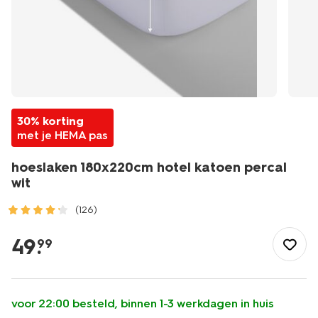
30% korting
met je HEMA pas
hoeslaken 180x220cm hotel katoen percal
wit
(126)
/wonen-
slapen/slapen/hoeslaken/hoeslaken-
49
.
99
180x220cm-
hotel-
katoen-
percal-
voor 22:00 besteld, binnen 1-3 werkdagen in huis
wit-