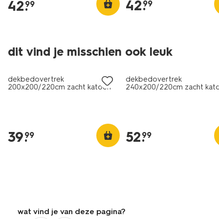
42
.
42
.
99
99
dit vind je misschien ook leuk
dekbedovertrek
dekbedovertrek
200x200/220cm zacht katoen
240x200/220cm zacht kat
donkerblauw
donkergroen
39
.
52
.
99
99
wat vind je van deze pagina?