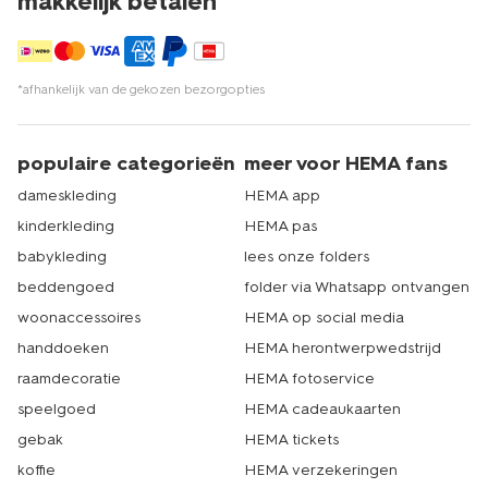
makkelijk betalen*
*afhankelijk van de gekozen bezorgopties
populaire categorieën
meer voor HEMA fans
dameskleding
HEMA app
kinderkleding
HEMA pas
babykleding
lees onze folders
beddengoed
folder via Whatsapp ontvangen
woonaccessoires
HEMA op social media
handdoeken
HEMA herontwerpwedstrijd
raamdecoratie
HEMA fotoservice
speelgoed
HEMA cadeaukaarten
gebak
HEMA tickets
koffie
HEMA verzekeringen