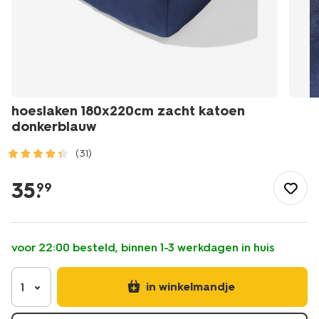
hoeslaken 180x220cm zacht katoen
donkerblauw
(31)
/wonen-
slapen/slapen/hoeslaken/hoeslaken-
35
.
99
180x220cm-
zacht-
katoen-
donkerblauw-
voor 22:00 besteld, binnen 1-3 werkdagen in huis
-5160033.html
in winkelmandje
1