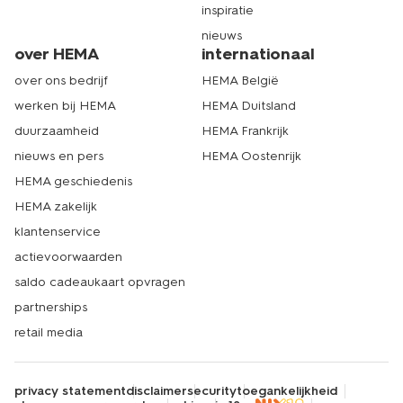
inspiratie
nieuws
over HEMA
internationaal
over ons bedrijf
HEMA België
werken bij HEMA
HEMA Duitsland
duurzaamheid
HEMA Frankrijk
nieuws en pers
HEMA Oostenrijk
HEMA geschiedenis
HEMA zakelijk
klantenservice
actievoorwaarden
saldo cadeaukaart opvragen
partnerships
retail media
privacy statement
disclaimer
security
toegankelijkheid