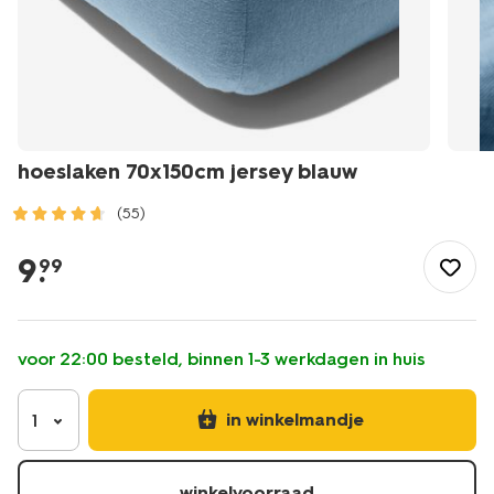
hoeslaken 70x150cm jersey blauw
(55)
/wonen-
slapen/slapen/hoeslaken/hoeslaken-
9
.
99
70x150cm-
jersey-
blauw-
5180003.html
voor 22:00 besteld, binnen 1-3 werkdagen in huis
in winkelmandje
1
winkelvoorraad