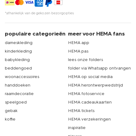
*afhankelijk van de gekozen bezorgopties
populaire categorieën
meer voor HEMA fans
dameskleding
HEMA app
kinderkleding
HEMA pas
babykleding
lees onze folders
beddengoed
folder via Whatsapp ontvangen
woonaccessoires
HEMA op social media
handdoeken
HEMA herontwerpwedstrijd
raamdecoratie
HEMA fotoservice
speelgoed
HEMA cadeaukaarten
gebak
HEMA tickets
koffie
HEMA verzekeringen
inspiratie