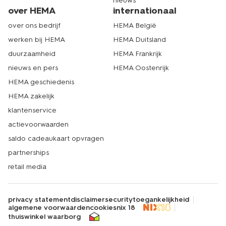
nieuws
over HEMA
internationaal
over ons bedrijf
HEMA België
werken bij HEMA
HEMA Duitsland
duurzaamheid
HEMA Frankrijk
nieuws en pers
HEMA Oostenrijk
HEMA geschiedenis
HEMA zakelijk
klantenservice
actievoorwaarden
saldo cadeaukaart opvragen
partnerships
retail media
privacy statement
disclaimer
security
toegankelijkheid
algemene voorwaarden
cookies
nix 18
thuiswinkel waarborg