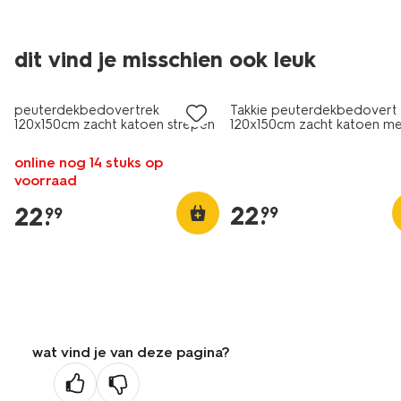
dit vind je misschien ook leuk
peuterdekbedovertrek
Takkie peuterdekbedovert
120x150cm zacht katoen strepen
120x150cm zacht katoen m
lavendel
poppenslaapzakje
online nog 14 stuks op
voorraad
22
.
22
.
99
99
wat vind je van deze pagina?