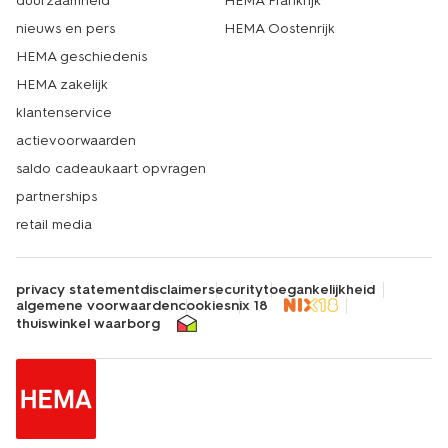
duurzaamheid
HEMA Frankrijk
nieuws en pers
HEMA Oostenrijk
HEMA geschiedenis
HEMA zakelijk
klantenservice
actievoorwaarden
saldo cadeaukaart opvragen
partnerships
retail media
privacy statement
disclaimer
security
toegankelijkheid
algemene voorwaarden
cookies
nix 18
thuiswinkel waarborg