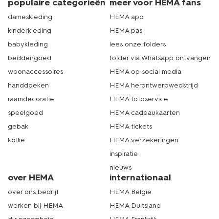
populaire categorieën
meer voor HEMA fans
dameskleding
HEMA app
kinderkleding
HEMA pas
babykleding
lees onze folders
beddengoed
folder via Whatsapp ontvangen
woonaccessoires
HEMA op social media
handdoeken
HEMA herontwerpwedstrijd
raamdecoratie
HEMA fotoservice
speelgoed
HEMA cadeaukaarten
gebak
HEMA tickets
koffie
HEMA verzekeringen
inspiratie
nieuws
over HEMA
internationaal
over ons bedrijf
HEMA België
werken bij HEMA
HEMA Duitsland