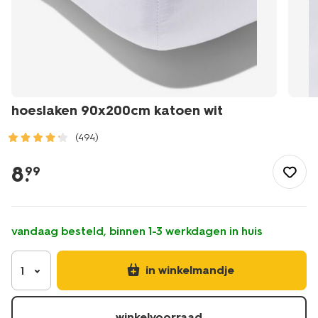
hoeslaken 90x200cm katoen wit
(494)
/wonen-
slapen/slapen/hoeslaken/hoeslaken-
8
.
99
90x200cm-
katoen-
wit-
-5190003.html
vandaag besteld, binnen 1-3 werkdagen in huis
in winkelmandje
1
winkelvoorraad