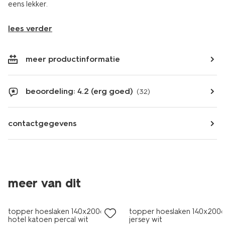
eens lekker.
lees verder
meer productinformatie
beoordeling: 4.2 (erg goed)
(32)
contactgegevens
30% korting
meer van dit
met je HEMA pas
topper hoeslaken 140x200cm
topper hoeslaken 140x200
hotel katoen percal wit
jersey wit