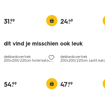
31
.
24
.
99
49
30% korting
dit vind je misschien ook leuk
met je HEMA pas
dekbedovertrek
dekbedovertrek
200x200/220cm hotel katoen
200x200/220cm zacht kat
percal lichtgroen
golven
54
.
47
.
99
99