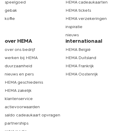
speelgoed
HEMA cadeaukaarten
gebak
HEMA tickets
koffie
HEMA verzekeringen
inspiratie
nieuws
over HEMA
internationaal
over ons bedrijf
HEMA België
werken bij HEMA
HEMA Duitsland
duurzaamheid
HEMA Frankrijk
nieuws en pers
HEMA Oostenrijk
HEMA geschiedenis
HEMA zakelijk
klantenservice
actievoorwaarden
saldo cadeaukaart opvragen
partnerships