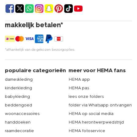
makkelijk betalen*
*afhankelijk van de gekozen bezorgopties
populaire categorieën
meer voor HEMA fans
dameskleding
HEMA app
kinderkleding
HEMA pas
babykleding
lees onze folders
beddengoed
folder via Whatsapp ontvangen
woonaccessoires
HEMA op social media
handdoeken
HEMA herontwerpwedstrijd
raamdecoratie
HEMA fotoservice