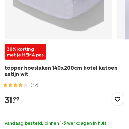
30% korting
met je HEMA pas
topper hoeslaken 140x200cm hotel katoen
satijn wit
(32)
/wonen-
slapen/slapen/hoeslaken/topper-
31
.
99
hoeslaken-
140x200cm-
hotel-
katoen-
vandaag besteld, binnen 1-3 werkdagen in huis
satijn-