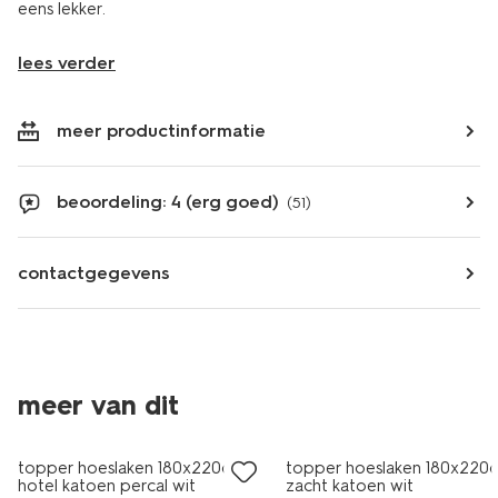
eens lekker.
lees verder
meer productinformatie
beoordeling: 4 (erg goed)
(51)
contactgegevens
30% korting
meer van dit
met je HEMA pas
topper hoeslaken 180x220cm
topper hoeslaken 180x220
hotel katoen percal wit
zacht katoen wit