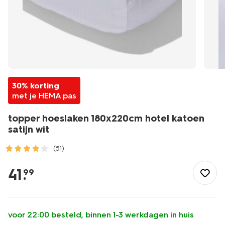
30% korting
met je HEMA pas
topper hoeslaken 180x220cm hotel katoen
satijn wit
(51)
/wonen-
slapen/slapen/hoeslaken/topper-
41
.
99
hoeslaken-
180x220cm-
hotel-
katoen-
voor 22:00 besteld, binnen 1-3 werkdagen in huis
satijn-