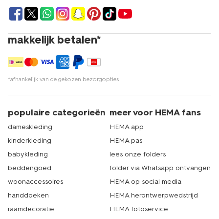
makkelijk betalen*
*afhankelijk van de gekozen bezorgopties
populaire categorieën
meer voor HEMA fans
dameskleding
HEMA app
kinderkleding
HEMA pas
babykleding
lees onze folders
beddengoed
folder via Whatsapp ontvangen
woonaccessoires
HEMA op social media
handdoeken
HEMA herontwerpwedstrijd
raamdecoratie
HEMA fotoservice