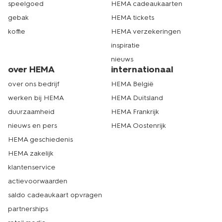
speelgoed
HEMA cadeaukaarten
gebak
HEMA tickets
koffie
HEMA verzekeringen
inspiratie
nieuws
over HEMA
internationaal
over ons bedrijf
HEMA België
werken bij HEMA
HEMA Duitsland
duurzaamheid
HEMA Frankrijk
nieuws en pers
HEMA Oostenrijk
HEMA geschiedenis
HEMA zakelijk
klantenservice
actievoorwaarden
saldo cadeaukaart opvragen
partnerships