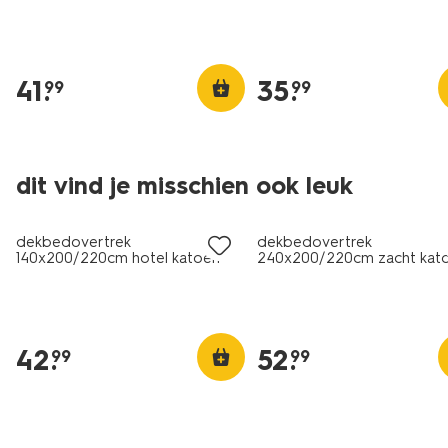
41
.
35
.
99
99
30% korting
dit vind je misschien ook leuk
met je HEMA pas
dekbedovertrek
dekbedovertrek
140x200/220cm hotel katoen
240x200/220cm zacht kat
satijn wit
donkergrijs
42
.
52
.
99
99